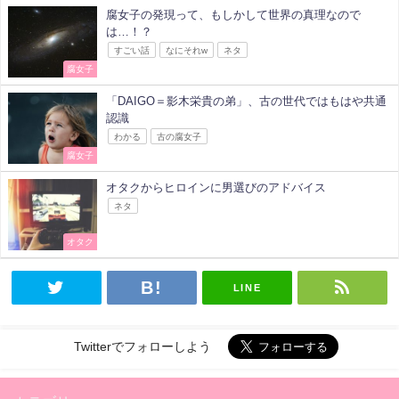
腐女子の発現って、もしかして世界の真理なので
は…！？
すごい話
なにそれw
ネタ
腐女子
「DAIGO＝影木栄貴の弟」、古の世代ではもはや共通
認識
わかる
古の腐女子
腐女子
オタクからヒロインに男選びのアドバイス
ネタ
オタク
LINE
Twitterでフォローしよう