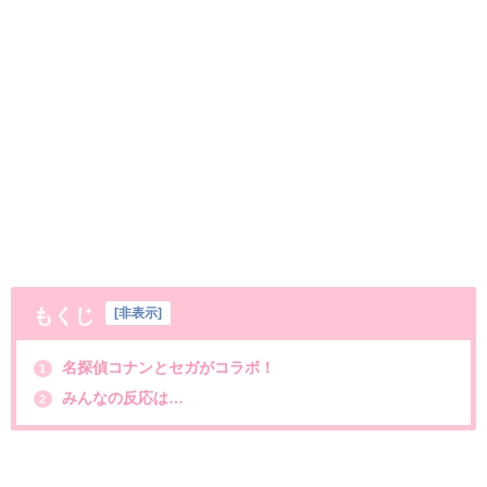
もくじ
[
非表示
]
名探偵コナンとセガがコラボ！
1
みんなの反応は…
2