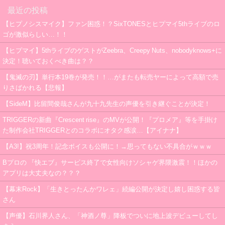
最近の投稿
【ヒプノシスマイク】ファン困惑！？SixTONESとヒプマイ5thライブのロ
ゴが激似らしい…！！
【ヒプマイ】5thライブのゲストがZeebra、Creepy Nuts、nobodyknows+に
決定！聴いておくべき曲は？？
【鬼滅の刃】単行本19巻が発売！！…がまたも転売ヤーによって高額で売
りさばかれる【悲報】
【SideM】比留間俊哉さんが九十九先生の声優を引き継ぐことが決定！
TRIGGERの新曲『Crescent rise』のMVが公開！『プロメア』等を手掛け
た制作会社TRIGGERとのコラボにオタク感涙…【アイナナ】
【A3!】祝3周年！記念ボイスも公開に！→思ってもない不具合がｗｗｗ
Bプロの 『快エブ』サービス終了で女性向けソシャゲ界隈激震！！ほかの
アプリは大丈夫なの？？？
【幕末Rock】「生きとったんかワレェ」続編公開が決定し嬉し困惑する皆
さん
【声優】石川界人さん、「神酒ノ尊」降板でついに地上波デビューしてし