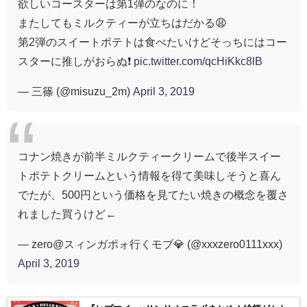
欲しいコースターは第1弾のなのに！
またしてもミルクティーが立ちはだかる😩
第2弾のスイートポテトは食べたいけどそっちにはコー
スターに推しがおらぬ❗️
pic.twitter.com/qcHiKkc8lB
— 三篠 (@misuzu_2m)
April 3, 2019
コナン焼きが前半ミルクティークリームで後半スイー
トポテトクリームという情報を得て美味しそうと喜ん
でたが、500円という価格を見てたい焼きの概念を覆さ
れました買うけど←
— zero@スィンガポォ行くモブ💎 (@xxxzero0111xxx)
April 3, 2019