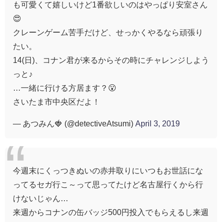
も可愛くて嬉しいけど1番欲しいのはやっぱり安室さん
😍
クレーンゲーム苦手だけど、せっかくやるなら頑張り
たい。
14(日)、コナン君が来るからその時にチャレンジしよう
っと♪
…一緒に行ける方居ます？😮
さいたま市中央区だよ！
— あつみん🍓 (@detectiveAtsumi)
April 3, 2019
今週末にくっつきぬいの赤井取りにいつもお世話にな
ってるセガ行こ～って思ってたけど名古屋行くから行
けないじゃん…
来週からコナンの缶バッジ500円投入でもらえるし来週