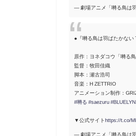
— 劇場アニメ「囀る鳥は羽ばたかな
●『囀る鳥は羽ばたかない The c
原作：ヨネダコウ「囀る鳥は
監督：牧田佳織
脚本：瀬古浩司
音楽：H ZETTRIO
アニメーション制作：GRIZ
#囀る
#saezuru
#BLUELYN
▼公式サイト
https://t.co
— 劇場アニメ「囀る鳥は羽ばたかな