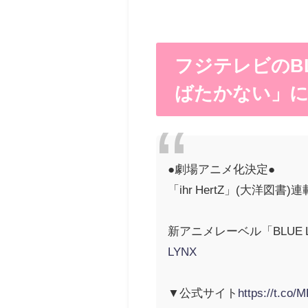
フジテレビのB
ばたかない」に
●劇場アニメ化決定●
「ihr HertZ」(大
新アニメレーベル「BLUE L
LYNX
▼公式サイト
https://t.co