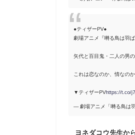
●ティザーPV●
劇場アニメ『囀る鳥は羽ばたかな
矢代と百目鬼・二人の男
これは恋なのか、情なの
▼ティザーPV
https://t.co
— 劇場アニメ「囀る鳥は羽ばたかな
ヨネダコウ先生か