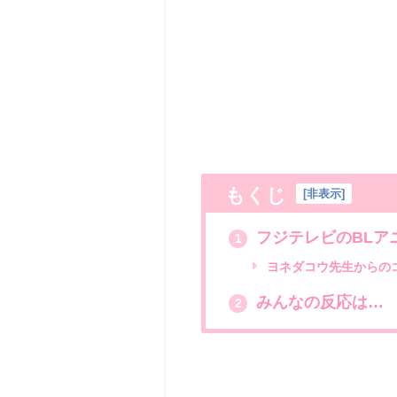
もくじ
[
非表示
]
フジテレビのBLア
1
ヨネダコウ先生からの
みんなの反応は…
2