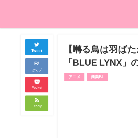
【囀る鳥は羽ばた
Tweet
「BLUE LYNX
B!
はてブ
アニメ
商業BL
Pocket
Feedly