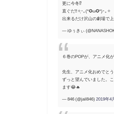
更に今冬⁉️
直ぐだ‼️✧ฺ･｡(*✪ω✪*)･｡✧
出来るだけ沢山の劇場で上
— ゆぅきぃ (@NANASHOKU
６巻のPOPが、アニメ化が
先生、アニメ化おめでとう
ずっと望んでいました。
ます😂🔥
— 846 (@jail846)
2019年4