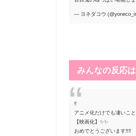
— ヨネダコウ (@yoneco_in
みんなの反応は
‼️
アニメ化だけでも凄いことな
【映画化】✨✨
おめでとうございます‼️‼️