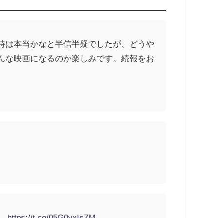
時は本当かなと半信半疑でしたが、どうや
んな映画になるのか楽しみです。続報をお
）
https://t.co/05G0yxIsZM