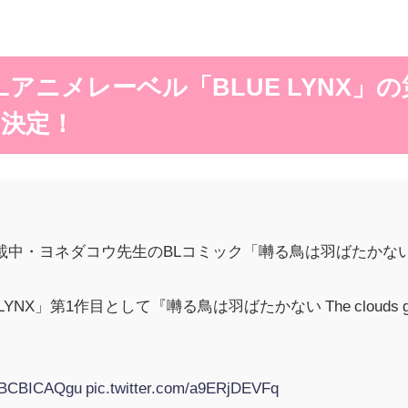
Lアニメレーベル「BLUE LYNX」
決定！
洋図書)連載中・ヨネダコウ先生のBLコミック「囀る鳥は羽ばた
YNX」第1作目として『囀る鳥は羽ばたかない The clouds g
/MBCBICAQgu
pic.twitter.com/a9ERjDEVFq