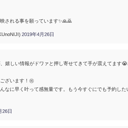
映される事を願っています✨🙏🙇
noNIJI)
2019年4月26日
、嬉しい情報がドワァと押し寄せてきて手が震えてます😭ｶﾞ
ございます！㊗️
こんなに早く叶って感無量です。もう今すぐにでも予約した
月26日