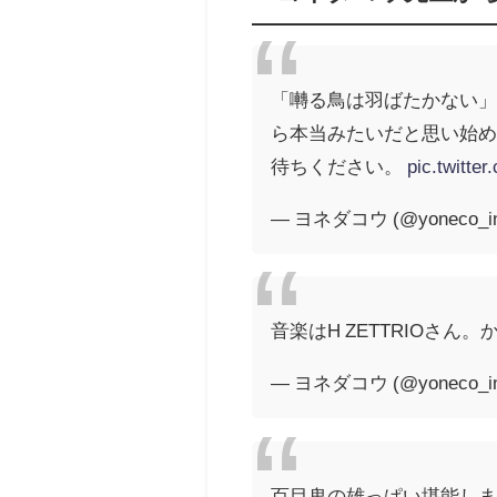
「囀る鳥は羽ばたかない
ら本当みたいだと思い始
待ちください。
pic.twitt
— ヨネダコウ (@yoneco_in
音楽はH ZETTRIOさ
— ヨネダコウ (@yoneco_in
百目鬼の雄っぱい堪能し