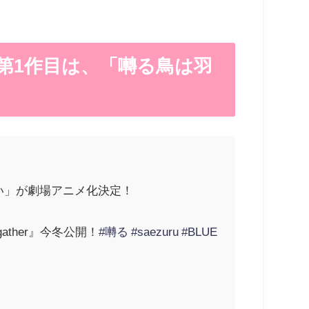
の第1作目は、「囀る鳥は羽
かない」が劇場アニメ化決定！
ather』今冬公開！
#囀る
#saezuru
#BLUE