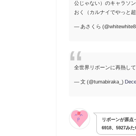
公じゃない）のキャラソン
おく（カルナイでやっと
— あさくら (@whitewhite8
全世界リボーンに再熱し
— 文 (@tumabiraka_)
Dece
リボーンが原点
6918、592