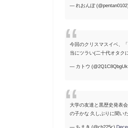
— れおんぽ (@pentan0102
今回のクリスマスイベ、
当にツラい(二十代オタク
— カトウ (@2Q1C8QbgUk
大学の友達と黒歴史発表会
の子かな 久しぶりに聞い
— ちまき (@ch225c)
Dece