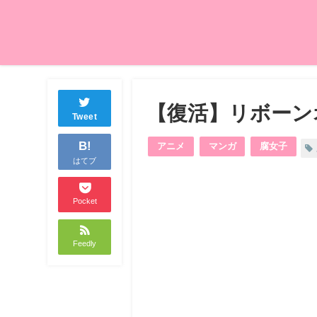
【復活】リボーン
Tweet
B!
アニメ
マンガ
腐女子
はてブ
Pocket
Feedly