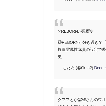
✕REBORNが黒歴史
💮REBORNが好き過
捏造雲属性隊員の設定で
史
— ちたろ (@0kcs2)
Decem
クフフとか雲雀さんのワ