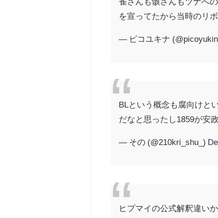
雀さんも骸さんもツナへの
を宣ってたから当時のリ
— ピコユキナ (@picoyukin
BLという概念も腐向けと
だなと思ったし1859が
— その (@210kri_shu_)
De
ヒプマイの公式解釈違い