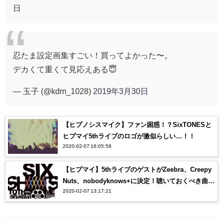
日
忍たま設定画集すごい！買ってよかった〜。
デカくて重くて見応えある😇
— 玉子 (@kdm_1028)
2019年3月30日
【ヒプノシスマイク】ファン困惑！？SixTONESと
ヒプマイ5thライブのロゴが激似らしい…！！
2020-02-07 16:05:58
【ヒプマイ】5thライブのゲストがZeebra、Creepy
Nuts、nobodyknows+に決定！聴いておくべき曲
2020-02-07 13:17:21
は？？