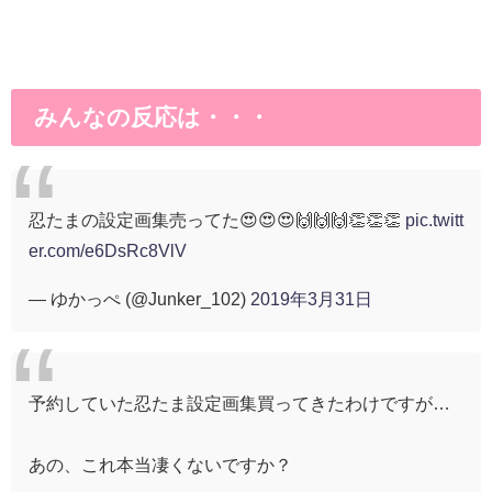
みんなの反応は・・・
忍たまの設定画集売ってた😍😍😍🙌🙌🙌👏👏👏
pic.twitt
er.com/e6DsRc8VlV
— ゆかっぺ (@Junker_102)
2019年3月31日
予約していた忍たま設定画集買ってきたわけですが…
あの、これ本当凄くないですか？