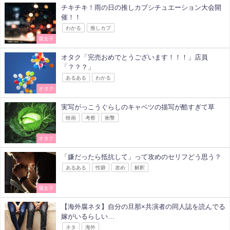
チキチキ！雨の日の推しカプシチュエーション大会開
催！！
わかる
推しカプ
腐女子
オタク「完売おめでとうございます！！！」店員
「？？？」
あるある
わかる
オタク
実写がっこうぐらしのキャベツの描写が酷すぎて草
映画
考察
衝撃
オタク
「嫌だったら抵抗して」って攻めのセリフどう思う？
あるある
性癖
攻め
解釈
腐女子
【海外腐ネタ】自分の旦那×共演者の同人誌を読んでる
嫁がいるらしい…
ネタ
海外