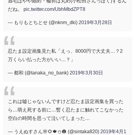
眉毛はやや細め・輪郭は丸め(小松田さんっぽく)するん
だね。
pic.twitter.com/UbhMbdZPT8
— もりもとちとせ (@nknm_dki)
2019年3月28日
忍たま設定画集見た私「えっ、8000円で大丈夫…？2
万くらい払った方がいい…？」
— 都和 (@tanaka_no_bank)
2019年3月30日
これは嘘じゃないんですけど忍たま設定画集を買った
ら…萌え死する前に…暫く忍たまに触れてこなかった
空白の時間を思って泣いてしまった…
— うえぬすさん🌸🌻🍁⛄🎃 (@sintaka820)
2019年4月1