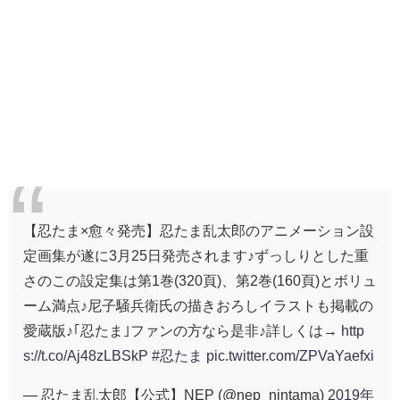
【忍たま×愈々発売】忍たま乱太郎のアニメーション設
定画集が遂に3月25日発売されます♪ずっしりとした重
さのこの設定集は第1巻(320頁)、第2巻(160頁)とボリュ
ーム満点♪尼子騒兵衛氏の描きおろしイラストも掲載の
愛蔵版♪｢忍たま｣ファンの方なら是非♪詳しくは→
http
s://t.co/Aj48zLBSkP
#忍たま
pic.twitter.com/ZPVaYaefxi
— 忍たま乱太郎【公式】NEP (@nep_nintama)
2019年