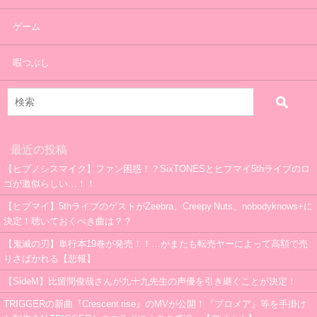
ゲーム
暇つぶし
最近の投稿
【ヒプノシスマイク】ファン困惑！？SixTONESとヒプマイ5thライブのロ
ゴが激似らしい…！！
【ヒプマイ】5thライブのゲストがZeebra、Creepy Nuts、nobodyknows+に
決定！聴いておくべき曲は？？
【鬼滅の刃】単行本19巻が発売！！…がまたも転売ヤーによって高額で売
りさばかれる【悲報】
【SideM】比留間俊哉さんが九十九先生の声優を引き継ぐことが決定！
TRIGGERの新曲『Crescent rise』のMVが公開！『プロメア』等を手掛け