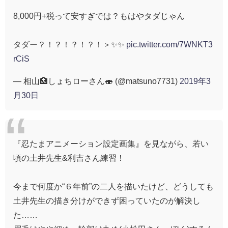
8,000円+税って安すぎでは？もはやタダじゃん
タダー？！？！？！？！＞✨✨
pic.twitter.com/7WNKT3
rCiS
— 相山🏥しょちローさん🍣 (@matsuno7731)
2019年3
月30日
『忍たまアニメーション設定画集』を見ながら、若い
頃の土井先生&利吉さん練習！
今まで何度か“６年前”の二人を描いたけど、どうしても
土井先生の描き分けができず困っていたのが解決し
た……