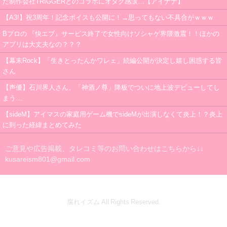
た制作会社TRIGGERとのコラボにオタク感涙…【アイナナ】
【A3!】祝3周年！記念ボイスも公開に！→思ってもない不具合がｗｗｗ
Bプロの 『快エブ』サービス終了で女性向けソシャゲ界隈激震！！ほかの
アプリは大丈夫なの？？？
【幕末Rock】「生きとったんかワレェ」続編公開が決定し嬉し困惑する皆
さん
【声優】石川界人さん、「神酒ノ尊」降板でついに地上波デビューしてし
まう…
【sideM】アイマスの家庭用ゲーム機でsideMが出演しなくて炎上！？炎上
に到った経緯まとめてみた
ご意見や広告掲載、タレコミ等のお問い合わせはこちらから↓↓
kusareism801@gmail.com
腐れイズム All Rights Reserved.