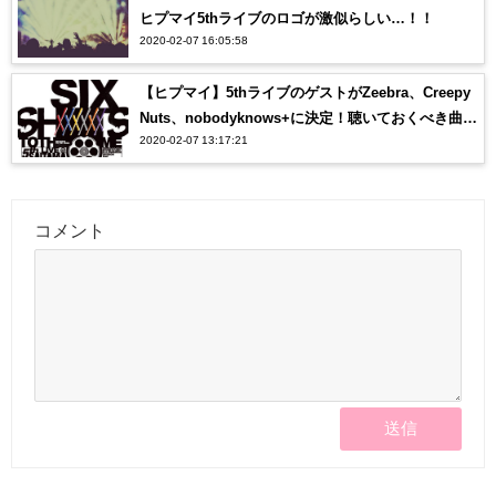
ヒプマイ5thライブのロゴが激似らしい…！！
2020-02-07 16:05:58
【ヒプマイ】5thライブのゲストがZeebra、Creepy
Nuts、nobodyknows+に決定！聴いておくべき曲
2020-02-07 13:17:21
は？？
コメント