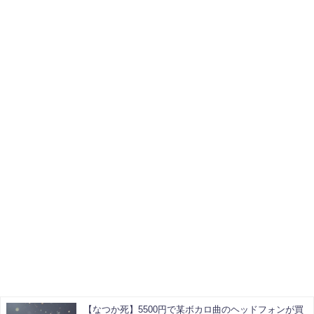
【なつか死】5500円で某ボカロ曲のヘッドフォンが買