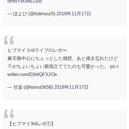
om/xYI83MLDuo
— ぽよぴ (@listenyui5)
2018年11月17日
ヒプマイ３rdライブのレポ〜
麻天狼中心にちょっとした感想。あと描き忘れたけど
👔がちょいちょい親指立ててたのも可愛かった。
pic.t
witter.com/D0t4QFX2Oe
— 甘楽 (@kanra5656)
2018年11月17日
【ヒプマイ3rdレポ①】