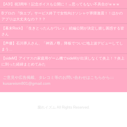
【A3!】祝3周年！記念ボイスも公開に！→思ってもない不具合がｗｗｗ
Bプロの 『快エブ』サービス終了で女性向けソシャゲ界隈激震！！ほかの
アプリは大丈夫なの？？？
【幕末Rock】「生きとったんかワレェ」続編公開が決定し嬉し困惑する皆
さん
【声優】石川界人さん、「神酒ノ尊」降板でついに地上波デビューしてし
まう…
【sideM】アイマスの家庭用ゲーム機でsideMが出演しなくて炎上！？炎上
に到った経緯まとめてみた
ご意見や広告掲載、タレコミ等のお問い合わせはこちらから↓↓
kusareism801@gmail.com
腐れイズム All Rights Reserved.