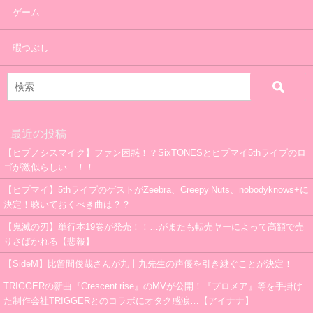
ゲーム
暇つぶし
最近の投稿
【ヒプノシスマイク】ファン困惑！？SixTONESとヒプマイ5thライブのロ
ゴが激似らしい…！！
【ヒプマイ】5thライブのゲストがZeebra、Creepy Nuts、nobodyknows+に
決定！聴いておくべき曲は？？
【鬼滅の刃】単行本19巻が発売！！…がまたも転売ヤーによって高額で売
りさばかれる【悲報】
【SideM】比留間俊哉さんが九十九先生の声優を引き継ぐことが決定！
TRIGGERの新曲『Crescent rise』のMVが公開！『プロメア』等を手掛け
た制作会社TRIGGERとのコラボにオタク感涙…【アイナナ】