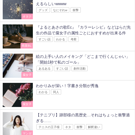
えるらしいwwww
グッズ
なにそれw
衝撃
オタク
『よるとあさの歌Ec』『カラーレシピ』などはらだ先
生の作品で腐女子の属性ごとにおすすめが出来る件
すごい話
わかる
考察
商業BL
絵の上手い人のメイキング「どこまで行くんじゃい」
「開始1秒で私のゴール」
あるある
すごい話
創作活動
腐女子
わかりみが深い！字書き分類が秀逸
わかる
同人
腐女子
【テニプリ】跡部様の黒歴史…それはちょっと衝撃過
ぎる……
テニスの王子様
ネタ
衝撃
解釈違い
マンガ