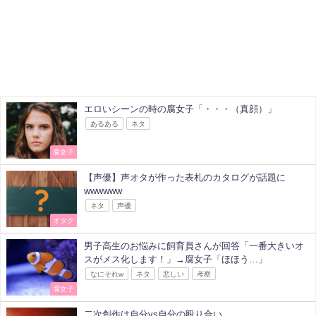
エロいシーンの時の腐女子「・・・（真顔）」
あるある
ネタ
腐女子
【声優】声オタが作った表札のカタログが話題に
wwwwww
ネタ
声優
オタク
男子高生のお悩みに飼育員さんが回答「一番大きいオ
スがメス化します！」→腐女子「ほほう…」
なにそれw
ネタ
悲しい
考察
腐女子
二次創作は自分vs自分の殴り合い