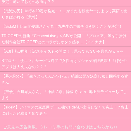
決定！聴いておくべき曲は？？
【鬼滅の刃】単行本19巻が発売！！…がまたも転売ヤーによって高額で売
りさばかれる【悲報】
【SideM】比留間俊哉さんが九十九先生の声優を引き継ぐことが決定！
TRIGGERの新曲『Crescent rise』のMVが公開！『プロメア』等を手掛け
た制作会社TRIGGERとのコラボにオタク感涙…【アイナナ】
【A3!】祝3周年！記念ボイスも公開に！→思ってもない不具合がｗｗｗ
Bプロの 『快エブ』サービス終了で女性向けソシャゲ界隈激震！！ほかの
アプリは大丈夫なの？？？
【幕末Rock】「生きとったんかワレェ」続編公開が決定し嬉し困惑する皆
さん
【声優】石川界人さん、「神酒ノ尊」降板でついに地上波デビューしてし
まう…
【sideM】アイマスの家庭用ゲーム機でsideMが出演しなくて炎上！？炎上
に到った経緯まとめてみた
ご意見や広告掲載、タレコミ等のお問い合わせはこちらから↓↓