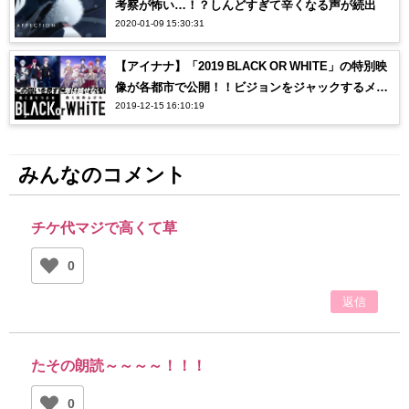
考察が怖い…！？しんどすぎて辛くなる声が続出
2020-01-09 15:30:31
【アイナナ】「2019 BLACK OR WHITE」の特別映
像が各都市で公開！！ビジョンをジャックするメン
2019-12-15 16:10:19
バーに注目！
みんなのコメント
チケ代マジで高くて草
0
返信
たその朗読～～～～！！！
0