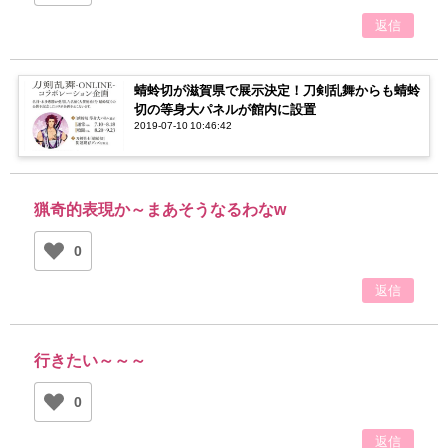
返信
蜻蛉切が滋賀県で展示決定！刀剣乱舞からも蜻蛉
切の等身大パネルが館内に設置
2019-07-10 10:46:42
猟奇的表現か～まあそうなるわなw
0
返信
行きたい～～～
0
返信