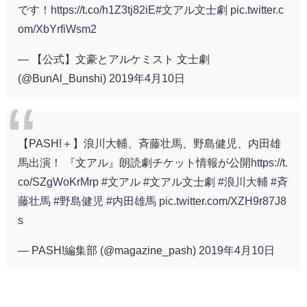
です！
https://t.co/h1Z3tj82iE
#文アル文士劇
pic.twitter.c
om/XbYrfiWsm2
— 【公式】文豪とアルケミスト 文士劇
(@BunAl_Bunshi)
2019年4月10日
【PASH!＋】浪川大輔、斉藤壮馬、野島健児、内田雄
馬出演！ 『文アル』朗読劇チケット情報が公開
https://t.
co/SZgWoKrMrp
#文アル
#文アル文士劇
#浪川大輔
#斉
藤壮馬
#野島健児
#内田雄馬
pic.twitter.com/XZH9r87J8
s
— PASH!編集部 (@magazine_pash)
2019年4月10日