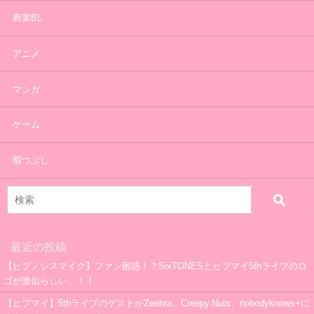
商業BL
アニメ
マンガ
ゲーム
暇つぶし
最近の投稿
【ヒプノシスマイク】ファン困惑！？SixTONESとヒプマイ5thライブのロ
ゴが激似らしい…！！
【ヒプマイ】5thライブのゲストがZeebra、Creepy Nuts、nobodyknows+に