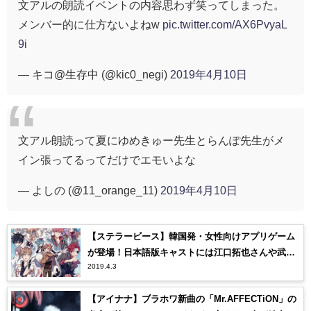
文アルの朗読イベントの内容思わず笑ってしまった。
メンバー的に仕方ないよねw
pic.twitter.com/AX6PvyaL
9i
— キコ@生存中 (@kic0_negi)
2019年4月10日
文アル朗読って夏にゆめきゅー先生とらんぽ先生がメ
イン張ってるってだけでエモいよな
— よしの (@11_orange_11)
2019年4月10日
【ステラービース】韓国発・女性向けアプリゲーム
が登場！日本語版キャストには江口拓也さんや武内
2019.4.3
駿輔さんも！
【アイナナ】ブラホワ新曲の「Mr.AFFECTiON」の