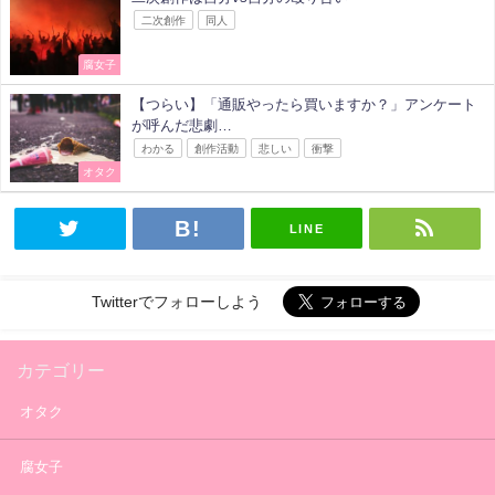
二次創作
同人
腐女子
【つらい】「通販やったら買いますか？」アンケート
が呼んだ悲劇…
わかる
創作活動
悲しい
衝撃
オタク
LINE
Twitterでフォローしよう
カテゴリー
オタク
腐女子