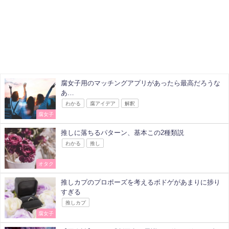
腐女子用のマッチングアプリがあったら最高だろうな
あ…
わかる
腐アイデア
解釈
腐女子
推しに落ちるパターン、基本この2種類説
わかる
推し
オタク
推しカプのプロポーズを考えるボドゲがあまりに捗り
すぎる
推しカプ
腐女子