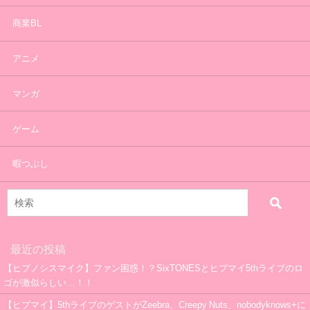
商業BL
アニメ
マンガ
ゲーム
暇つぶし
最近の投稿
【ヒプノシスマイク】ファン困惑！？SixTONESとヒプマイ5thライブのロ
ゴが激似らしい…！！
【ヒプマイ】5thライブのゲストがZeebra、Creepy Nuts、nobodyknows+に