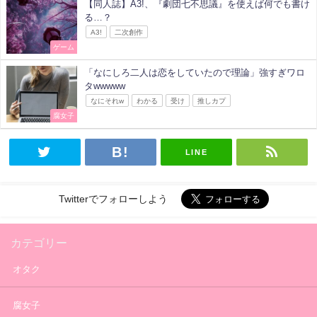
【同人誌】A3!、『劇団七不思議』を使えば何でも書け
る…？
A3!
二次創作
ゲーム
「なにしろ二人は恋をしていたので理論」強すぎワロ
タwwwww
なにそれw
わかる
受け
推しカプ
腐女子
LINE
Twitterでフォローしよう
カテゴリー
オタク
腐女子