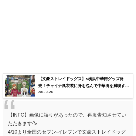
【文豪ストレイドッグス】×横浜中華街グッズ発
売！チャイナ風衣装に身を包んで中華街を満喫する
2019.3.26
キャラクター達の描きおろしイラスト【文スト】
【INFO】画像に誤りがあったので、再度告知させてい
ただきます💦
4/10より全国のセブン‐イレブンで文豪ストレイドッグ