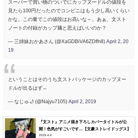
スーパーで買い物のついでにカップヌードルの値段を
見たら100円だったのでコンビニはもう少し高いくらい
かな。この量でこの値段はお高いな～。あぁ、文スト
ノートの付録がカップ麺と思えばいいのか？
— 三姉妹おかあさん (@XaGDBiVA6ZDflh8)
April 2, 20
19
ということはそのうち文ストパッケージのカップヌー
ドルが出るはず←
— なじゅ🌙 (@Najyu7105)
April 2, 2019
『文スト』アニメ描き下ろしカバータイトルが公
開！色気がすごいです…【文豪ストレイドッグス】
2019.4.4