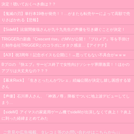
決定！聴いておくべき曲は？？
【鬼滅の刃】単行本19巻が発売！！…がまたも転売ヤーによって高額で売
りさばかれる【悲報】
【SideM】比留間俊哉さんが九十九先生の声優を引き継ぐことが決定！
TRIGGERの新曲『Crescent rise』のMVが公開！『プロメア』等を手掛け
た制作会社TRIGGERとのコラボにオタク感涙…【アイナナ】
【A3!】祝3周年！記念ボイスも公開に！→思ってもない不具合がｗｗｗ
Bプロの 『快エブ』サービス終了で女性向けソシャゲ界隈激震！！ほかの
アプリは大丈夫なの？？？
【幕末Rock】「生きとったんかワレェ」続編公開が決定し嬉し困惑する皆
さん
【声優】石川界人さん、「神酒ノ尊」降板でついに地上波デビューしてし
まう…
【sideM】アイマスの家庭用ゲーム機でsideMが出演しなくて炎上！？炎上
に到った経緯まとめてみた
ご意見や広告掲載、タレコミ等のお問い合わせはこちらから↓↓