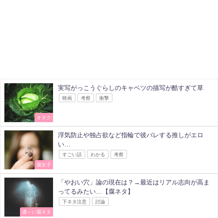
実写がっこうぐらしのキャベツの描写が酷すぎて草
映画
考察
衝撃
オタク
浮気防止や独占欲など指輪で彼バレする推しがエロ
い…
すごい話
わかる
考察
腐女子
「やおい穴」論の現在は？→最近はリアル志向が高ま
ってるみたい…【腐ネタ】
下ネタ注意
討論
濃～い腐ネタ