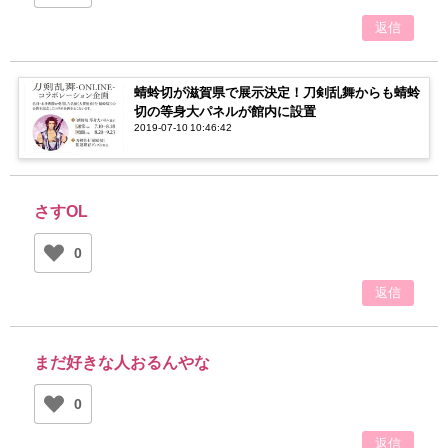
返信
蜻蛉切が滋賀県で展示決定！刀剣乱舞からも蜻蛉
切の等身大パネルが館内に設置
2019-07-10 10:46:42
さすOL
0
返信
まだ好きな人おるんやな
0
返信