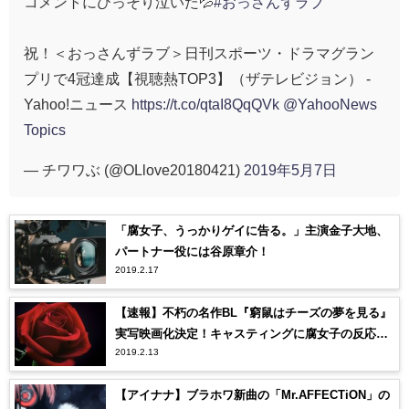
コメントにひっそり泣いた💦
#おっさんずラブ
祝！＜おっさんずラブ＞日刊スポーツ・ドラマグラン
プリで4冠達成【視聴熱TOP3】（ザテレビジョン） -
Yahoo!ニュース
https://t.co/qtaI8QqQVk
@YahooNews
Topics
— チワワぶ (@OLlove20180421)
2019年5月7日
「腐女子、うっかりゲイに告る。」主演金子大地、
パートナー役には谷原章介！
2019.2.17
【速報】不朽の名作BL『窮鼠はチーズの夢を見る』
実写映画化決定！キャスティングに腐女子の反応
2019.2.13
は？
【アイナナ】ブラホワ新曲の「Mr.AFFECTiON」の