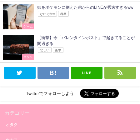
姉をポケモンに例えた弟からのLINEが秀逸すぎるww
なにそれw
考察
ゲーム
【衝撃】今「バレンタインポスト」で起きてることが
闇過ぎる…
悲しい
衝撃
オタク
LINE
Twitterでフォローしよう
カテゴリー
オタク