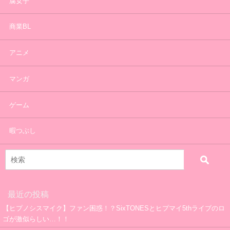
腐女子
商業BL
アニメ
マンガ
ゲーム
暇つぶし
最近の投稿
【ヒプノシスマイク】ファン困惑！？SixTONESとヒプマイ5thライブのロ
ゴが激似らしい…！！