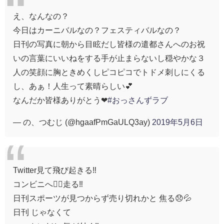
え、なんなの？
今日はカーニバルなの？フェスティバルなの？
日刊の写真に朝から目眩だし皆様の遣都さんへのお祝
いの言葉にいいねをする手が止まらないし穏やかな３
人の笑顔に胸ときめくしピコピコでトドメ刺しにくる
し、あぁ！人生って素晴らしい💕
なんだか皆様ありがとう❤
#おっさんずラブ
— の、つむじ (@hgaafPmGaULQ3ay)
2019年5月6日
Twitter見て飛び起きる‼️
コンビニへ🏃‍♀️走る‼️
日刊スポーツが見つからず売り切れかと 焦る😞💦
日刊 じゃなくて