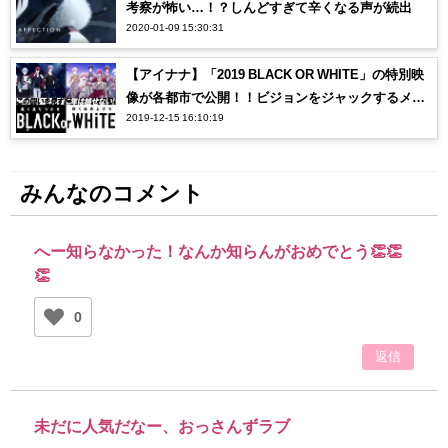
考察が怖い…！？しんどすぎて辛くなる声が続出
2020-01-09 15:30:31
【アイナナ】「2019 BLACK OR WHITE」の特別映
像が各都市で公開！！ビジョンをジャックするメン
2019-12-15 16:10:19
バーに注目！
みんなのコメント
へー知らなかった！なんか知らんがおめでとう👏👏
👏
0
返信
未だに人気だなー、おっさんずラブ