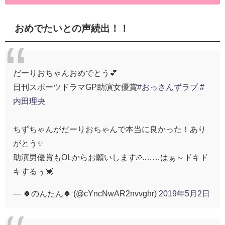
おめでたいとの声続出！！
だーりおちゃんおめでとう💕
日刊スポーツドラマGP助演女優賞
#おっさんずラブ
#
内田理央
ちずちゃんがだーりおちゃんで本当に良かった！あり
がとう✨
助演男優賞もOLからお願いします🙏……はぁ～ドキド
キするぅ💓
— 🍀のんたん🍀 (@cYncNwAR2nvvghr)
2019年5月2日