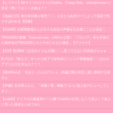
【ヒプマイ】5thライブのゲストがZeebra、Creepy Nuts、nobodyknows+に
決定！聴いておくべき曲は？？
【鬼滅の刃】単行本19巻が発売！！…がまたも転売ヤーによって高額で売
りさばかれる【悲報】
【SideM】比留間俊哉さんが九十九先生の声優を引き継ぐことが決定！
TRIGGERの新曲『Crescent rise』のMVが公開！『プロメア』等を手掛け
た制作会社TRIGGERとのコラボにオタク感涙…【アイナナ】
【A3!】祝3周年！記念ボイスも公開に！→思ってもない不具合がｗｗｗ
Bプロの 『快エブ』サービス終了で女性向けソシャゲ界隈激震！！ほかの
アプリは大丈夫なの？？？
【幕末Rock】「生きとったんかワレェ」続編公開が決定し嬉し困惑する皆
さん
【声優】石川界人さん、「神酒ノ尊」降板でついに地上波デビューしてし
まう…
【sideM】アイマスの家庭用ゲーム機でsideMが出演しなくて炎上！？炎上
に到った経緯まとめてみた