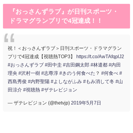
『おっさんずラブ』が日刊スポーツ・
ドラマグランプリで4冠達成！！
祝！＜おっさんずラブ＞日刊スポーツ・ドラマグラン
プリで4冠達成【視聴熱TOP3】
https://t.co/AwTAfqplJ2
#おっさんずラブ
#田中圭
#吉田鋼太郎
#林遣都
#内田
理央
#沢村一樹
#志尊淳
#きのう何食べた
？
#何食べ
#
西島秀俊
#内野聖陽
#よしながふみ
#もみ消して冬
#山
田涼介
#視聴熱
#ザテレビジョン
— ザテレビジョン (@thetvjp)
2019年5月7日