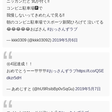
ニッカンだと 気が付く‼️
コンビニ駐車場🅿️で
我慢しないってきめたんで見る‼️
朝のコンビニ駐車場でスポーツ新聞ひろげて 泣いてる
😂😂😂😂😂おばさん
#おっさんずラブ
— kkk0309 (@kkk03092)
2019年5月6日
㊗️4冠達成！！
おめでとうーー🎊🎊🎊
#おっさんずラブ
https://t.co/QSE
dkzr5dH
— あめじすと (@hU9RsibBp0vSqGu)
2019年5月7日