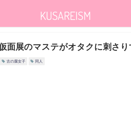
仮面展のマステがオタクに刺さり
古の腐女子
同人