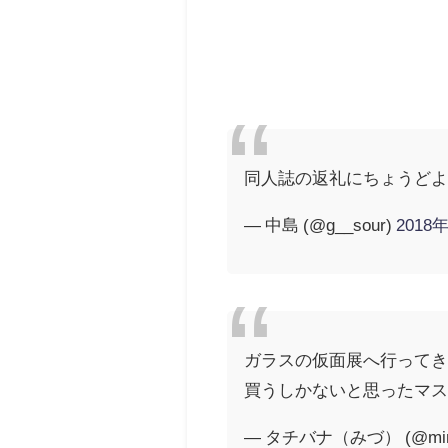
同人誌の返礼にちょうど
— 中島 (@g__sour)
2018
ガラスの仮面展へ行って
買うしかないと思ったマ
— タチバナ（みづ） (@mimi