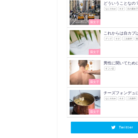
どういうことなの
なにそれw
ネタ
古の腐女
腐女子
これからは自カプ
グッズ
ネタ
二次創作
腐女子
男性に聞いてため
すごい話
腐女子
チーズフォンデュ
なにそれw
ネタ
二次創作
腐女子
Twitter