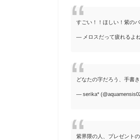
すごい！！ほしい！紫の
— メロスだって疲れるよね (@
どなたの字だろう、手書き
— serika* (@aquamensis0
紫界隈の人、プレゼント