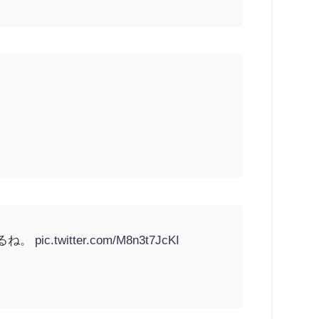
るね。
pic.twitter.com/M8n3t7JcKI