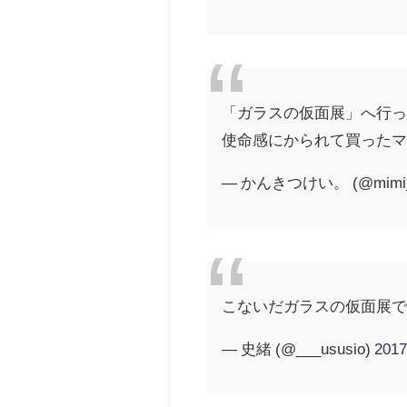
「ガラスの仮面展」へ行
使命感にかられて買った
— かんきつけい。 (@mimi_
こないだガラスの仮面展
— 史緒 (@___ususio)
201