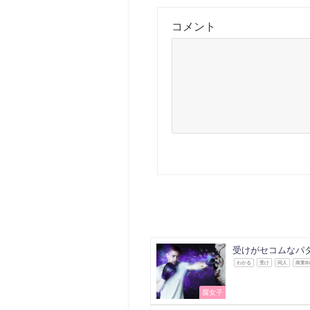
コメント
受けがセコムなパ
わかる
受け
同人
商業B
腐女子