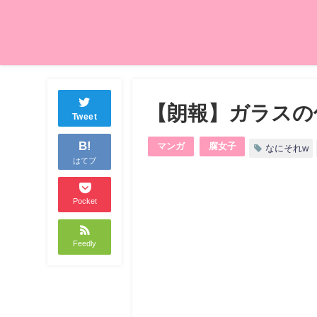
【朗報】ガラスの
Tweet
B!
マンガ
腐女子
なにそれw
はてブ
Pocket
Feedly