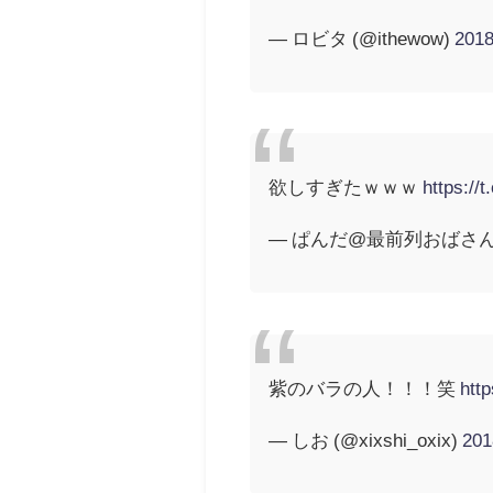
— ロビタ (@ithewow)
201
欲しすぎたｗｗｗ
https://
— ぱんだ@最前列おばさん👳12
紫のバラの人！！！笑
htt
— しお (@xixshi_oxix)
20