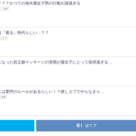
？？？かつての海外腐女子勢の行動が謎過ぎる
子
海外
は『着る』時代らしい…？？
推しカプ
になった前立腺マッサージの実態が腐女子にとって役得過ぎる…
には驚愕のルールがあるらしい！？推しカプでやらなきゃ…
衝撃
はてブ