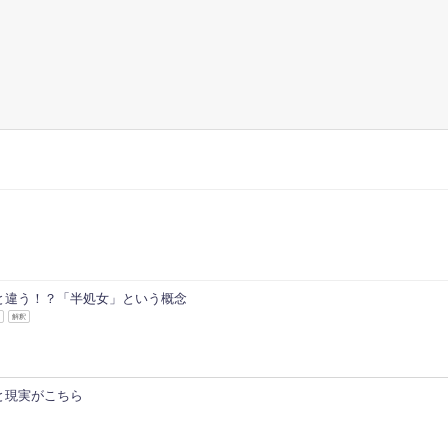
と違う！？「半処女」という概念
撃
解釈
と現実がこちら