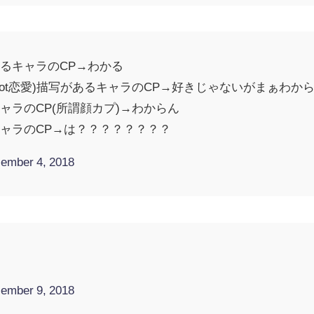
るキャラのCP→わかる
not恋愛)描写があるキャラのCP→好きじゃないがまぁわか
ャラのCP(所謂顔カプ)→わからん
ャラのCP→は？？？？？？？？
ember 4, 2018
ember 9, 2018