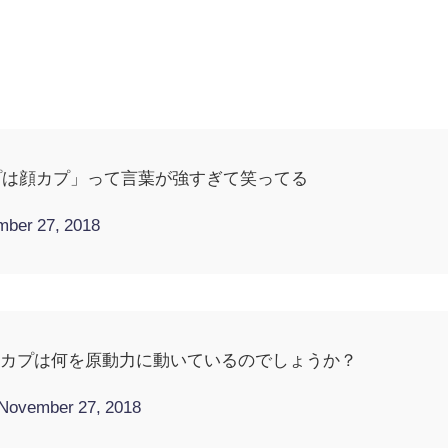
プは顔カプ」って言葉が強すぎて笑ってる
ber 27, 2018
顔カプは何を原動力に動いているのでしょうか？
November 27, 2018