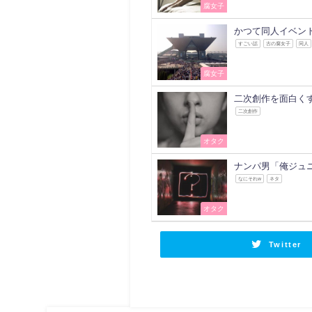
腐女子
かつて同人イベン
すごい話
古の腐女子
同人
腐女子
二次創作を面白く
二次創作
オタク
ナンパ男「俺ジュ
なにそれw
ネタ
オタク
Twitter