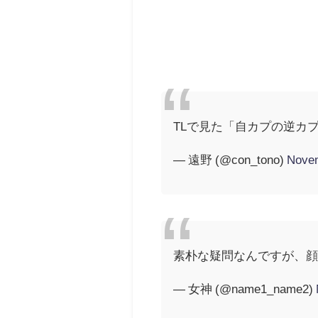
TLで見た「自カプの逆カ
— 遠野 (@con_tono)
Novem
素朴な疑問なんですが、
— 女神 (@name1_name2)