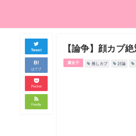
【論争】顔カプ絶対
Tweet
B!
腐女子
推しカプ
討論
はてブ
Pocket
Feedly