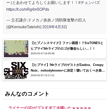
ー｣とあわせてよろしくお願いします！！
#チェンパズ
https://t.co/nRg4m5OPds
— 立石謙介:ドメカノ炎炎ノ消防隊進撃の巨人
(@KensukeTateishi)
2019年4月3日
【ヒプノシスマイク】ファン困惑！？SixTONESと
ヒプマイ5thライブのロゴが激似らしい…！！
2020-02-07 16:05:58
【ヒプマイ】5thライブのゲストがZeebra、Creepy
Nuts、nobodyknows+に決定！聴いておくべき曲
2020-02-07 13:17:21
は？？
みんなのコメント
ライナーの3Dがブスすぎて水噴いたｗｗｗｗｗ