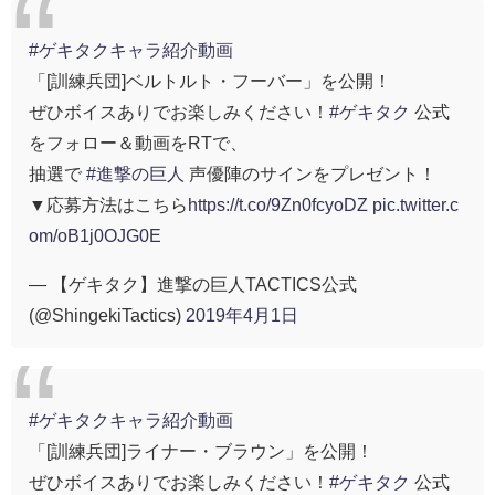
#ゲキタクキャラ紹介動画
「[訓練兵団]ベルトルト・フーバー」を公開！
ぜひボイスありでお楽しみください！
#ゲキタク
公式
をフォロー＆動画をRTで、
抽選で
#進撃の巨人
声優陣のサインをプレゼント！
▼応募方法はこちら
https://t.co/9Zn0fcyoDZ
pic.twitter.c
om/oB1j0OJG0E
— 【ゲキタク】進撃の巨人TACTICS公式
(@ShingekiTactics)
2019年4月1日
#ゲキタクキャラ紹介動画
「[訓練兵団]ライナー・ブラウン」を公開！
ぜひボイスありでお楽しみください！
#ゲキタク
公式