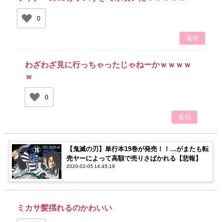
0
返信
わざわざ見に行っちゃったじゃねーかｗｗｗｗ
ｗ
0
返信
【鬼滅の刃】単行本19巻が発売！！…がまたも転
売ヤーによって高額で売りさばかれる【悲報】
2020-02-05 14:45:19
ミカサ髪揺れるのかわいい