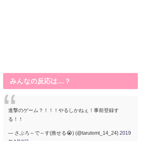
みんなの反応は…？
進撃のゲーム？！！！やるしかねぇ！事前登録す
る！！
— さぶろ～で～す(推せる😭) (@tarutomt_14_24)
2019