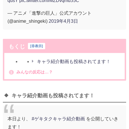
qusY
pic.twitter.com/MZDvqmd55C
— アニメ「進撃の巨人」公式アカウント
(@anime_shingeki)
2019年4月3日
もくじ
[
非表示
]
キャラ紹介動画も投稿されてます！
みんなの反応は…？
1
キャラ紹介動画も投稿されてます！
本日より、
#ゲキタクキャラ紹介動画
を公開していき
ます！