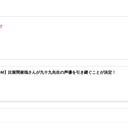
？
deM】比留間俊哉さんが九十九先生の声優を引き継ぐことが決定！