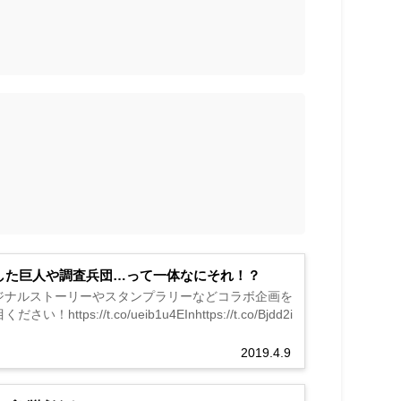
した巨人や調査兵団…って一体なにそれ！？
ジナルストーリーやスタンプラリーなどコラボ企画を
.co/ueib1u4EInhttps://t.co/Bjdd2i
2019.4.9