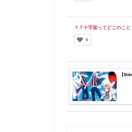
？？十字架ってどこのこと
0
【Si