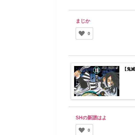
まじか
0
【鬼滅
SHの新譜はよ
0