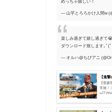
めっちゃ嬉しい！
— 山芋とろろかけ人間w (@
楽しみ過ぎて嬉し過ぎて
ダウンロード致します｡ﾟ(ﾟ´
— オルハ@ちびアニ (@Orlha
【進撃
【愛媛
実施！コン
uJTV#sh