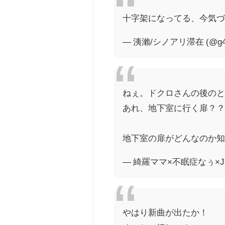
十字架になってる、今気
— 洟瀨/シノアリ滞在 (@g4k
ねぇ。ドクロさんの後の
あれ、地下室に行く扉？？
地下室の扉がどんなのか知ら
— 綺羅ママ×不眠症なぅ×Janne
やはり新曲が出たか！