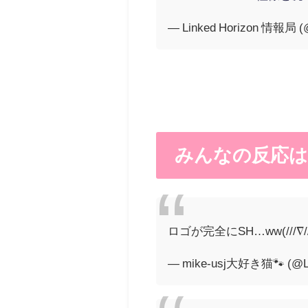
— Linked Horizon 情報局 (@
みんなの反応は
ロゴが完全にSH…ww(///∇//
— mike-usj大好き猫🐾 (@L