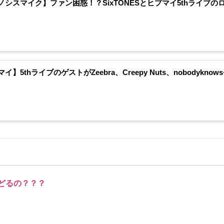
ノシスマイク】ファン困惑！？SixTONESとヒプマイ5thライブ
イ】5thライブのゲストがZeebra、Creepy Nuts、nobody
どるの？？？