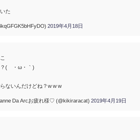
づいた
qGFGK5bHFyDO)
2019年4月18日
とこ
？(´・ω・｀)
ないんだけどね？w w w
 Da Arcお疲れ様♡ (@kikiraracat)
2019年4月19日