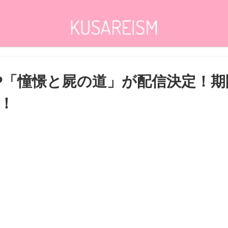
P「憧憬と屍の道」が配信決定！
！