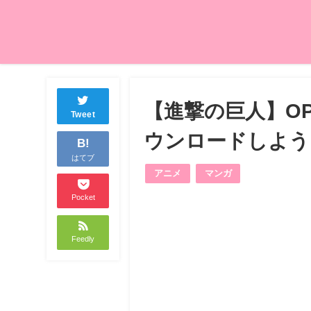
【進撃の巨人】O
Tweet
ウンロードしよう
B!
はてブ
アニメ
マンガ
Pocket
Feedly