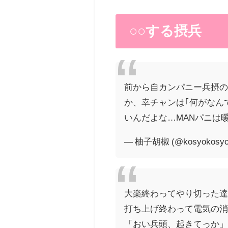
○○する摂兵
前から自カンパニー兵摂の
か、幸チャンは｢何がなん
いんだよな…MANパニは暖
— 柚子胡椒 (@kosyokosyo
大楽終わってやり切った達
打ち上げ終わって電気の
「おい兵頭、起きてっか