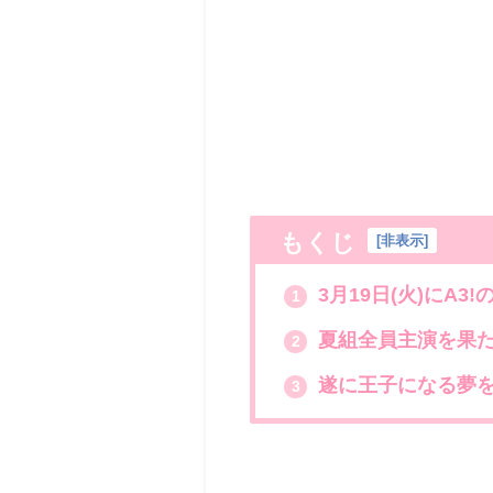
もくじ
[
非表示
]
3月19日(火)にA
1
夏組全員主演を果
2
遂に王子になる夢を
3