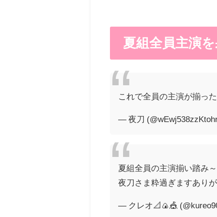
夏組全員主演を
これで全員の主演が揃ったという
— 夜刀 (@wEwj538zzKtoh
夏組全員の主演揃い踏み～‼
夜刀さま粋過ぎますありがと
— クレオ📐🍙🎪 (@kureo9