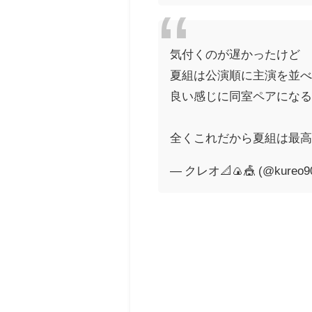
気付くのが遅かったけど
夏組は公演順に主演を並
良い感じに同室ペアになる
全くこれだから夏組は最高
— クレオ📐🍙🎪 (@kureo9