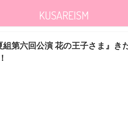
『夏組第六回公演 花の王子さま』
！