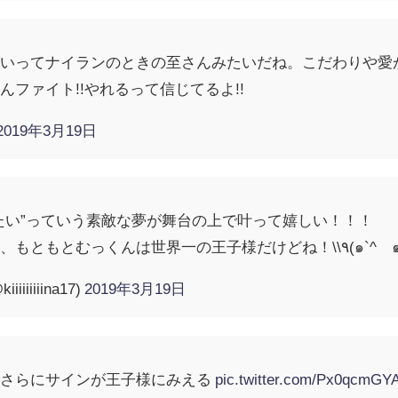
ないってナイランのときの至さんみたいだね。こだわりや愛
ファイト!!やれるって信じてるよ!!
2019年3月19日
たい”っていう素敵な夢が舞台の上で叶って嬉しい！！！
まぁ王子様を演じなくても、もともとむっくんは世界一の王子様だ
iiiiiiiiina17)
2019年3月19日
でさらにサインが王子様にみえる
pic.twitter.com/Px0qcmGYA