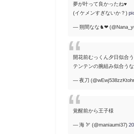
夢が叶って良かったね♥
(イケメンすぎないか？)
pi
— 朔間なな♞❤ (@Nana_yuk
開花前むっくん夕日似合
テンテンの腕組み似合う
— 夜刀 (@wEwj538zzKtoh
覚醒前から王子様
— 海 🏹 (@maniaumi37)
2