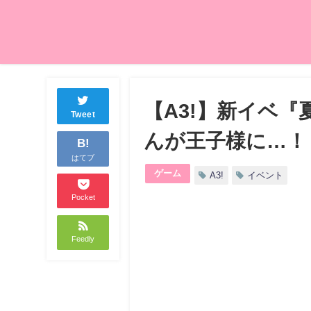
【A3!】新イベ
Tweet
んが王子様に…！
B!
はてブ
ゲーム
A3!
イベント
Pocket
Feedly