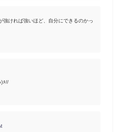
が強ければ強いほど、自分にできるのかっ
けどね！\\٩(๑`^´๑)۶//
t