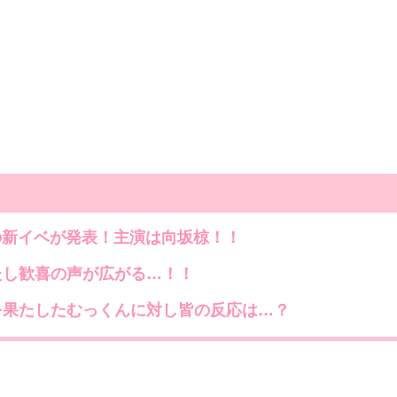
3!の新イベが発表！主演は向坂椋！！
たし歓喜の声が広がる…！！
果たしたむっくんに対し皆の反応は…？