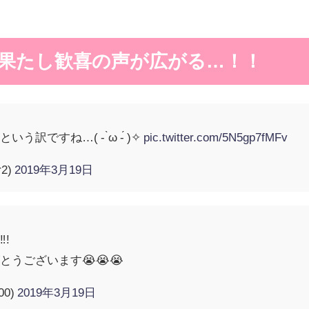
果たし歓喜の声が広がる…！！
訳ですね…( - ̀ω -́ )✧
pic.twitter.com/5N5gp7fMFv
r2)
2019年3月19日
!
うございます😭😭😭
00)
2019年3月19日