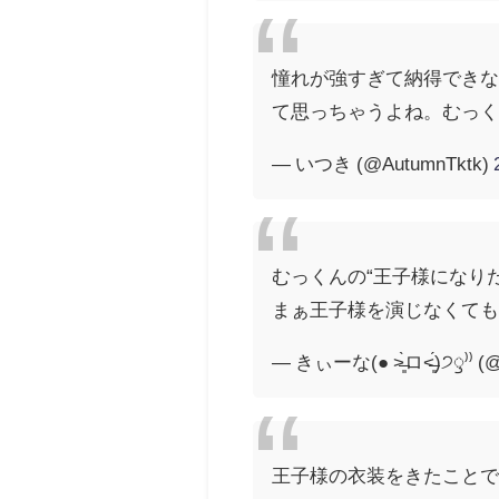
憧れが強すぎて納得でき
て思っちゃうよね。むっくん
— いつき (@AutumnTktk)
むっくんの“王子様になり
— きぃーな(● ˃̶͈̀ロ˂̶͈́)੭ꠥ⁾⁾ (@k
王子様の衣装をきたこと