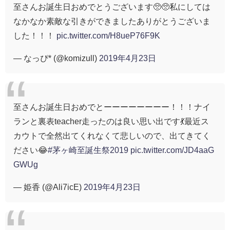
至さんお誕生日おめでとうございます🥺🥺私にしては
なかなか素敵な引きができましたありがとうございま
した！！！
pic.twitter.com/H8ueP76F9K
— なっぴ* (@komizull)
2019年4月23日
至さんお誕生日おめでとーーーーーーーー！！！ナイ
ランと裏表teacher走ったのは良い思い出です💃最近ス
カウトで全然出てくれなくて悲しいので、出てきてく
ださい😂
#茅ヶ崎至誕生祭2019
pic.twitter.com/JD4aaG
GWUg
— 姫香 (@Ali7icE)
2019年4月23日