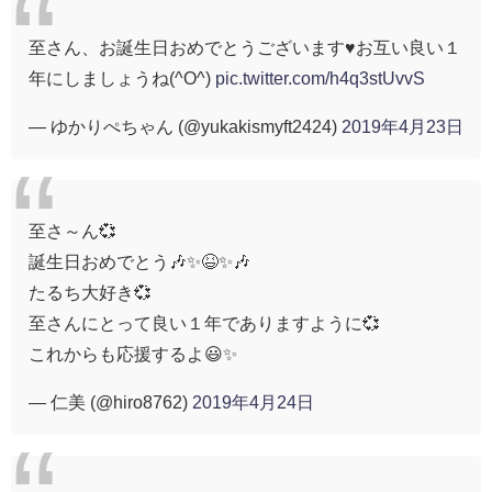
至さん、お誕生日おめでとうございます♥️お互い良い１
年にしましょうね(^O^)
pic.twitter.com/h4q3stUvvS
— ゆかりぺちゃん (@yukakismyft2424)
2019年4月23日
至さ～ん💞
誕生日おめでとう🎶✨😆✨🎶
たるち大好き💞
至さんにとって良い１年でありますように💞
これからも応援するよ😃✨
— 仁美 (@hiro8762)
2019年4月24日