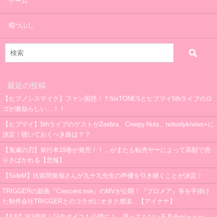
ゲーム
暇つぶし
最近の投稿
【ヒプノシスマイク】ファン困惑！？SixTONESとヒプマイ5thライブのロ
ゴが激似らしい…！！
【ヒプマイ】5thライブのゲストがZeebra、Creepy Nuts、nobodyknows+に
決定！聴いておくべき曲は？？
【鬼滅の刃】単行本19巻が発売！！…がまたも転売ヤーによって高額で売
りさばかれる【悲報】
【SideM】比留間俊哉さんが九十九先生の声優を引き継ぐことが決定！
TRIGGERの新曲『Crescent rise』のMVが公開！『プロメア』等を手掛け
た制作会社TRIGGERとのコラボにオタク感涙…【アイナナ】
【A3!】祝3周年！記念ボイスも公開に！→思ってもない不具合がｗｗｗ