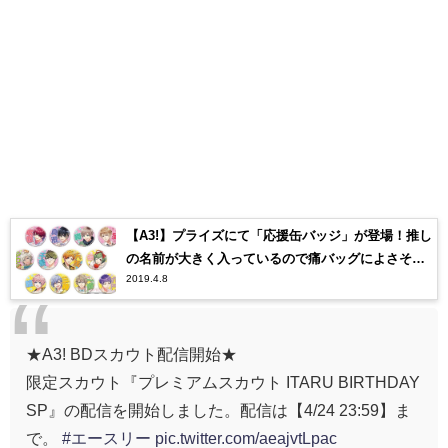
【A3!】プライズにて「応援缶バッジ」が登場！推し
の名前が大きく入っているので痛バッグによさそ
2019.4.8
う…4月9日から【エースリー】
★A3! BDスカウト配信開始★
限定スカウト『プレミアムスカウト ITARU BIRTHDAY
SP』の配信を開始しました。配信は【4/24 23:59】ま
で。
#エースリー
pic.twitter.com/aeajvtLpac