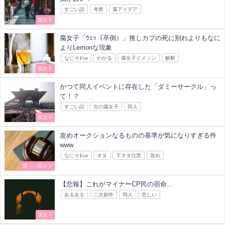
すごい話
考察
腐アイデア
腐女子
腐女子「ｳｪｯ（卒倒）」推しカプの死に別れよりもなに
よりLemonな現象
なにそれw
わかる
腐女子イメソン
解釈
腐女子
かつて同人イベントに存在した「ダミーサークル」っ
て！？
すごい話
古の腐女子
同人
腐女子
攻めオークションなるものの基準が気になりすぎる件
www
なにそれw
ネタ
下ネタ注意
攻め
濃～い腐ネタ
【悲報】これがマイナーCP民の宿命…
あるある
二次創作
同人
悲しい
腐女子