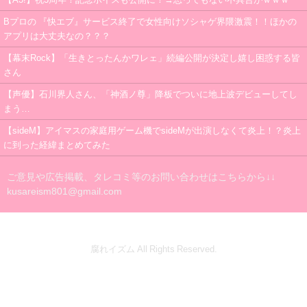
Bプロの 『快エブ』サービス終了で女性向けソシャゲ界隈激震！！ほかの
アプリは大丈夫なの？？？
【幕末Rock】「生きとったんかワレェ」続編公開が決定し嬉し困惑する皆
さん
【声優】石川界人さん、「神酒ノ尊」降板でついに地上波デビューしてし
まう…
【sideM】アイマスの家庭用ゲーム機でsideMが出演しなくて炎上！？炎上
に到った経緯まとめてみた
ご意見や広告掲載、タレコミ等のお問い合わせはこちらから↓↓
kusareism801@gmail.com
腐れイズム All Rights Reserved.