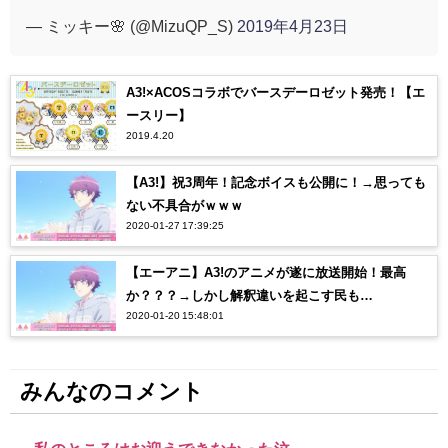
— ミッキー🌸 (@MizuQP_S)
2019年4月23日
A3!×ACOSコラボでバースデーロゼット発売！【エ
ースリー】
2019.4.20
【A3!】祝3周年！記念ボイスも公開に！→思っても
ない不具合がｗｗｗ
2020-01-27 17:39:25
【エーアニ】A3!のアニメが遂に放送開始！最高
か？？？→しかし解釈違いを起こす民も…
2020-01-20 15:48:01
みんなのコメント