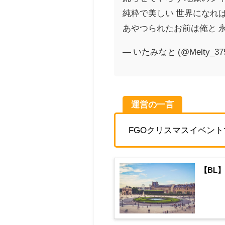
純粋で美しい 世界になれ
あやつられたお前は俺と 
— いたみなと (@Melty_37
運営の一言
FGOクリスマスイベン
【BL