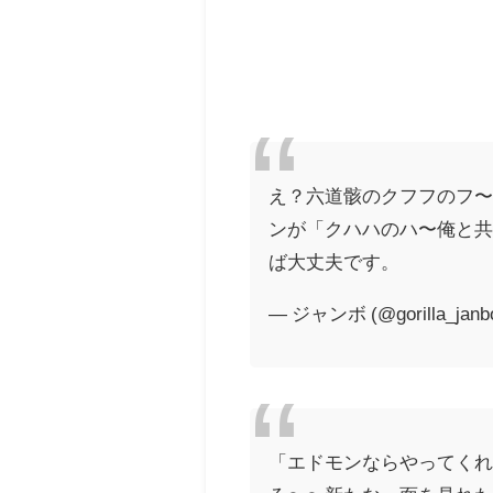
え？六道骸のクフフのフ〜
ンが「クハハのハ〜俺と
ば大丈夫です。
— ジャンボ (@gorilla_janb
「エドモンならやってく