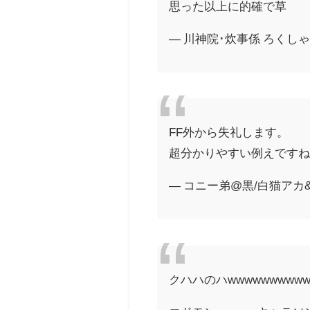
思った以上に的確で草
— 川神院･炊事係 ろくしゃ🍜☠
FF外から失礼します。
超分かりやすい例えですね
— コニー弟@黒/白猫アカ&とう
クハハのハwwwwwwwwww