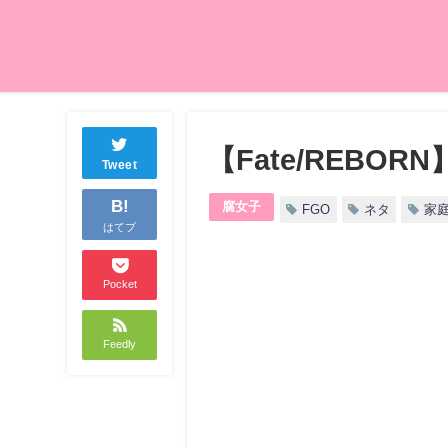
【Fate/REB
Tweet
B!
腐女子
FGO
ネタ
家庭
はてブ
Pocket
Feedly