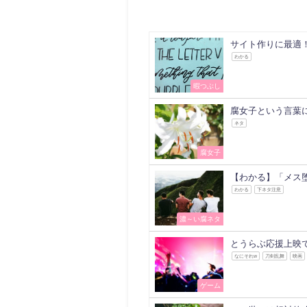
サイト作りに最適
わかる
暇つぶし
腐女子という言葉
ネタ
腐女子
【わかる】「メス
わかる
下ネタ注意
濃～い腐ネタ
とうらぶ応援上映
なにそれw
刀剣乱舞
映画
ゲーム