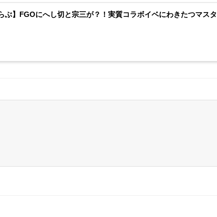
らぶ】FGOにへし切と宗三が？！実質コラボイベにわきたつマス