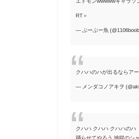
エドモンwwwwwキャラソン
RT＞
— ぶーぶー魚 (@1106boobo
クハハのハが出るならア
— メンダコノアキヲ (@akiw
クハハ クハハ クハハのハ
踊らせてやろう 地獄のシ