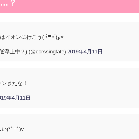
…？
Free！の為に来週の火曜日はイオンに行こう( •̀ᄇ• ́)ﻭ✧
中？) (@corssingfate)
2019年4月11日
ペーンきたな！
019年4月11日
(*ﾟｰﾟ)v