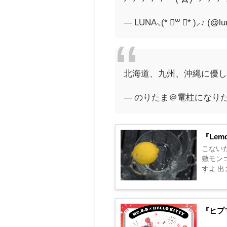
— LUNA⸜(* ॑꒳ ॑* )⸝♪ (@l
北海道、九州、沖縄に優しく
— のりたま＠電柱になりたい 
『Le
こない
敷モン
すよ 出
『ヒプ