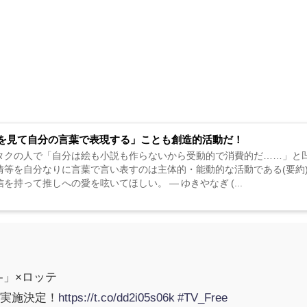
を見て自分の言葉で表現する」ことも創造的活動だ！
タクの人で「自分は絵も小説も作らないから受動的で消費的だ……」と
情等を自分なりに言葉で言い表すのは主体的・能動的な活動である(要約
を持って推しへの愛を呟いてほしい。 — ゆきやなぎ (...
ture-」×ロッテ
実施決定！
https://t.co/dd2i05s06k
#TV_Free