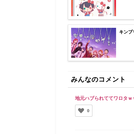
キンプ
みんなのコメント
地元ハブられててワロタｗ
0