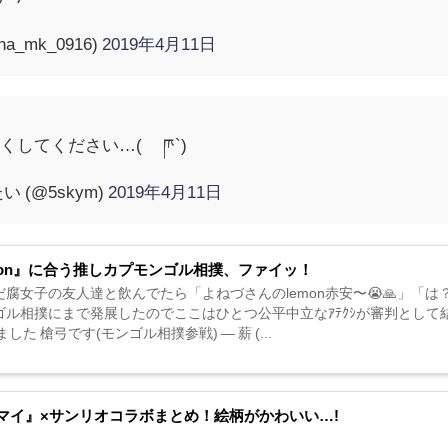
una_mk_0916)
2019年4月11日
してください…( ´ཫ`)
(@5skym)
2019年4月11日
mon』に合う推しカプモンゴル相撲、ファイッ！
だ腐女子の友人達と飲んでたら「よねづさんのlemon赤安〜😭🙏」「は
ゴル相撲にまで発展したのでここはひとつ公平中立なｱﾃｸｼが審判として
ました 槍弓です(モンゴル相撲参戦) — 薪 (...
マイ』×サンリオコラボまとめ！絵柄がかわいい…!