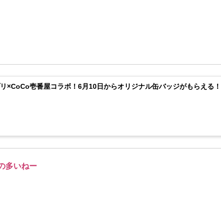
リ×CoCo壱番屋コラボ！6月10日からオリジナル缶バッジがもらえる
の多いねー