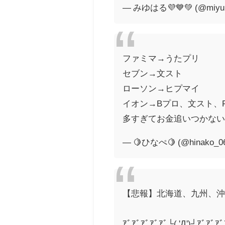
— みゆはる💜💙💚 (@miyuh
ファミマ→うたプリ
セブン→文スト
ローソン→ヒプマイ
イオン→Bプロ、文スト、Fr
多すぎてお金追いつかない
— 🍋ひなぺ🍋 (@hinako_0
【悲報】北海道、九州、
ｱﾞｱﾞｱﾞｱﾞｱﾞ└( 'Д')┘ｱﾞｱﾞｱ