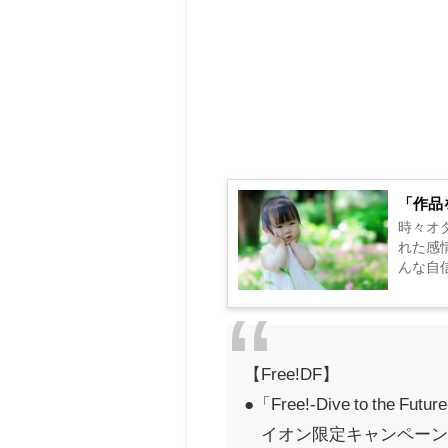
「作品
時々オ
れた感
んな自信
【Free!DF】
●「Free!-Dive to the Fu
イオン限定キャンペーン