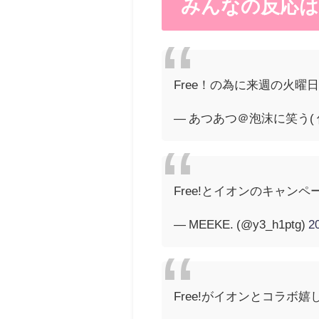
みんなの反応は
— あつあつ＠泡沫に笑う( 低浮上
Free!とイオンのキャン
— MEEKE. (@y3_h1ptg)
2
Free!がイオンとコラボ嬉しい