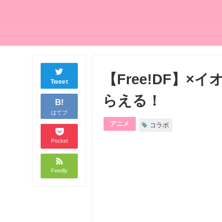
【Free!DF】
Tweet
らえる！
B!
はてブ
アニメ
コラボ
Pocket
Feedly