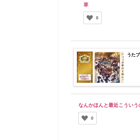
草
0
うたプ
なんかほんと最近こういう
0