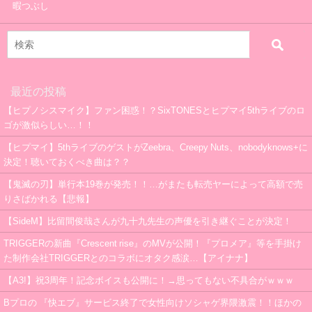
暇つぶし
最近の投稿
【ヒプノシスマイク】ファン困惑！？SixTONESとヒプマイ5thライブのロ
ゴが激似らしい…！！
【ヒプマイ】5thライブのゲストがZeebra、Creepy Nuts、nobodyknows+に
決定！聴いておくべき曲は？？
【鬼滅の刃】単行本19巻が発売！！…がまたも転売ヤーによって高額で売
りさばかれる【悲報】
【SideM】比留間俊哉さんが九十九先生の声優を引き継ぐことが決定！
TRIGGERの新曲『Crescent rise』のMVが公開！『プロメア』等を手掛け
た制作会社TRIGGERとのコラボにオタク感涙…【アイナナ】
【A3!】祝3周年！記念ボイスも公開に！→思ってもない不具合がｗｗｗ
Bプロの 『快エブ』サービス終了で女性向けソシャゲ界隈激震！！ほかの