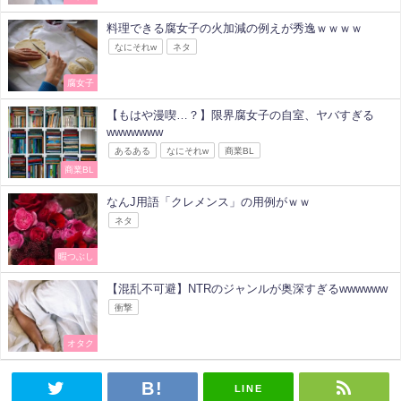
料理できる腐女子の火加減の例えが秀逸ｗｗｗｗ
なにそれw
ネタ
腐女子
【もはや漫喫…？】限界腐女子の自室、ヤバすぎる
wwwwwww
あるある
なにそれw
商業BL
商業BL
なんJ用語「クレメンス」の用例がｗｗ
ネタ
暇つぶし
【混乱不可避】NTRのジャンルが奥深すぎるwwwwww
衝撃
オタク
LINE