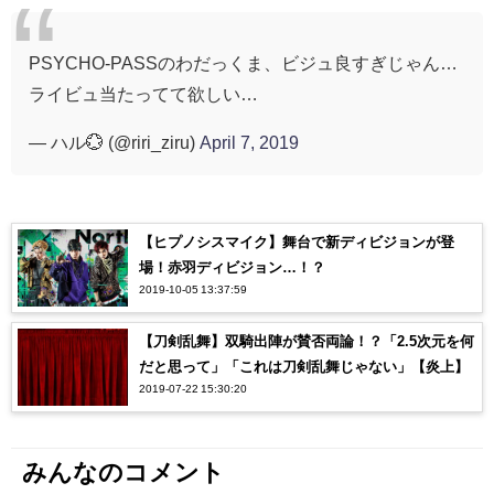
PSYCHO-PASSのわだっくま、ビジュ良すぎじゃん…
ライビュ当たってて欲しい…
— ハル💮 (@riri_ziru)
April 7, 2019
【ヒプノシスマイク】舞台で新ディビジョンが登
場！赤羽ディビジョン…！？
2019-10-05 13:37:59
【刀剣乱舞】双騎出陣が賛否両論！？「2.5次元を何
だと思って」「これは刀剣乱舞じゃない」【炎上】
2019-07-22 15:30:20
みんなのコメント