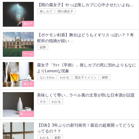
【闇の腐女子】やっぱ推しカプに心中させたいよね...
推しカプ
闇の腐女子
腐女子
【ポケモン剣盾】舞台はどうもイギリスっぽい？？考
察班の指摘が鋭い…
衝撃
ゲーム
腐女子「ｳｪｯ（卒倒）」推しカプの死に別れよりもなに
よりLemonな現象
なにそれw
わかる
腐女子イメソン
解釈
腐女子
美味しくて尊い…ラベル裏の文章がBLな日本酒が話題
ネタ
わかる
暇つぶし
【D灰】3年ぶりの新刊発売！最近の超展開ってどうな
ってるの？？
わかる
解釈