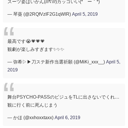
スーツ姿はいかん(///∇///)カッコいい(*´ー｀*)
— 琴葵 (@2RQfVzIF2G1qWlR)
April 5, 2019
最高です😭💗💗💗
観劇が楽しみすぎます✨✨✨
— 弥希▷▶︎刀ステ新作当選祈願 (@MiKi_xxx__)
April 5,
2019
舞台PSYCHO-PASSのビジュをTLに出さないでくれ…
観に行く前に死んじまう
— かほ (@xxhoxxtaxx)
April 6, 2019