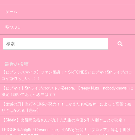
ゲーム
暇つぶし
最近の投稿
【ヒプノシスマイク】ファン困惑！？SixTONESとヒプマイ5thライブのロ
ゴが激似らしい…！！
【ヒプマイ】5thライブのゲストがZeebra、Creepy Nuts、nobodyknows+に
決定！聴いておくべき曲は？？
【鬼滅の刃】単行本19巻が発売！！…がまたも転売ヤーによって高額で売
りさばかれる【悲報】
【SideM】比留間俊哉さんが九十九先生の声優を引き継ぐことが決定！
TRIGGERの新曲『Crescent rise』のMVが公開！『プロメア』等を手掛け