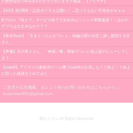
た制作会社TRIGGERとのコラボにオタク感涙…【アイナナ】
【A3!】祝3周年！記念ボイスも公開に！→思ってもない不具合がｗｗｗ
Bプロの 『快エブ』サービス終了で女性向けソシャゲ界隈激震！！ほかの
アプリは大丈夫なの？？？
【幕末Rock】「生きとったんかワレェ」続編公開が決定し嬉し困惑する皆
さん
【声優】石川界人さん、「神酒ノ尊」降板でついに地上波デビューしてし
まう…
【sideM】アイマスの家庭用ゲーム機でsideMが出演しなくて炎上！？炎上
に到った経緯まとめてみた
ご意見や広告掲載、タレコミ等のお問い合わせはこちらから↓↓
kusareism801@gmail.com
腐れイズム All Rights Reserved.