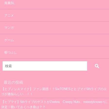
商業BL
アニメ
マンガ
ゲーム
暇つぶし
最近の投稿
【ヒプノシスマイク】ファン困惑！？SixTONESとヒプマイ5thライブのロ
ゴが激似らしい…！！
【ヒプマイ】5thライブのゲストがZeebra、Creepy Nuts、nobodyknows+に
決定！聴いておくべき曲は？？