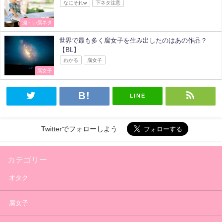
なにそれw
下ネタ注意
濃～い腐ネタ
世界で最も多く腐女子を生み出したのはあの作品？
【BL】
わかる
腐女子
腐女子
LINE
Twitterでフォローしよう
カテゴリー
オタク
腐女子