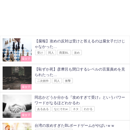
【腐報】攻めの反対は受けと答えるのは腐女子だけじ
ゃなかった…
受け
同人
商業BL
攻め
腐女子
【恥ずか死】彦摩呂も閉口するレベルの言葉責めを見
られたった…
二次創作
同人
衝撃
腐女子
同志かどうか分かる『攻めすぎて受け』というパワー
ワードがなるほどわかるわ
あるある
なにそれw
ネタ
わかる
腐女子
台湾の攻めすぎたBLボードゲームがやばいｗｗ