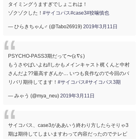
タイミングうますぎでしょこれは！
ゾクゾクした！
#サイコパス
#case3
#狡噛慎也
— ひらきちゃん♂ (@Tabo26919)
2019年3月11日
PSYCHO-PASS3期だって〜(≧∇≦)
もうさやばいよね!!しかもメインキャスト梶くんと中村
さんだよ??最高すぎんか… いつも良作なので今回のバ
リバリ期待してます！
#サイコパス
#サイコパス3期
— みゃう (@mya_neu)
2019年3月11日
サイコパス、case3がああいう終わり方したらそりゃ3
期は期待してしまいますわって内容だったのでテレビ