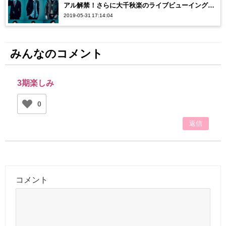
アル解禁！さらに大千秋楽のライブビューイング
2019-05-31 17:14:04
も！？
みんなのコメント
3期楽しみ
0
返信
コメント