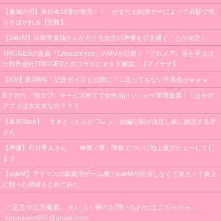
【鬼滅の刃】単行本19巻が発売！！…がまたも転売ヤーによって高額で売
りさばかれる【悲報】
【SideM】比留間俊哉さんが九十九先生の声優を引き継ぐことが決定！
TRIGGERの新曲『Crescent rise』のMVが公開！『プロメア』等を手掛け
た制作会社TRIGGERとのコラボにオタク感涙…【アイナナ】
【A3!】祝3周年！記念ボイスも公開に！→思ってもない不具合がｗｗｗ
Bプロの 『快エブ』サービス終了で女性向けソシャゲ界隈激震！！ほかの
アプリは大丈夫なの？？？
【幕末Rock】「生きとったんかワレェ」続編公開が決定し嬉し困惑する皆
さん
【声優】石川界人さん、「神酒ノ尊」降板でついに地上波デビューしてし
まう…
【sideM】アイマスの家庭用ゲーム機でsideMが出演しなくて炎上！？炎上
に到った経緯まとめてみた
ご意見や広告掲載、タレコミ等のお問い合わせはこちらから↓↓
kusareism801@gmail.com