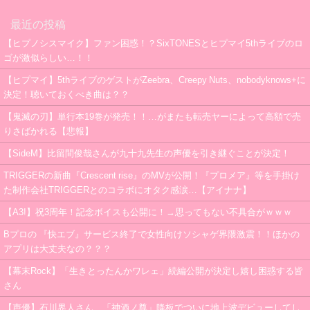
最近の投稿
【ヒプノシスマイク】ファン困惑！？SixTONESとヒプマイ5thライブのロ
ゴが激似らしい…！！
【ヒプマイ】5thライブのゲストがZeebra、Creepy Nuts、nobodyknows+に
決定！聴いておくべき曲は？？
【鬼滅の刃】単行本19巻が発売！！…がまたも転売ヤーによって高額で売
りさばかれる【悲報】
【SideM】比留間俊哉さんが九十九先生の声優を引き継ぐことが決定！
TRIGGERの新曲『Crescent rise』のMVが公開！『プロメア』等を手掛け
た制作会社TRIGGERとのコラボにオタク感涙…【アイナナ】
【A3!】祝3周年！記念ボイスも公開に！→思ってもない不具合がｗｗｗ
Bプロの 『快エブ』サービス終了で女性向けソシャゲ界隈激震！！ほかの
アプリは大丈夫なの？？？
【幕末Rock】「生きとったんかワレェ」続編公開が決定し嬉し困惑する皆
さん
【声優】石川界人さん、「神酒ノ尊」降板でついに地上波デビューしてし