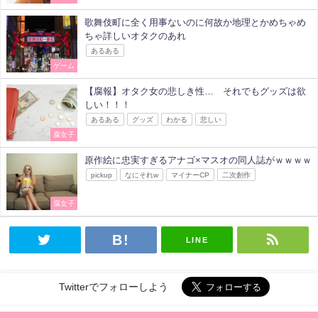
歌舞伎町に全く用事ないのに何故か地理とかめちゃめ
ちゃ詳しいオタクのあれ
あるある
ゲーム
【腐報】オタク女の悲しき性… それでもグッズは欲
しい！！！
あるある
グッズ
わかる
悲しい
腐女子
原作絵に忠実すぎるアナゴ×マスオの同人誌がｗｗｗｗ
pickup
なにそれw
マイナーCP
二次創作
腐女子
LINE
Twitterでフォローしよう