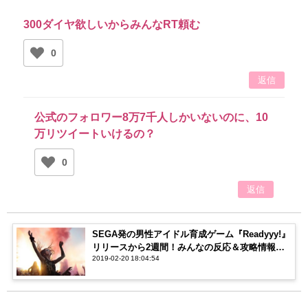
300ダイヤ欲しいからみんなRT頼む
0
返信
公式のフォロワー8万7千人しかいないのに、10
万リツイートいけるの？
0
返信
SEGA発の男性アイドル育成ゲーム『Readyyy!』
リリースから2週間！みんなの反応＆攻略情報ま
2019-02-20 18:04:54
とめ