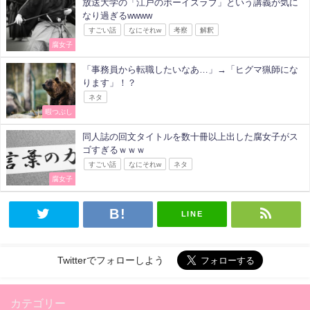
放送大学の「江戸のボーイズラブ」という講義が気に
なり過ぎるwwww
すごい話
なにそれw
考察
解釈
腐女子
「事務員から転職したいなあ…」→「ヒグマ猟師にな
ります」！？
ネタ
暇つぶし
同人誌の回文タイトルを数十冊以上出した腐女子がス
ゴすぎるｗｗｗ
すごい話
なにそれw
ネタ
腐女子
LINE
Twitterでフォローしよう
カテゴリー