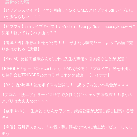
最近の投稿
【ヒプノシスマイク】ファン困惑！？SixTONESとヒプマイ5thライブのロ
ゴが激似らしい…！！
【ヒプマイ】5thライブのゲストがZeebra、Creepy Nuts、nobodyknows+に
決定！聴いておくべき曲は？？
【鬼滅の刃】単行本19巻が発売！！…がまたも転売ヤーによって高額で売
りさばかれる【悲報】
【SideM】比留間俊哉さんが九十九先生の声優を引き継ぐことが決定！
TRIGGERの新曲『Crescent rise』のMVが公開！『プロメア』等を手掛け
た制作会社TRIGGERとのコラボにオタク感涙…【アイナナ】
【A3!】祝3周年！記念ボイスも公開に！→思ってもない不具合がｗｗｗ
Bプロの 『快エブ』サービス終了で女性向けソシャゲ界隈激震！！ほかの
アプリは大丈夫なの？？？
【幕末Rock】「生きとったんかワレェ」続編公開が決定し嬉し困惑する皆
さん
【声優】石川界人さん、「神酒ノ尊」降板でついに地上波デビューしてし
まう…