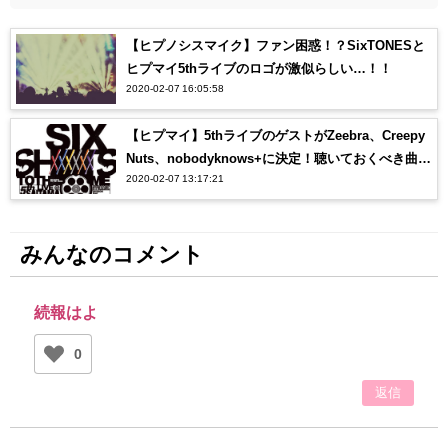
【ヒプノシスマイク】ファン困惑！？SixTONESと
ヒプマイ5thライブのロゴが激似らしい…！！
2020-02-07 16:05:58
【ヒプマイ】5thライブのゲストがZeebra、Creepy
Nuts、nobodyknows+に決定！聴いておくべき曲
2020-02-07 13:17:21
は？？
みんなのコメント
続報はよ
0
返信