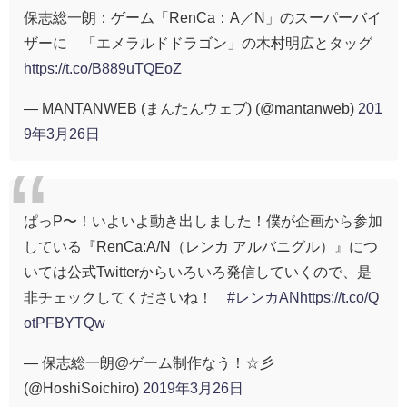
保志総一朗：ゲーム「RenCa：A／N」のスーパーバイ
ザーに 「エメラルドドラゴン」の木村明広とタッグ
https://t.co/B889uTQEoZ
— MANTANWEB (まんたんウェブ) (@mantanweb)
201
9年3月26日
ぱっP〜！いよいよ動き出しました！僕が企画から参加
している『RenCa:A/N（レンカ アルバニグル）』につ
いては公式Twitterからいろいろ発信していくので、是
非チェックしてくださいね！
#レンカAN
https://t.co/Q
otPFBYTQw
— 保志総一朗@ゲーム制作なう！☆彡
(@HoshiSoichiro)
2019年3月26日