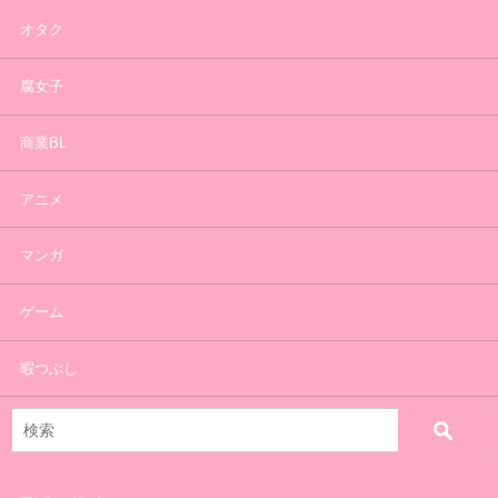
オタク
腐女子
商業BL
アニメ
マンガ
ゲーム
暇つぶし