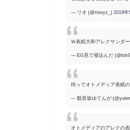
— リオ (@rioxyz_)
2019
Ｗ表紙大和アレクサンダ
— EG見て寝込んだ (@tsk9
待ってオトメディア表紙
— 観音坂ゆてんが (@yuteng
オトメディアのアレクの