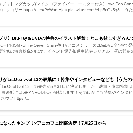
プリ】マグカップ(マイクロファイバーコースター付き) Love Pop Candy V
ッコリー https://t.co/PAWsrsHjgu pic.twitter.com/cLp5cQx5q
リ】Blu-ray＆DVDの特典のイラスト解禁！どこも欲しすぎるんですが
G OF PRISM -Shiny Seven Stars-🌟TVアニメシリーズBD&D
映像の特典映像のほか、イベント優先抽選申込券シリアル（昼の部)の封入特典もあり
リがLisOeuf♪vol.13の表紙に！特集やインタビューなども【うた
LisOeuf♪vol.13」の発売が5月31日に決定しました！表紙・巻頭特
！裏表紙にはGRANRODEOが登場します！そのほかにも特集やインタビ
ウフ https:/...
になったキンプリ×アニカフェ開催決定！7月25日から