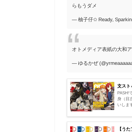
らもうダメ
— 柚子仔✩ Ready, Sparkin
オトメディア表紙の大和ア
— ゆるかぜ (@yrmeaaaaa
文スト
PAS
身（目次
いします〜
【うた