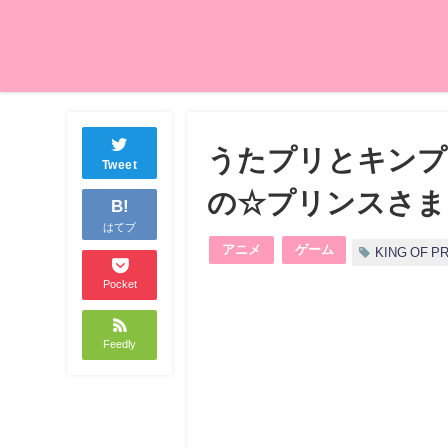
うたプリとキンプ
Tweet
の☆プリンスさまっ♪
B!
はてブ
アニメ
ゲーム
KING OF P
Pocket
Feedly