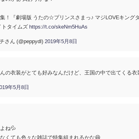
集！『劇場版 うたの☆プリンスさまっ♪ マジLOVEキン
メイトタイムズ
https://t.co/skeNm5HuAs
さん (@peppydl)
2019年5月8日
くんの衣装がとても好みなんだけど、王国の中で出てくる衣
2019年5月8日
よね💦
なくても色々な雑誌で特集組まれるかな😆