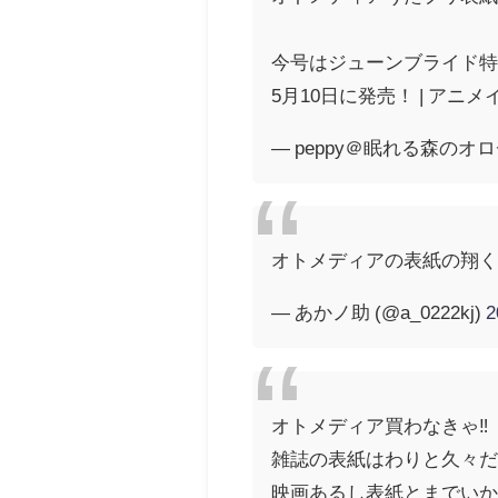
今号はジューンブライド特
5月10日に発売！ | アニ
— peppy＠眠れる森のオロチ
オトメディアの表紙の翔
— あかノ助 (@a_0222kj)
オトメディア買わなきゃ‼️
雑誌の表紙はわりと久々だ
映画あるし表紙とまでいか