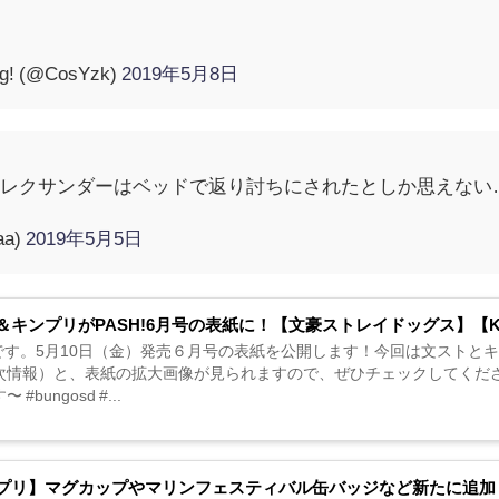
g! (@CosYzk)
2019年5月8日
レクサンダーはベッドで返り討ちにされたとしか思えない…
aa)
2019年5月5日
＆キンプリがPASH!6月号の表紙に！【文豪ストレイドッグス】【KING
H!です。5月10日（金）発売６月号の表紙を公開します！今回は文スト
情報）と、表紙の拡大画像が見られますので、ぜひチェックしてくださいね！→ ht
 #bungosd #...
プリ】マグカップやマリンフェスティバル缶バッジなど新たに追加