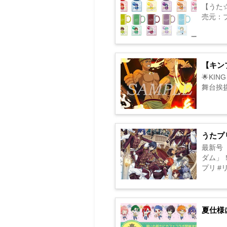
【うた☆
売元：ブロ
【キンプ
🌟KIN
舞台挨拶
うたプ
最新号「
ダム」
プリ #リス
夏仕様