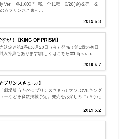
er. 各1,600円+税 全11種 6/28(金)発売 発
8— うたの☆プリンスさまっ...
2019.5.3
！【KING OF PRISM】
VD全4巻で発売決定🎉第1巻は6月28日（金）発売！第1章の初日
ます❗️詳しくはこちら🔜https://t.c...
2019.5.7
の☆プリンスさまっ♪】
集は「劇場版 うたの☆プリンスさまっ♪ マジLOVEキング
ューなどを多数掲載予定。発売をお楽しみに♪ #うた
2019.5.2