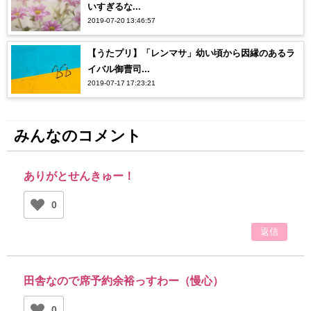
いすぎるな...
2019-07-20 13:46:57
【うたプリ】「レンマサ」幼い頃から因縁のあるラ
イバル御曹司...
2019-07-17 17:23:21
みんなのコメント
ありがとせんきゅー！
0
返信
田舎なので席予約余裕っすわー（慢心）
0