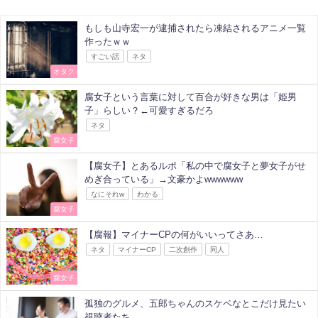
もしも山寺宏一が逮捕されたら凍結されるアニメ一覧
作ったｗｗ
すごい話
ネタ
オタク
腐女子という言葉に対して百合が好きな男は「姫男
子」らしい？←可愛すぎるだろ
ネタ
腐女子
【腐女子】とあるルポ「私の中で腐女子と夢女子がせ
めぎ合っている」→文豪かよwwwwww
なにそれw
わかる
腐女子
【腐報】マイナーCPの何がいいってさあ…
ネタ
マイナーCP
二次創作
同人
腐女子
孤独のグルメ、五郎ちゃんのスケベなとこだけ見たい
視聴者たち