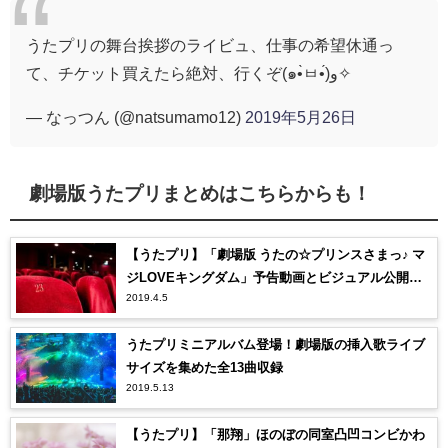
うたプリの舞台挨拶のライビュ、仕事の希望休通っ
て、チケット買えたら絶対、行くぞ(๑•̀ㅂ•́)و✧
— なっつん (@natsumamo12)
2019年5月26日
劇場版うたプリまとめはこちらからも！
【うたプリ】「劇場版 うたの☆プリンスさまっ♪ マ
ジLOVEキングダム」予告動画とビジュアル公開！
2019.4.5
怒涛の更新に追いつかないんだがｗｗ【うたのっ☆
プリンスさま♪】
うたプリミニアルバム登場！劇場版の挿入歌ライブ
サイズを集めた全13曲収録
2019.5.13
【うたプリ】「那翔」ほのぼの同室凸凹コンビかわ