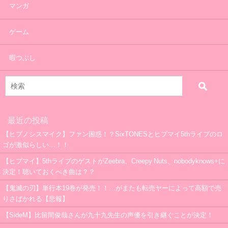
マンガ
ゲーム
暇つぶし
最近の投稿
【ヒプノシスマイク】ファン困惑！？SixTONESとヒプマイ5thライブのロ
ゴが激似らしい…！！
【ヒプマイ】5thライブのゲストがZeebra、Creepy Nuts、nobodyknows+に
決定！聴いておくべき曲は？？
【鬼滅の刃】単行本19巻が発売！！…がまたも転売ヤーによって高額で売
りさばかれる【悲報】
【SideM】比留間俊哉さんが九十九先生の声優を引き継ぐことが決定！