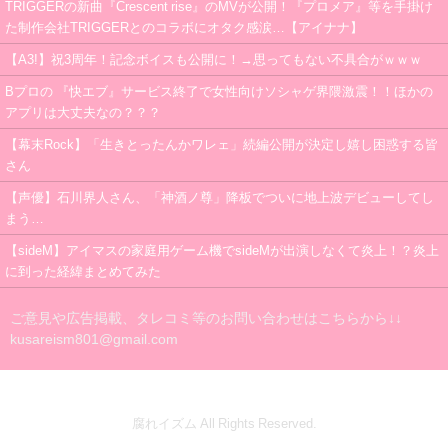
TRIGGERの新曲『Crescent rise』のMVが公開！『プロメア』等を手掛け
た制作会社TRIGGERとのコラボにオタク感涙…【アイナナ】
【A3!】祝3周年！記念ボイスも公開に！→思ってもない不具合がｗｗｗ
Bプロの 『快エブ』サービス終了で女性向けソシャゲ界隈激震！！ほかの
アプリは大丈夫なの？？？
【幕末Rock】「生きとったんかワレェ」続編公開が決定し嬉し困惑する皆
さん
【声優】石川界人さん、「神酒ノ尊」降板でついに地上波デビューしてし
まう…
【sideM】アイマスの家庭用ゲーム機でsideMが出演しなくて炎上！？炎上
に到った経緯まとめてみた
ご意見や広告掲載、タレコミ等のお問い合わせはこちらから↓↓
kusareism801@gmail.com
腐れイズム All Rights Reserved.