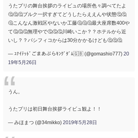
うたプリの舞台挨拶のライビュの場所色々調べてたよ
🤔🤔🤔ブルク一択すぎてどうしたらええんや状態🤔🤔
🤔こんなん激戦区やないか工藤🤔🤔🤔最大座席数400や
て🤔🤔🤔無理やで🤔🤔🤔川崎いこか？？ホテルから近
いし？？パシフィコからは30分かかるけども🤔🤔🤔
— ﾕﾅｲﾃｯﾄﾞごまあぶらｷﾝｸﾞﾀﾞﾑ🇬🇧 (@gomashio777)
20
19年5月26日
うん。
うたプリは初日舞台挨拶ライビュ観よ！！
— みほまつ (@34mikko)
2019年5月28日