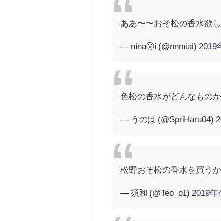
ああ〜〜おそ松の香水欲
— nℹ︎naⓂ︎ℹ︎ (@nnmiai)
201
色松の香水がどんなもの
— うのは (@SpriHaru04)
松野おそ松の香水を買う
— 須和 (@Teo_o1)
2019年