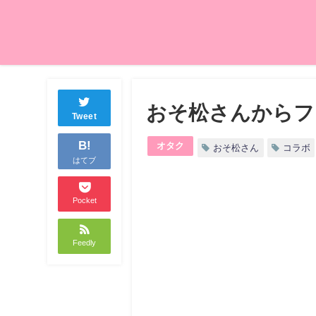
おそ松さんからフ
Tweet
B!
オタク
おそ松さん
コラボ
はてブ
Pocket
Feedly