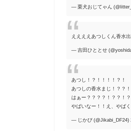
— 栗犬おじてゃん (@litter_
ええええあつしくん香水
— 吉田ひととせ (@yoshida_
あつし！？！！！！？！
あつしの香水まじ！？？
はぁー？？？？！？？！
やばいなー！！え、やば
— じかび (@Jikabi_DF24)