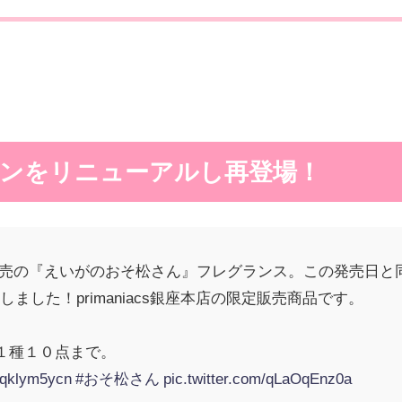
ンをリニューアルし再登場！
6発売の『えいがのおそ松さん』フレグランス。この発売日
ました！primaniacs銀座本店の限定販売商品です。
人１種１０点まで。
/4qklym5ycn
#おそ松さん
pic.twitter.com/qLaOqEnz0a