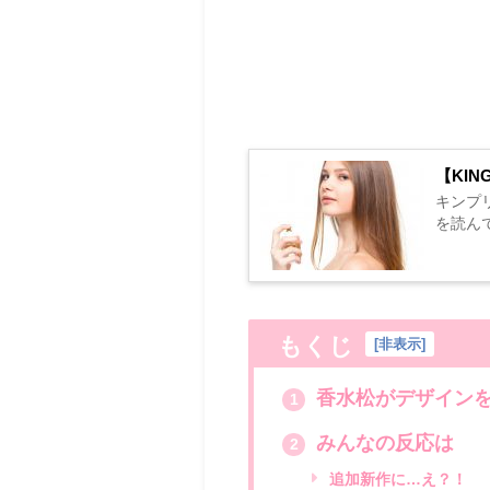
【KING
キンプリ
を読ん
もくじ
[
非表示
]
香水松がデザイン
1
みんなの反応は
2
追加新作に…え？！