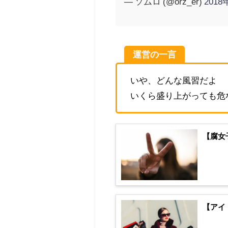
— ソムロ (@orz_er)
2018
運営の一言
いや、どんな風習だよ
いくら盛り上がっても危
【腐女
【アイ