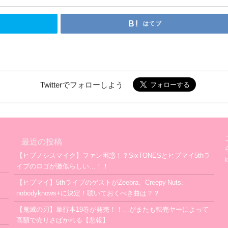
はてブ
Twitterでフォローしよう
最近の投稿
【ヒプノシスマイク】ファン困惑！？SixTONESとヒプマイ5thラ
イブのロゴが激似らしい…！！
【ヒプマイ】5thライブのゲストがZeebra、Creepy Nuts、
nobodyknows+に決定！聴いておくべき曲は？？
【鬼滅の刃】単行本19巻が発売！！…がまたも転売ヤーによって
高額で売りさばかれる【悲報】