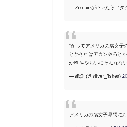
— Zombieがバレたらアタシら
“かつてアメリカの腐女子
とかそれはアカンやろと
かBLややおいにそんなな
— 紙魚 (@silver_fishes)
2
アメリカの腐女子界隈に