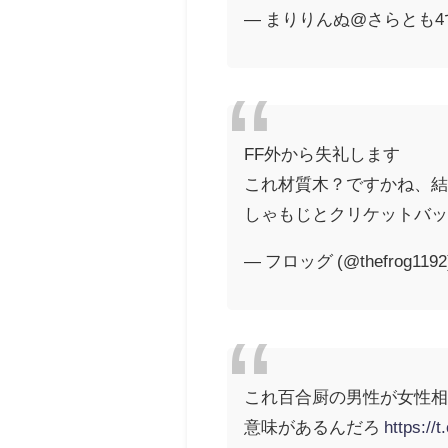
— まりりんぬ@さらとも4で会お
FF外から失礼します
これ材質木？ですかね、結
しゃもじとクリケットバッ
— フロッグ (@thefrog1192
これ百合厨の男性が女性相
意味があるんだろ
https://