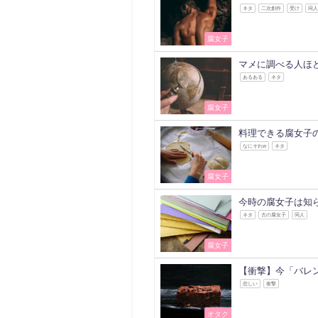
ネタ
二次創作
受け
同
腐女子
マメに調べる人ほ
あるある
ネタ
腐女子
料理できる腐女子
なにそれw
ネタ
腐女子
今時の腐女子は知
ネタ
古の腐女子
同人
腐女子
【衝撃】今「バレ
悲しい
衝撃
オタク