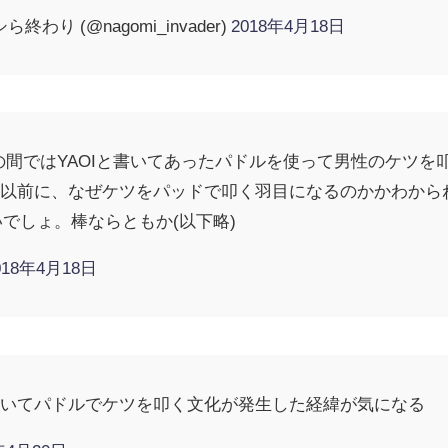
終わり (@nagomi_invader)
2018年4月18日
の間ではYAOIと書いてあったパドルを使って男性のケツを
か以前に、なぜケツをパッドで叩く羽目になるのかかわから
いでしょ。棒ならともか(以下略)
018年4月18日
おいてパドルでケツを叩く文化が発生した経緯が気になる