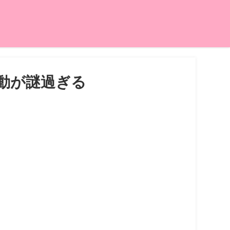
動が謎過ぎる