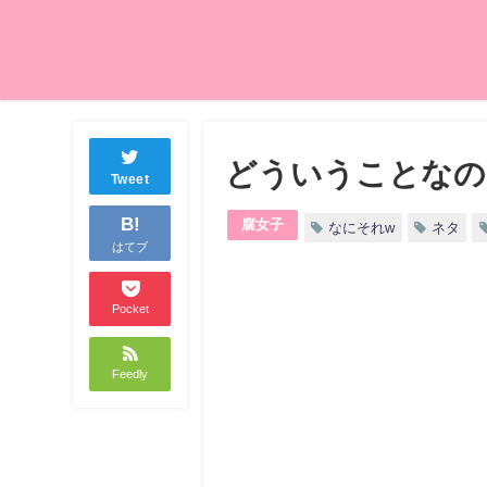
どういうことなの
Tweet
B!
腐女子
なにそれw
ネタ
はてブ
Pocket
Feedly