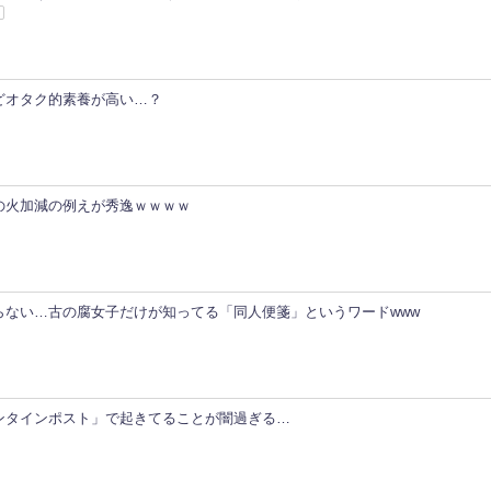
人
どオタク的素養が高い…？
の火加減の例えが秀逸ｗｗｗｗ
らない…古の腐女子だけが知ってる「同人便箋」というワードwww
ンタインポスト」で起きてることが闇過ぎる…