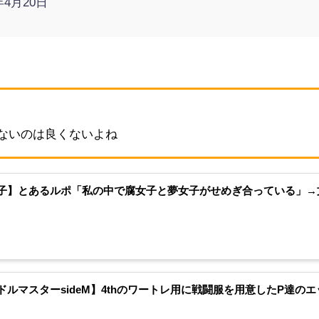
年4月20日
ないのは良くないよね
子】とあるルポ「私の中で腐女子と夢女子がせめぎ合っている」→文
ドルマスターsideM】4thのワートレ用に戦闘服を用意したP達の