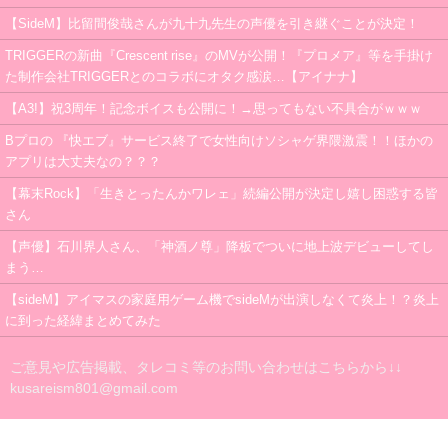
【SideM】比留間俊哉さんが九十九先生の声優を引き継ぐことが決定！
TRIGGERの新曲『Crescent rise』のMVが公開！『プロメア』等を手掛け
た制作会社TRIGGERとのコラボにオタク感涙…【アイナナ】
【A3!】祝3周年！記念ボイスも公開に！→思ってもない不具合がｗｗｗ
Bプロの 『快エブ』サービス終了で女性向けソシャゲ界隈激震！！ほかの
アプリは大丈夫なの？？？
【幕末Rock】「生きとったんかワレェ」続編公開が決定し嬉し困惑する皆
さん
【声優】石川界人さん、「神酒ノ尊」降板でついに地上波デビューしてし
まう…
【sideM】アイマスの家庭用ゲーム機でsideMが出演しなくて炎上！？炎上
に到った経緯まとめてみた
ご意見や広告掲載、タレコミ等のお問い合わせはこちらから↓↓
kusareism801@gmail.com