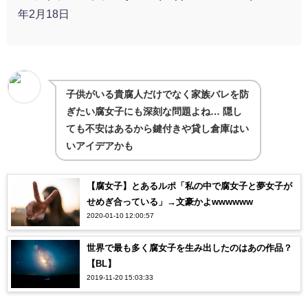
年2月18日
子供がいる貴腐人だけでなく家族バレを防
ぎたい腐女子にも深刻な問題よね… 隠し
ても不安はあるから鍵付きや貸し倉庫はい
いアイデアかも
【腐女子】とあるルポ「私の中で腐女子と夢女子が
せめぎ合っている」→文豪かよwwwwww
2020-01-10 12:00:57
世界で最も多く腐女子を生み出したのはあの作品？
【BL】
2019-11-20 15:03:33