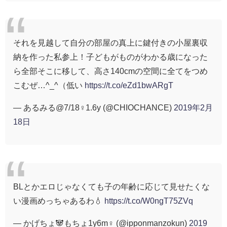
それを見越して自分の部屋の真上に鍵付きの小屋裏収
納を作った私参上！子どもがものがわかる歳になった
ら全部そこに移して、高さ140cmの空間に全てをつめ
こむぜ…^_^（低い
https://t.co/eZd1bwARgT
— あるみる@7/18♀1.6y (@CHIOCHANCE)
2019年2月
18日
BLとかエロじゃなくても子の年齢に応じて見せたくな
い漫画めっちゃあるわ💧
https://t.co/W0ngT75ZVq
— かげちょ🐼もちょ1y6m♀ (@ipponmanzokun)
2019