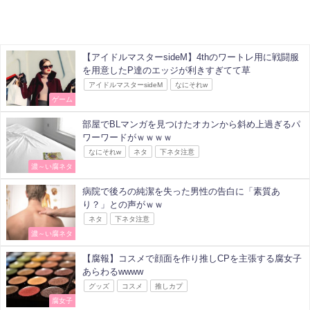
【アイドルマスターsideM】4thのワートレ用に戦闘服
を用意したP達のエッジが利きすぎてて草
アイドルマスターsideM
なにそれw
ゲーム
部屋でBLマンガを見つけたオカンから斜め上過ぎるパ
ワーワードがｗｗｗｗ
なにそれw
ネタ
下ネタ注意
濃～い腐ネタ
病院で後ろの純潔を失った男性の告白に「素質あ
り？」との声がｗｗ
ネタ
下ネタ注意
濃～い腐ネタ
【腐報】コスメで顔面を作り推しCPを主張する腐女子
あらわるwwww
グッズ
コスメ
推しカプ
腐女子