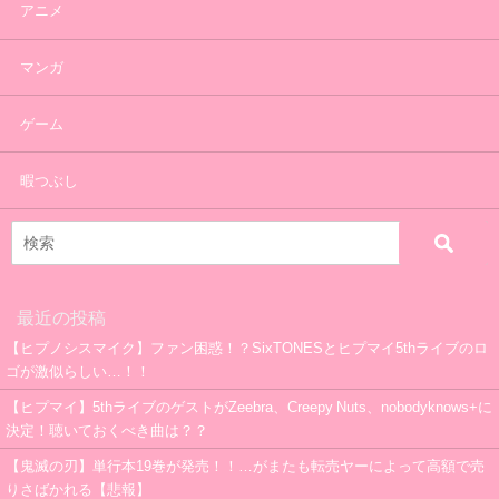
アニメ
マンガ
ゲーム
暇つぶし
最近の投稿
【ヒプノシスマイク】ファン困惑！？SixTONESとヒプマイ5thライブのロ
ゴが激似らしい…！！
【ヒプマイ】5thライブのゲストがZeebra、Creepy Nuts、nobodyknows+に
決定！聴いておくべき曲は？？
【鬼滅の刃】単行本19巻が発売！！…がまたも転売ヤーによって高額で売
りさばかれる【悲報】