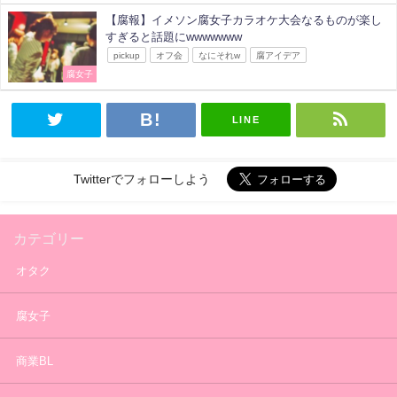
【腐報】イメソン腐女子カラオケ大会なるものが楽し
すぎると話題にwwwwwww
pickup
オフ会
なにそれw
腐アイデア
腐女子
LINE
Twitterでフォローしよう
カテゴリー
オタク
腐女子
商業BL