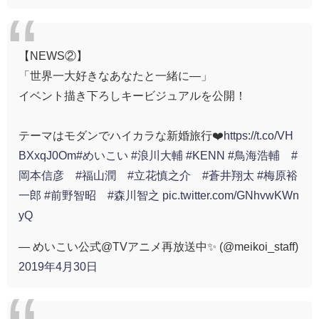
【NEWS②】
「世界一大好きなあなたと一緒に―」
イベント描き下ろしキービジュアルを公開！
テーマはモダンでハイカラな新婚旅行❤️
https://t.co/VH
BXxqJ0Om
#めいこい
#浪川大輔
#KENN
#鳥海浩輔
#
岡本信彦
#福山潤
#立花慎之介
#蒼井翔太
#梅原裕
一郎
#前野智昭
#森川智之
pic.twitter.com/GNhvwKWn
yQ
— めいこい公式@TVアニメ再放送中✨ (@meikoi_staff)
2019年4月30日