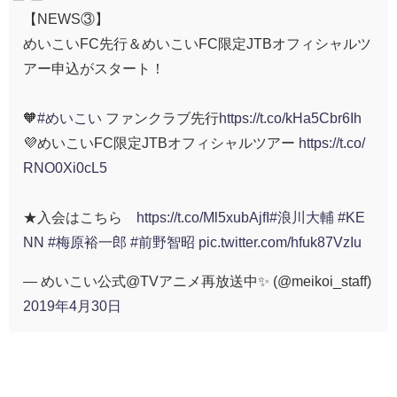
【NEWS③】
めいこいFC先行＆めいこいFC限定JTBオフィシャルツ
アー申込がスタート！
🧡
#めいこい
ファンクラブ先行
https://t.co/kHa5Cbr6Ih
💜めいこいFC限定JTBオフィシャルツアー
https://t.co/
RNO0Xi0cL5
★入会はこちら
https://t.co/Ml5xubAjfI
#浪川大輔
#KE
NN
#梅原裕一郎
#前野智昭
pic.twitter.com/hfuk87VzIu
— めいこい公式@TVアニメ再放送中✨ (@meikoi_staff)
2019年4月30日