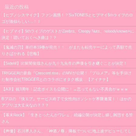
最近の投稿
【ヒプノシスマイク】ファン困惑！？SixTONESとヒプマイ5thライブのロ
ゴが激似らしい…！！
【ヒプマイ】5thライブのゲストがZeebra、Creepy Nuts、nobodyknows+に
決定！聴いておくべき曲は？？
【鬼滅の刃】単行本19巻が発売！！…がまたも転売ヤーによって高額で売
りさばかれる【悲報】
【SideM】比留間俊哉さんが九十九先生の声優を引き継ぐことが決定！
TRIGGERの新曲『Crescent rise』のMVが公開！『プロメア』等を手掛け
た制作会社TRIGGERとのコラボにオタク感涙…【アイナナ】
【A3!】祝3周年！記念ボイスも公開に！→思ってもない不具合がｗｗｗ
Bプロの 『快エブ』サービス終了で女性向けソシャゲ界隈激震！！ほかの
アプリは大丈夫なの？？？
【幕末Rock】「生きとったんかワレェ」続編公開が決定し嬉し困惑する皆
さん
【声優】石川界人さん、「神酒ノ尊」降板でついに地上波デビューしてし