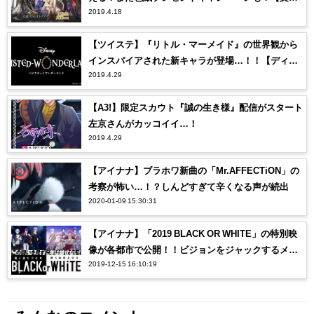
2019.4.18
ストレイドッグス】【夢王国と眠れる100人の王子
様】
【ツイステ】『リトル・マーメイド』の世界観から
インスパイアされた新キャラが登場…！！【ディズ
2019.4.29
ニー ツイステッドワンダーランド】
【A3!】限定スカウト『誠の生き様』配信がスタート
左京さんがカッコイイ…！
2019.4.29
【アイナナ】ブラホワ新曲の「Mr.AFFECTiON」の
考察が怖い…！？しんどすぎて辛くなる声が続出
2020-01-09 15:30:31
【アイナナ】「2019 BLACK OR WHITE」の特別映
像が各都市で公開！！ビジョンをジャックするメン
2019-12-15 16:10:19
バーに注目！