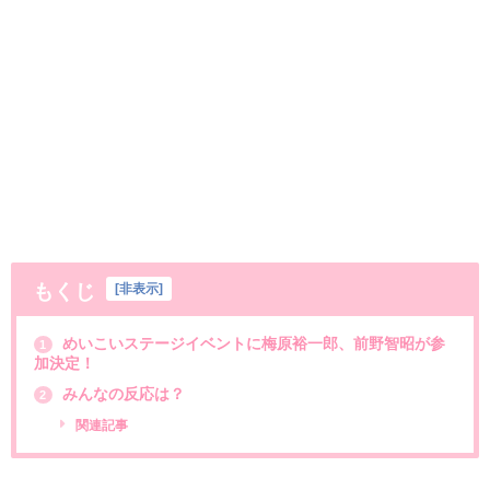
もくじ
[
非表示
]
めいこいステージイベントに梅原裕一郎、前野智昭が参
1
加決定！
みんなの反応は？
2
関連記事