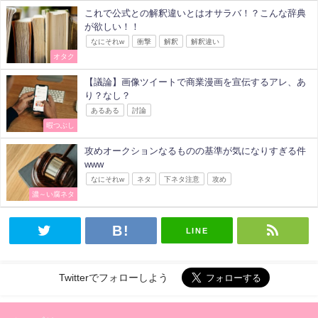
これで公式との解釈違いとはオサラバ！？こんな辞典
が欲しい！！
なにそれw
衝撃
解釈
解釈違い
オタク
【議論】画像ツイートで商業漫画を宣伝するアレ、あ
り？なし？
あるある
討論
暇つぶし
攻めオークションなるものの基準が気になりすぎる件
www
なにそれw
ネタ
下ネタ注意
攻め
濃～い腐ネタ
LINE
Twitterでフォローしよう