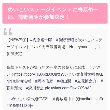
めいこいステージイベントに梅原裕一
郎、前野智昭が参加決定！
【NEWS①】
#梅原裕一郎
#前野智昭
がめいこいステ
ージイベント「ハイカラ浪漫劇場～Honeymoon～」に
参加決定！
豪華キャストが集う年の一度のお祭りにお越しくださ
い！
https://t.co/VHBXxqJ0Om
#めいこい
#浪川大輔
#KE
NN
#鳥海浩輔
#岡本信彦
#福山潤
#立花慎之介
#
蒼井翔太
#森川智之
pic.twitter.com/9twKYSoAJI
— めいこい公式@TVアニメ再放送中✨ (@meikoi_staff)
2019年4月30日