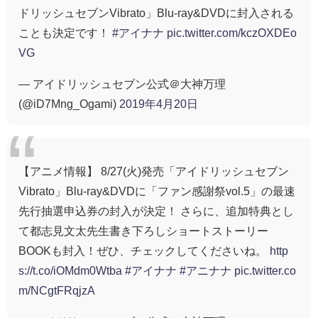
ドリッシュセブンVibrato」Blu-ray&DVDに封入される
ことも決定です！
#アイナナ
pic.twitter.com/kczOXDEo
VG
— アイドリッシュセブン公式＠大神万理
(@iD7Mng_Ogami)
2019年4月20日
【アニメ情報】 8/27(火)発売「アイドリッシュセブン
Vibrato」Blu-ray&DVDに「ファン感謝祭vol.5」の最速
先行抽選申込券の封入が決定！ さらに、追加特典とし
て都志見文太先生書き下ろしショートストーリー
BOOKも封入！ぜひ、チェックしてくださいね。
http
s://t.co/iOMdm0Wtba
#アイナナ
#アニナナ
pic.twitter.co
m/NCgtFRqjzA