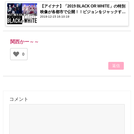
【アイナナ】「2019 BLACK OR WHITE」の特別
映像が各都市で公開！！ビジョンをジャックする
2019-12-15 16:10:19
メンバーに注目！
関西かー～～
0
返信
コメント