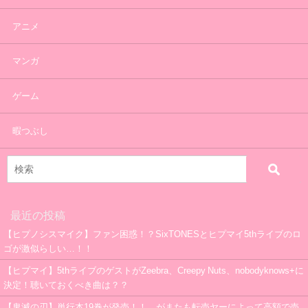
アニメ
マンガ
ゲーム
暇つぶし
最近の投稿
【ヒプノシスマイク】ファン困惑！？SixTONESとヒプマイ5thライブのロ
ゴが激似らしい…！！
【ヒプマイ】5thライブのゲストがZeebra、Creepy Nuts、nobodyknows+に
決定！聴いておくべき曲は？？
【鬼滅の刃】単行本19巻が発売！！…がまたも転売ヤーによって高額で売