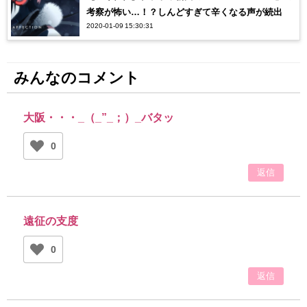
考察が怖い…！？しんどすぎて辛くなる声が続出
2020-01-09 15:30:31
みんなのコメント
大阪・・・_（_”_；）_バタッ
0
返信
遠征の支度
0
返信