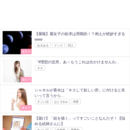
【腐報】腐女子の欲求は周期的！？例えが絶妙すぎる
www
あるある
グッズ
同人
腐女子
「#理想の近所」あ～もうこれは出かけませんわ...
ネタ
腐女子
シャネルが香水は「キスして欲しい所」に付けると良
いって言うから…
すごい話
なにそれw
考察
腐女子
【届け】「絵を描く」ってすごいことなんだぞ！【悩
める絵師さんに】
すごい話
二次創作
商業BL