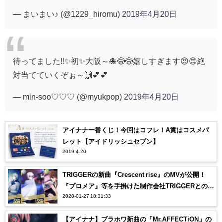
— まいまい♪ (@1229_hiromu)
2019年4月20日
待ってました‼✨初✨大阪～🐙😂😂嬉しすぎます😍😍絶
対当てていくぞぉ～🙌💕💕
— min-soo♡♡♡ (@myukpop)
2019年4月20日
アイナナ一番くじ！今回はコフレ！A賞はコスメパ
レット【アイドリッシュセブン】
2019.4.20
TRIGGERの新曲『Crescent rise』のMVが公開！
『プロメア』等を手掛けた制作会社TRIGGERとのコ
2020-01-27 18:31:33
ラボにオタク感涙…【アイナナ】
【アイナナ】ブラホワ新曲の「Mr.AFFECTiON」の