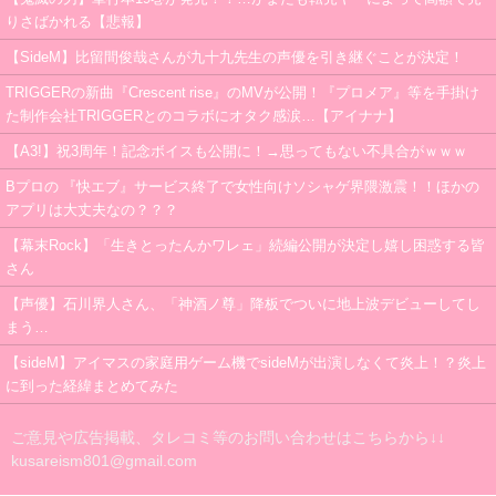
りさばかれる【悲報】
【SideM】比留間俊哉さんが九十九先生の声優を引き継ぐことが決定！
TRIGGERの新曲『Crescent rise』のMVが公開！『プロメア』等を手掛け
た制作会社TRIGGERとのコラボにオタク感涙…【アイナナ】
【A3!】祝3周年！記念ボイスも公開に！→思ってもない不具合がｗｗｗ
Bプロの 『快エブ』サービス終了で女性向けソシャゲ界隈激震！！ほかの
アプリは大丈夫なの？？？
【幕末Rock】「生きとったんかワレェ」続編公開が決定し嬉し困惑する皆
さん
【声優】石川界人さん、「神酒ノ尊」降板でついに地上波デビューしてし
まう…
【sideM】アイマスの家庭用ゲーム機でsideMが出演しなくて炎上！？炎上
に到った経緯まとめてみた
ご意見や広告掲載、タレコミ等のお問い合わせはこちらから↓↓
kusareism801@gmail.com