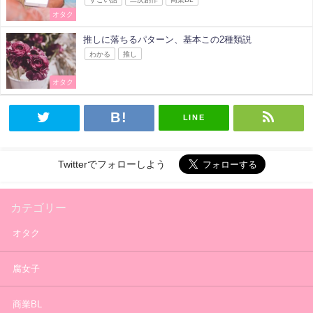
オタク
推しに落ちるパターン、基本この2種類説
わかる
推し
オタク
LINE
Twitterでフォローしよう
カテゴリー
オタク
腐女子
商業BL