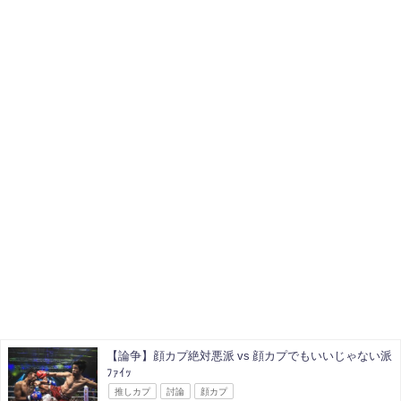
【論争】顔カプ絶対悪派 vs 顔カプでもいいじゃない派
ﾌｧｲｯ
推しカプ
討論
顔カプ