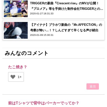
TRIGGERの新曲『Crescent rise』のMVが公開！
『プロメア』等を手掛けた制作会社TRIGGERとのコ
2020-01-27 18:31:33
ラボにオタク感涙…【アイナナ】
【アイナナ】ブラホワ新曲の「Mr.AFFECTiON」の
考察が怖い…！？しんどすぎて辛くなる声が続出
2020-01-09 15:30:31
みんなのコメント
たこ焼き？
1+
返信
前はTシャツで背中はパーカーでってか？