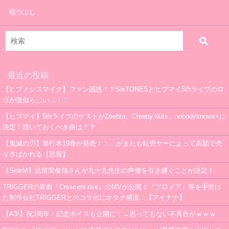
暇つぶし
最近の投稿
【ヒプノシスマイク】ファン困惑！？SixTONESとヒプマイ5thライブのロ
ゴが激似らしい…！！
【ヒプマイ】5thライブのゲストがZeebra、Creepy Nuts、nobodyknows+に
決定！聴いておくべき曲は？？
【鬼滅の刃】単行本19巻が発売！！…がまたも転売ヤーによって高額で売
りさばかれる【悲報】
【SideM】比留間俊哉さんが九十九先生の声優を引き継ぐことが決定！
TRIGGERの新曲『Crescent rise』のMVが公開！『プロメア』等を手掛け
た制作会社TRIGGERとのコラボにオタク感涙…【アイナナ】
【A3!】祝3周年！記念ボイスも公開に！→思ってもない不具合がｗｗｗ