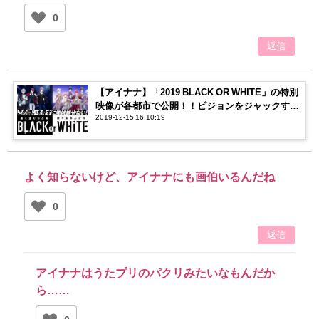
0
返信
【アイナナ】「2019 BLACK OR WHITE」の特別
映像が各都市で公開！！ビジョンをジャックする
2019-12-15 16:10:19
メンバーに注目！
よく知らないけど、アイナナにも画伯いるんだね
0
返信
アイナナはうたプリのパクリみたいなもんだか
ら……