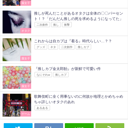
腐女子
推しが死んだことがあるオタクは全体の〇〇パーセン
ト！？「だんだん推しの死を求めるようになってた」
二次創作
推し
衝撃
オタク
これからは自カプは『着る』時代らしい…？？
グッズ
ネタ
二次創作
推しカプ
腐女子
『推しカプ金太郎飴』が新鮮で可愛い件
なにそれw
推しカプ
腐女子
歌舞伎町に全く用事ないのに何故か地理とかめちゃめ
ちゃ詳しいオタクのあれ
あるある
ゲーム