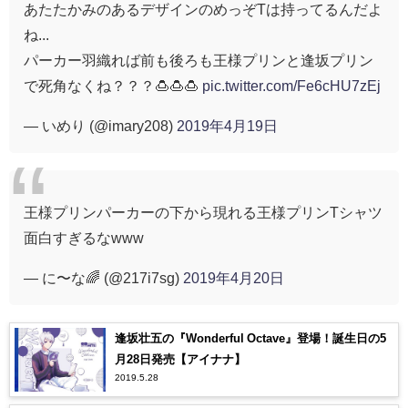
あたたかみのあるデザインのめっぞTは持ってるんだよ
ね...
パーカー羽織れば前も後ろも王様プリンと逢坂プリン
で死角なくね？？？🍮🍮🍮
pic.twitter.com/Fe6cHU7zEj
— いめり (@imary208)
2019年4月19日
王様プリンパーカーの下から現れる王様プリンTシャツ
面白すぎるなwww
— に〜な🌈 (@217i7sg)
2019年4月20日
逢坂壮五の『Wonderful Octave』登場！誕生日の5
月28日発売【アイナナ】
2019.5.28