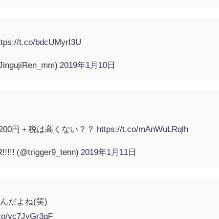
ttps://t.co/bdcUMyrI3U
ngujiRen_mm)
2019年1月10日
200円＋税は高くない？？
https://t.co/mAnWuLRqlh
!!!! (@trigger9_tenn)
2019年1月11日
んだよね(笑)
t.co/yc7JyGr3qF