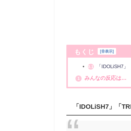
もくじ
[
非表示
]
「IDOLiSH7
0.1
みんなの反応は…
1
「IDOLiSH7」「