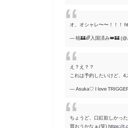
オ、オシャレ〜〜！！！
h
— 暁🏰🌈入国済み👑🏰 (@Ji
え？え？？
これは予約したいけど、4,
— Asuka♡ I love TRIGGER!
ちょうど、口紅欲しかった
買おうかなぁ(笑)
https://