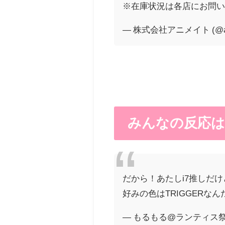
※在庫状況は各店にお問
— 株式会社アニメイト (@ani
みんなの反応は
だから！あたしi7推しだけ
好みの色はTRIGGERな
— もるもる@ランティス祭 (@