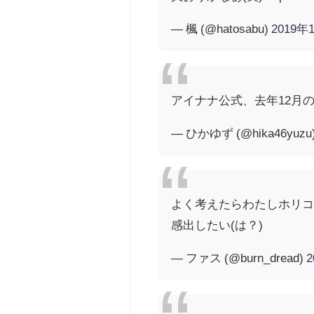
— 楓 (@hatosabu)
2019年
アイナナ公式、去年12月
— ひかゆず (@hika46yuzu
よく考えたらわたしホリコレ
感出したい(は？)
— ファス (@burn_dread)