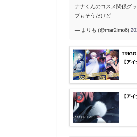
ナナくんのコスメ関係グッ
プもそうだけど
— まりも (@mar2imo6)
2
TRIG
【アイ
【アイ