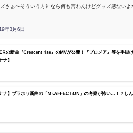
ズさぁ〜そういう方針なら何も言わんけどグッズ感ないよな
019年3月6日
GERの新曲『Crescent rise』のMVが公開！『プロメア』等を
ナナ】
ナナ】ブラホワ新曲の「Mr.AFFECTiON」の考察が怖い…！？