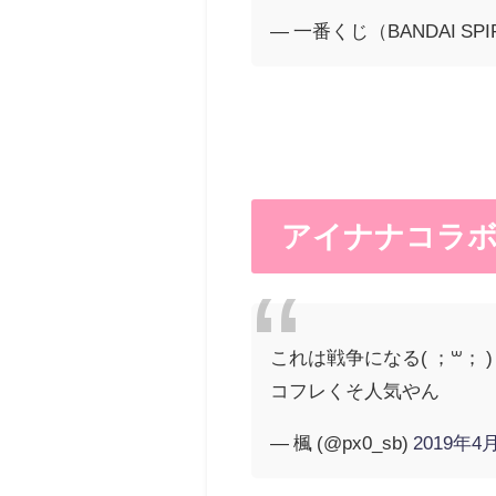
— 一番くじ（BANDAI SPIRI
アイナナコラボ
これは戦争になる( ；꒳​； )
コフレくそ人気やん
— 楓 (@px0_sb)
2019年4