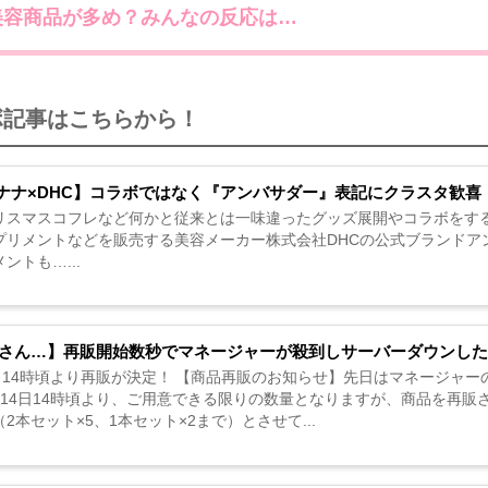
美容商品が多め？みんなの反応は…
ボ記事はこちらから！
ナナ×DHC】コラボではなく『アンバサダー』表記にクラスタ歓喜
リスマスコフレなど何かと従来とは一味違ったグッズ展開やコラボをする
プリメントなどを販売する美容メーカー株式会社DHCの公式ブランドア
ントも…...
Cさん…】再販開始数秒でマネージャーが殺到しサーバーダウンした
4日14時頃より再販が決定！ 【商品再販のお知らせ】先日はマネージャ
月14日14時頃より、ご用意できる限りの数量となりますが、商品を再販
2本セット×5、1本セット×2まで）とさせて...