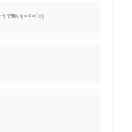
い( ˃ ⌑ ˂ഃ )