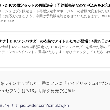
ナ×DHCの限定セットの再販決定！予約販売制なので申込みをお忘
リッシュセブン限定セット再販決定💐マネージャーの皆様大変お待たせいたし
にお応えできるよう、今回は予約販売制とさせていただきます。 #DHC #アイナナ
M10:00h...
ナナ】DHCアンバサダーの衣装でアイドルたちが登場！4月25日
情報】4/25～5/2の期間限定で、DHC様のアンバサダーを務めた際の『36
ディション&イベントに登場いたします！ぜひチェックしてくださいね。 君の素顔
..
けをラインナップした一番コフレに『アイドリッシュセブン』が
ュセブン】は7/13より順次発売予定🎀✨
#アイナナ
pic.twitter.com/izmufZwjkn