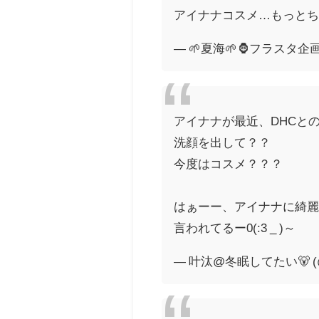
アイナナコスメ…もっとち
— 🌱夏海🌱🦍フラスタ企画
アイナナが最近、DHCと
洗顔を出して？？
今度はコスメ？？？
はぁーー、アイナナに綺
言われてるー0(:3 _ )～
— 叶汰@冬眠してたい🐻 (@k