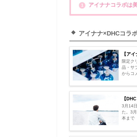
アイナナコラボは
1
アイナナ×DHCコラ
【アイ
限定ク
品・サ
からコメ
【DH
3月1
た。3
本まで（