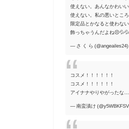
使えない。あんなかわい
使えない。私の悪いとこ
限定品とかなると使わな
飾っちゃうんだよね😣💦
— さ く ら (@angeailes24
コスメ！！！！！！
コスメ！！！！！！
アイナナやりやがったな
— 南蛮漬け (@y5WBKFSVt