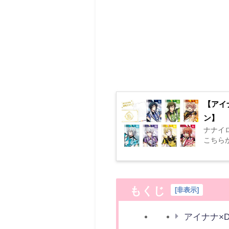
【アイナ
ン】
ナナイロ
こちらから
もくじ
[
非表示
]
アイナナ×