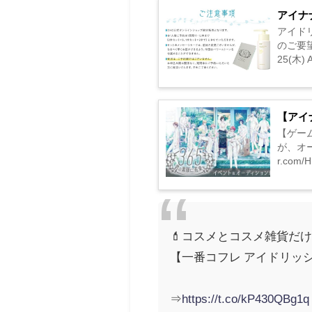
アイナ
アイド
のご要望
25(木) A
【アイ
【ゲーム
が、オー
r.com/H.
💄コスメとコスメ雑貨だ
【一番コフレ アイドリッシ
⇒
https://t.co/kP430QBg1q