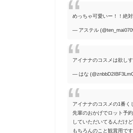
めっちゃ可愛いー！！絶対、引
— アステル (@ten_mai070
アイナナのコスメは欲しす
— はな (@znbbD2IBF3Lm
アイナナのコスメの1番く
先輩のおかげでロット予
していただいてるんだけ
もちろんのこと観賞用で