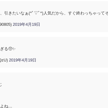
きたいなぁ(*ﾟ▽ﾟ*)人気だから、すぐ終わっちゃってそうで怖
90805)
2019年4月19日
ぎる🥺✨
QzU)
2019年4月19日
じ
約
ど
すよね…