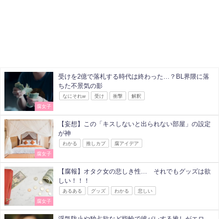
受けを2億で落札する時代は終わった…？BL界隈に落
ちた不景気の影
なにそれw
受け
衝撃
解釈
腐女子
【妄想】この「キスしないと出られない部屋」の設定
が神
わかる
推しカプ
腐アイデア
腐女子
【腐報】オタク女の悲しき性… それでもグッズは欲
しい！！！
あるある
グッズ
わかる
悲しい
腐女子
浮気防止や独占欲など指輪で彼バレする推しがエロ