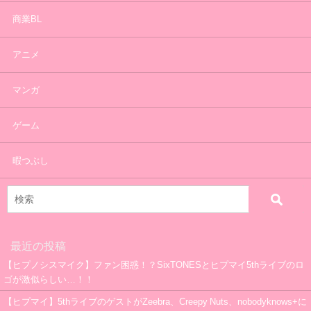
商業BL
アニメ
マンガ
ゲーム
暇つぶし
最近の投稿
【ヒプノシスマイク】ファン困惑！？SixTONESとヒプマイ5thライブのロ
ゴが激似らしい…！！
【ヒプマイ】5thライブのゲストがZeebra、Creepy Nuts、nobodyknows+に