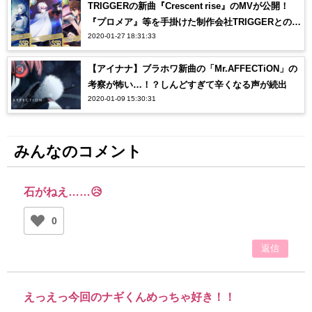
TRIGGERの新曲『Crescent rise』のMVが公開！
『プロメア』等を手掛けた制作会社TRIGGERとのコ
2020-01-27 18:31:33
ラボにオタク感涙…【アイナナ】
【アイナナ】ブラホワ新曲の「Mr.AFFECTiON」の
考察が怖い…！？しんどすぎて辛くなる声が続出
2020-01-09 15:30:31
みんなのコメント
石がねえ……😥
0
返信
えっえっ今回のナギくんめっちゃ好き！！