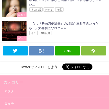
い…
すごい話
わかる
考察
腐女子
「もし『映画刀剣乱舞』の監督が三谷幸喜だった
ら...」大喜利にワロタｗｗ
ネタ
刀剣乱舞
ゲーム
LINE
Twitterでフォローしよう
カテゴリー
オタク
腐女子