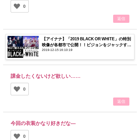
0
返信
【アイナナ】「2019 BLACK OR WHITE」の特別
映像が各都市で公開！！ビジョンをジャックする
2019-12-15 16:10:19
メンバーに注目！
課金したくないけど欲しい……
0
返信
今回の衣装かなり好きだな―
0