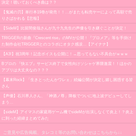
決定！聴いておくべき曲は？？
【鬼滅の刃】単行本19巻が発売！！…がまたも転売ヤーによって高額で売
りさばかれる【悲報】
【SideM】比留間俊哉さんが九十九先生の声優を引き継ぐことが決定！
TRIGGERの新曲『Crescent rise』のMVが公開！『プロメア』等を手掛け
た制作会社TRIGGERとのコラボにオタク感涙…【アイナナ】
【A3!】祝3周年！記念ボイスも公開に！→思ってもない不具合がｗｗｗ
Bプロの 『快エブ』サービス終了で女性向けソシャゲ界隈激震！！ほかの
アプリは大丈夫なの？？？
【幕末Rock】「生きとったんかワレェ」続編公開が決定し嬉し困惑する皆
さん
【声優】石川界人さん、「神酒ノ尊」降板でついに地上波デビューしてし
まう…
【sideM】アイマスの家庭用ゲーム機でsideMが出演しなくて炎上！？炎上
に到った経緯まとめてみた
ご意見や広告掲載、タレコミ等のお問い合わせはこちらから↓↓