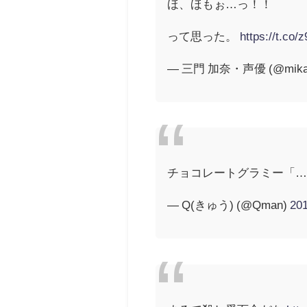
ほ、ほもぉ…っ！！
って思った。
https://t.co/
— 三門 加奈・声優 (@mikad
チョコレートグラミー「
— Q(きゅう) (@Qman)
20