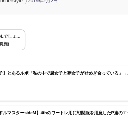
erstyle_)
2019年2月2日
BLでしょ…
真顔)
子】とあるルポ「私の中で腐女子と夢女子がせめぎ合っている」→文
ドルマスターsideM】4thのワートレ用に戦闘服を用意したP達の