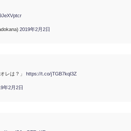
z9JeXVptcr
okana)
2019年2月2日
…オレは？」
https://t.co/jTGB7kql3Z
19年2月2日