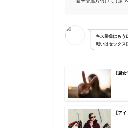
— 週末部屋片付けて (@_wond
キス勝負はもう
戦いはセックス(
【腐女
【アイ