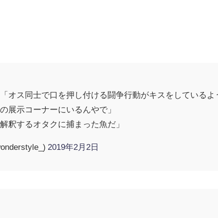
ん「オス同士で口を押し付ける闘争行動がキスをしているよ
トの展示コーナーにいるんやで」
と解釈するオタクに捕まった魚だ」
erstyle_)
2019年2月2日