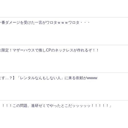
一番ダメージを受けた一言がワロタｗｗｗワロタ・・・
ス限定！マザーハウスで推しCPのネックレスが作れるぞ！！
ます…？】「レンタルなんもしない人」に来る依頼がwwww
！！！！この問題、進研ゼミでやったとこだッッッッッ！！！！！」