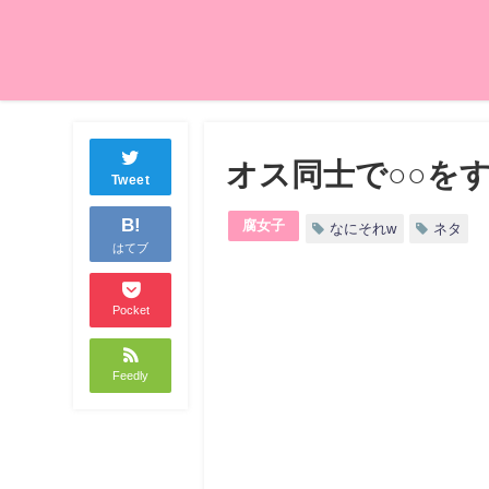
オス同士で○○を
Tweet
B!
腐女子
なにそれw
ネタ
はてブ
Pocket
Feedly