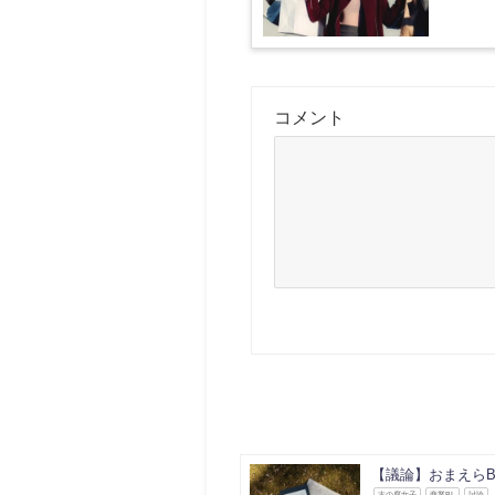
コメント
【議論】おまえら
古の腐女子
商業BL
討論