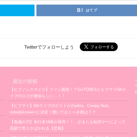
はてブ
Twitterでフォローしよう
最近の投稿
【ヒプノシスマイク】ファン困惑！？SixTONESとヒプマイ5thラ
イブのロゴが激似らしい…！！
【ヒプマイ】5thライブのゲストがZeebra、Creepy Nuts、
nobodyknows+に決定！聴いておくべき曲は？？
【鬼滅の刃】単行本19巻が発売！！…がまたも転売ヤーによって
高額で売りさばかれる【悲報】