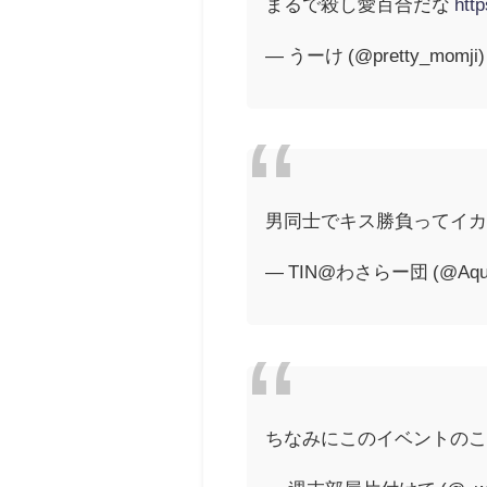
まるで殺し愛百合だな
htt
— うーけ (@pretty_momji
男同士でキス勝負ってイ
— TIN@わさらー団 (@Aquar
ちなみにこのイベントの