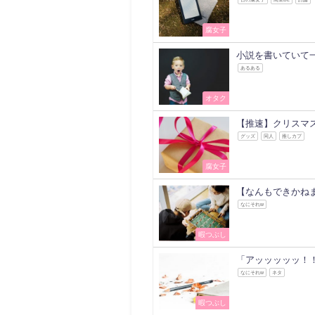
腐女子
小説を書いていて
あるある
オタク
【推速】クリスマ
グッズ
同人
推しカプ
腐女子
【なんもできかね
なにそれw
暇つぶし
「アッッッッッ！
なにそれw
ネタ
暇つぶし