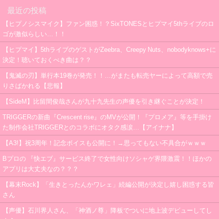
最近の投稿
【ヒプノシスマイク】ファン困惑！？SixTONESとヒプマイ5thライブのロ
ゴが激似らしい…！！
【ヒプマイ】5thライブのゲストがZeebra、Creepy Nuts、nobodyknows+に
決定！聴いておくべき曲は？？
【鬼滅の刃】単行本19巻が発売！！…がまたも転売ヤーによって高額で売
りさばかれる【悲報】
【SideM】比留間俊哉さんが九十九先生の声優を引き継ぐことが決定！
TRIGGERの新曲『Crescent rise』のMVが公開！『プロメア』等を手掛け
た制作会社TRIGGERとのコラボにオタク感涙…【アイナナ】
【A3!】祝3周年！記念ボイスも公開に！→思ってもない不具合がｗｗｗ
Bプロの 『快エブ』サービス終了で女性向けソシャゲ界隈激震！！ほかの
アプリは大丈夫なの？？？
【幕末Rock】「生きとったんかワレェ」続編公開が決定し嬉し困惑する皆
さん
【声優】石川界人さん、「神酒ノ尊」降板でついに地上波デビューしてし