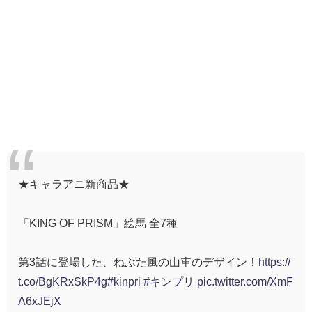
★キャラアニ新商品★
「KING OF PRISM」絵馬 全7種
第3話に登場した、ねぶた風の山車のデザイン！
https://
t.co/BgKRxSkP4g
#kinpri
#キンプリ
pic.twitter.com/XmF
A6xJEjX