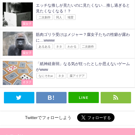
エッチな推しが見たいのに見たくない…推し過ぎると
見たくなくなる！？
二次創作
同人
地雷
腐女子
筋肉ゴリラ受けはメジャー？腐女子たちの性癖が露わ
に…wwww
あるある
ネタ
わかる
二次創作
腐女子
「紙神経衰弱」なる気が狂ったとしか思えないゲーム
がwww
なにそれw
ネタ
腐アイデア
オタク
LINE
Twitterでフォローしよう