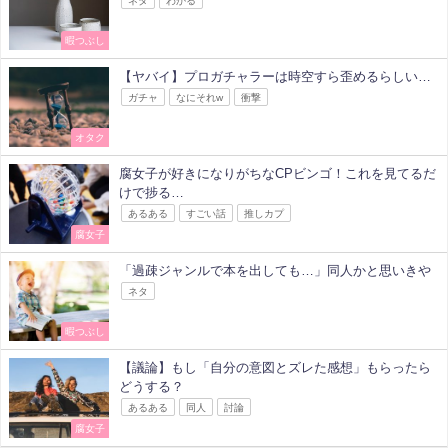
暇つぶし
【ヤバイ】プロガチャラーは時空すら歪めるらしい…
ガチャ
なにそれw
衝撃
オタク
腐女子が好きになりがちなCPビンゴ！これを見てるだ
けで捗る…
あるある
すごい話
推しカプ
腐女子
「過疎ジャンルで本を出しても…」同人かと思いきや
ネタ
暇つぶし
【議論】もし「自分の意図とズレた感想」もらったら
どうする？
あるある
同人
討論
腐女子