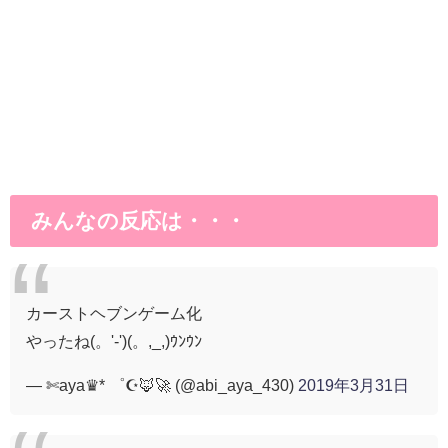
みんなの反応は・・・
カーストヘブンゲーム化
やったね(。'-')(。,_,)ｳﾝｳﾝ
— ✄aya♛* ゜☪️🦊🚀 (@abi_aya_430)
2019年3月31日