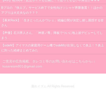
【A3!】祝3周年！記念ボイスも公開に！→思ってもない不具合がｗｗｗ
Bプロの 『快エブ』サービス終了で女性向けソシャゲ界隈激震！！ほかの
アプリは大丈夫なの？？？
【幕末Rock】「生きとったんかワレェ」続編公開が決定し嬉し困惑する皆
さん
【声優】石川界人さん、「神酒ノ尊」降板でついに地上波デビューしてし
まう…
【sideM】アイマスの家庭用ゲーム機でsideMが出演しなくて炎上！？炎上
に到った経緯まとめてみた
ご意見や広告掲載、タレコミ等のお問い合わせはこちらから↓↓
kusareism801@gmail.com
腐れイズム All Rights Reserved.