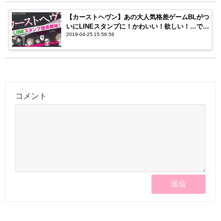
【カーストヘヴン】あの大人気格差ゲームBLがつ
いにLINEスタンプに！かわいい！欲しい！…でも
2019-04-25 15:56:56
誰に送れば…？
コメント