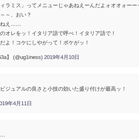
ティラミス」ってメニューじゃあねえーんだよォオオォーー
～～～、おい？
かねえ……
このオレをッ！イタリア語で呼べ！イタリア語で！
んだよ！コケにしやがって！ボケがッ！
a】 (@ug1iness)
2019年4月10日
、ビジュアルの良さと小技の効いた盛り付けが最高ッ！
2019年4月11日
か…