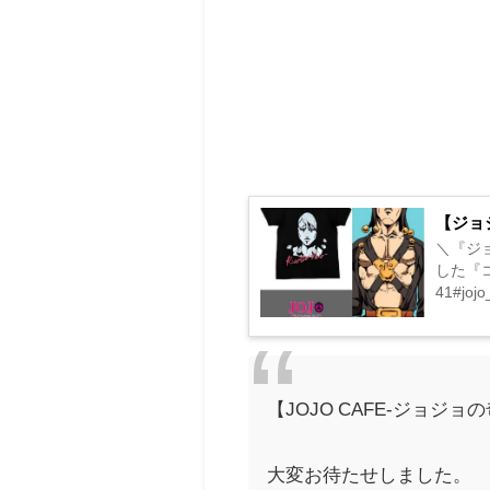
【ジョ
＼『ジ
した『コ
41#jojo
【JOJO CAFE-ジョジョの奇
大変お待たせしました。