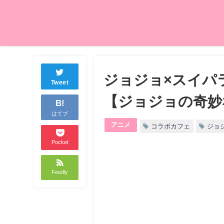
ジョジョ×スイパ
Tweet
【ジョジョの奇妙
B!
はてブ
アニメ
コラボカフェ
ジョ
Pocket
Feedly