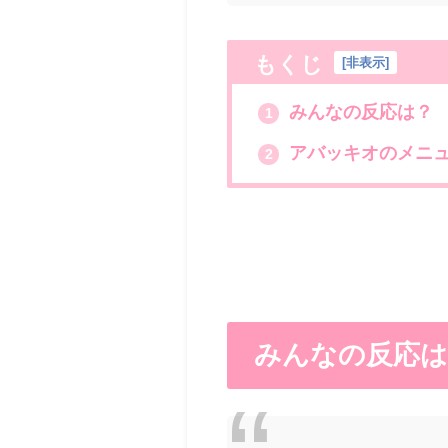
もくじ
[
非表示
]
みんなの反応は？
1
アバッキオのメニ
2
みんなの反応は