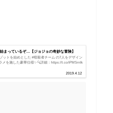
は始まっているぞ…【ジョジョの奇妙な冒険】
ットを始めとした #暗殺者チーム の7人をデザイン
華仕様✨🔍詳細：https://t.co/iPMSrnlk
2019.4.12