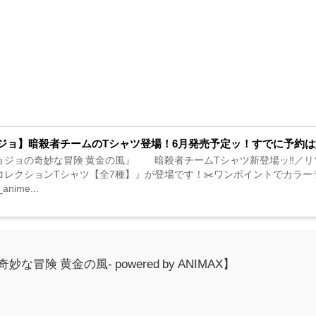
ジョ】暗殺者チームのTシャツ登場！6月発売予定ッ！すでに予約
ョジョの奇妙な冒険 黄金の風』 暗殺者チームTシャツ新登場ッ‼️／リゾ
レクションTシャツ【全7種】』が登場です！✂️ワンポイントでカラーラメを施した豪
_anime...
妙な冒険 黄金の風- powered by ANIMAX】