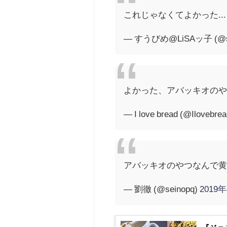
これじゃなくてよかった..
— すうびめ@LiSAッ子 (@su
よかった、アバッキオの
— I love bread (@Ilovebre
アバッキオのやつなんで黄
— 劉徹 (@seinopq)
2019