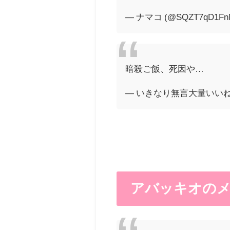
— ナマコ (@SQZT7qD1Fn
暗殺ご飯、死因や…
— いきなり無言大量いいねする
アバッキオの