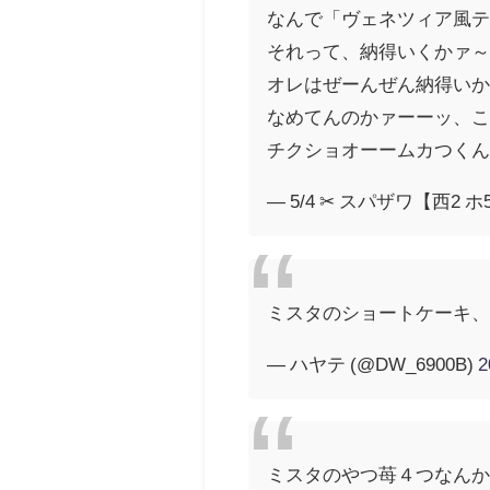
なんで「ヴェネツィア風
それって、納得いくかァ
オレはぜーんぜん納得い
なめてんのかァーーッ、
チクショオーームカつく
— 5/4 ✂︎ スパザワ【西2 ホ53
ミスタのショートケーキ
— ハヤテ (@DW_6900B)
ミスタのやつ苺４つなん