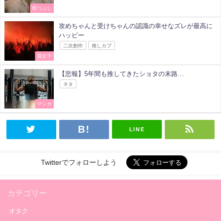
暇つぶし
攻めちゃんと受けちゃんの認識の幸せなズレが最高に
ハッピー
二次創作
推しカプ
腐女子
【悲報】5年間も推してきたショタの末路…
ネタ
マンガ
LINE
Twitterでフォローしよう
カテゴリー
オタク