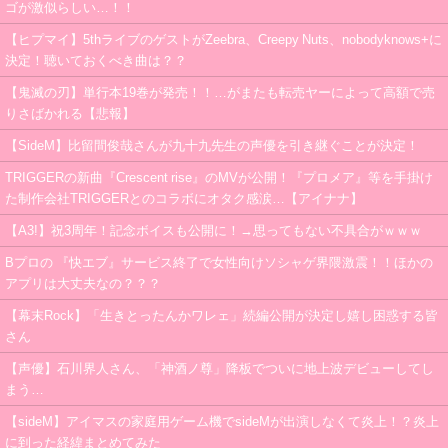
ゴが激似らしい…！！
【ヒプマイ】5thライブのゲストがZeebra、Creepy Nuts、nobodyknows+に
決定！聴いておくべき曲は？？
【鬼滅の刃】単行本19巻が発売！！…がまたも転売ヤーによって高額で売
りさばかれる【悲報】
【SideM】比留間俊哉さんが九十九先生の声優を引き継ぐことが決定！
TRIGGERの新曲『Crescent rise』のMVが公開！『プロメア』等を手掛け
た制作会社TRIGGERとのコラボにオタク感涙…【アイナナ】
【A3!】祝3周年！記念ボイスも公開に！→思ってもない不具合がｗｗｗ
Bプロの 『快エブ』サービス終了で女性向けソシャゲ界隈激震！！ほかの
アプリは大丈夫なの？？？
【幕末Rock】「生きとったんかワレェ」続編公開が決定し嬉し困惑する皆
さん
【声優】石川界人さん、「神酒ノ尊」降板でついに地上波デビューしてし
まう…
【sideM】アイマスの家庭用ゲーム機でsideMが出演しなくて炎上！？炎上
に到った経緯まとめてみた