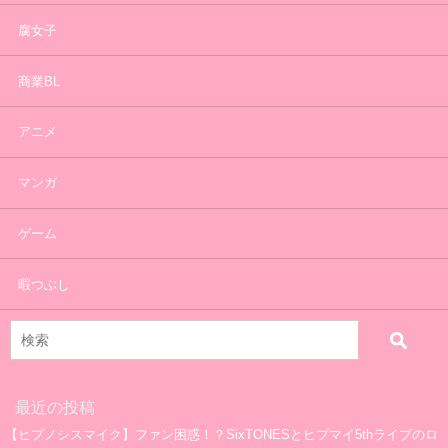
腐女子
商業BL
アニメ
マンガ
ゲーム
暇つぶし
最近の投稿
【ヒプノシスマイク】ファン困惑！？SixTONESとヒプマイ5thライブのロ