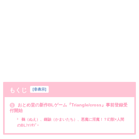
もくじ
[
非表示
]
おとめ堂の新作BLゲーム『Triangle/cross』事前登録受
1
付開始
鵺（ぬえ）、鎌鼬（かまいたち）、悪魔に淫魔！？幻獣×人間
のBLﾌｧﾝﾀｼﾞｰ