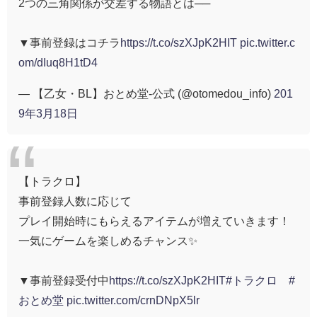
2つの三角関係が交差する物語とは──
▼事前登録はコチラ
https://t.co/szXJpK2HIT
pic.twitter.c
om/dIuq8H1tD4
— 【乙女・BL】おとめ堂-公式 (@otomedou_info)
201
9年3月18日
【トラクロ】
事前登録人数に応じて
プレイ開始時にもらえるアイテムが増えていきます！
一気にゲームを楽しめるチャンス✨
▼事前登録受付中
https://t.co/szXJpK2HIT
#トラクロ
#
おとめ堂
pic.twitter.com/crnDNpX5lr