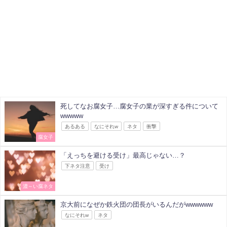
死してなお腐女子…腐女子の業が深すぎる件について
wwwww
あるある
なにそれw
ネタ
衝撃
腐女子
「えっちを避ける受け」最高じゃない…？
下ネタ注意
受け
濃～い腐ネタ
京大前になぜか鉄火団の団長がいるんだがwwwwww
なにそれw
ネタ