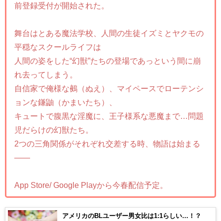
前登録受付が開始された。
舞台はとある魔法学校、人間の生徒イズミとヤクモの
平穏なスクールライフは
人間の姿をした“幻獣”たちの登場であっという間に崩
れ去ってしまう。
自信家で俺様な鵺（ぬえ）、マイペースでローテンシ
ョンな鎌鼬（かまいたち）、
キュートで腹黒な淫魔に、王子様系な悪魔まで…問題
児だらけの幻獣たち。
2つの三角関係がそれぞれ交差する時、物語は始まる
――
App Store/ Google Playから今春配信予定。
アメリカのBLユーザー男女比は1:1らしい…！？