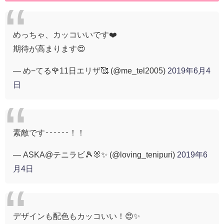
めっちゃ、カッコいいです❤️
期待が高まります😍
— め−てる🌹11日エリザ🥰 (@me_tel2005)
2019年6月4
日
素敵です･･････！！
— ASKA@テニラビ🎾🐰✨ (@loving_tenipuri)
2019年6
月4日
デザインも配色もカッコいい！😍✨