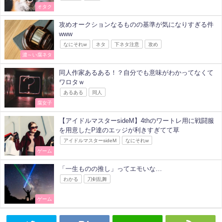
オタク
攻めオークションなるものの基準が気になりすぎる件
www
なにそれw
ネタ
下ネタ注意
攻め
濃～い腐ネタ
同人作家あるある！？自分でも意味がわかってなくて
ワロタｗ
あるある
同人
腐女子
【アイドルマスターsideM】4thのワートレ用に戦闘服
を用意したP達のエッジが利きすぎてて草
アイドルマスターsideM
なにそれw
ゲーム
「一生ものの推し」ってエモいな…
わかる
刀剣乱舞
ゲーム