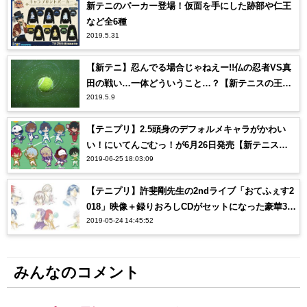
新テニのパーカー登場！仮面を手にした跡部や仁王
など全6種
2019.5.31
【新テニ】忍んでる場合じゃねえー!!仏の忍者VS真
田の戦い…一体どういうこと…？【新テニスの王子
2019.5.9
様】
【テニプリ】2.5頭身のデフォルメキャラがかわい
い！にいてんごむっ！が6月26日発売【新テニスの
2019-06-25 18:03:09
王子様】
【テニプリ】許斐剛先生の2ndライブ「おてふぇす2
018」映像＋録りおろしCDがセットになった豪華3枚
2019-05-24 14:45:52
組仕様で発売決定！
みんなのコメント