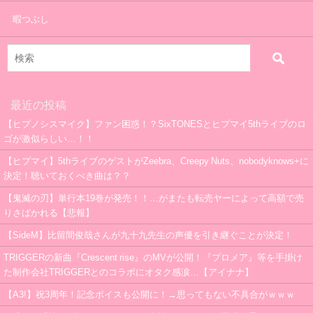
暇つぶし
最近の投稿
【ヒプノシスマイク】ファン困惑！？SixTONESとヒプマイ5thライブのロ
ゴが激似らしい…！！
【ヒプマイ】5thライブのゲストがZeebra、Creepy Nuts、nobodyknows+に
決定！聴いておくべき曲は？？
【鬼滅の刃】単行本19巻が発売！！…がまたも転売ヤーによって高額で売
りさばかれる【悲報】
【SideM】比留間俊哉さんが九十九先生の声優を引き継ぐことが決定！
TRIGGERの新曲『Crescent rise』のMVが公開！『プロメア』等を手掛け
た制作会社TRIGGERとのコラボにオタク感涙…【アイナナ】
【A3!】祝3周年！記念ボイスも公開に！→思ってもない不具合がｗｗｗ