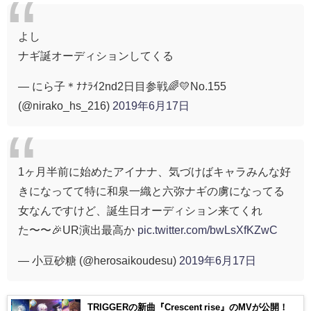
よし
ナギ誕オーディションしてくる
— にら子＊ﾅﾅﾗｲ2nd2日目参戦🌈💛No.155
(@nirako_hs_216)
2019年6月17日
1ヶ月半前に始めたアイナナ、気づけばキャラみんな好
きになってて特に和泉一織と六弥ナギの虜になってる
女なんですけど、誕生日オーディション来てくれ
た〜〜🎉UR演出最高か
pic.twitter.com/bwLsXfKZwC
— 小豆砂糖 (@herosaikoudesu)
2019年6月17日
TRIGGERの新曲『Crescent rise』のMVが公開！