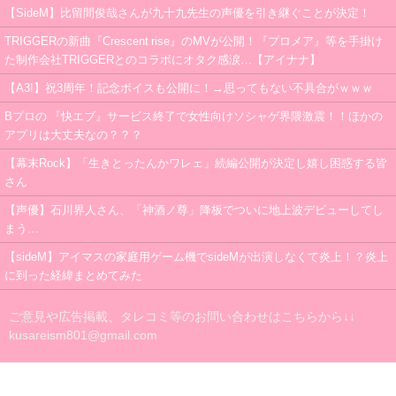
【SideM】比留間俊哉さんが九十九先生の声優を引き継ぐことが決定！
TRIGGERの新曲『Crescent rise』のMVが公開！『プロメア』等を手掛け
た制作会社TRIGGERとのコラボにオタク感涙…【アイナナ】
【A3!】祝3周年！記念ボイスも公開に！→思ってもない不具合がｗｗｗ
Bプロの 『快エブ』サービス終了で女性向けソシャゲ界隈激震！！ほかの
アプリは大丈夫なの？？？
【幕末Rock】「生きとったんかワレェ」続編公開が決定し嬉し困惑する皆
さん
【声優】石川界人さん、「神酒ノ尊」降板でついに地上波デビューしてし
まう…
【sideM】アイマスの家庭用ゲーム機でsideMが出演しなくて炎上！？炎上
に到った経緯まとめてみた
ご意見や広告掲載、タレコミ等のお問い合わせはこちらから↓↓
kusareism801@gmail.com