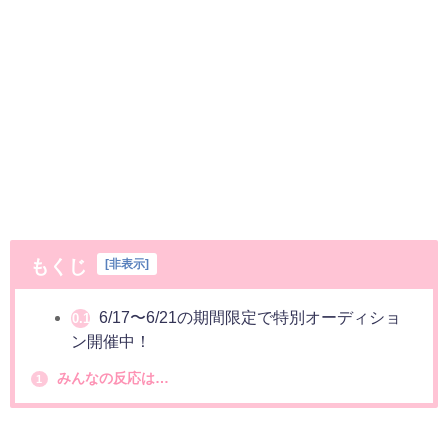
もくじ
[
非表示
]
6/17〜6/21の期間限定で特別オーディショ
0.1
ン開催中！
みんなの反応は…
1