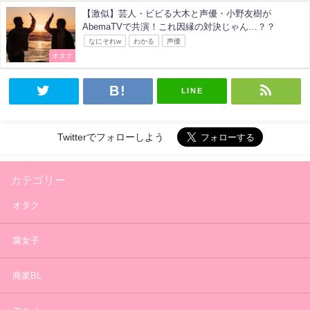
【激似】芸人・ビビる大木と声優・小野友樹が
AbemaTVで共演！これ因縁の対決じゃん…？？
なにそれw
わかる
声優
オタク
LINE
Twitterでフォローしよう
カテゴリー
オタク
腐女子
商業BL