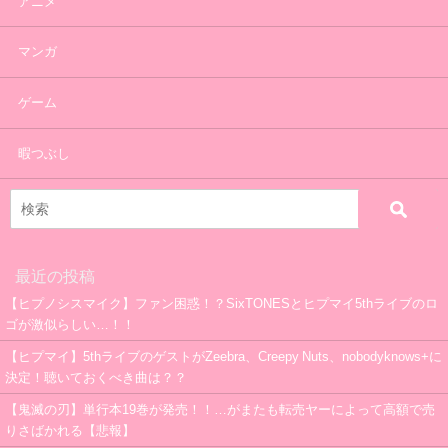
アニメ
マンガ
ゲーム
暇つぶし
最近の投稿
【ヒプノシスマイク】ファン困惑！？SixTONESとヒプマイ5thライブのロ
ゴが激似らしい…！！
【ヒプマイ】5thライブのゲストがZeebra、Creepy Nuts、nobodyknows+に
決定！聴いておくべき曲は？？
【鬼滅の刃】単行本19巻が発売！！…がまたも転売ヤーによって高額で売
りさばかれる【悲報】