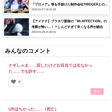
『プロメア』等を手掛けた制作会社TRIGGERとのコ
2020-01-27 18:31:33
ラボにオタク感涙…【アイナナ】
【アイナナ】ブラホワ新曲の「Mr.AFFECTiON」の
考察が怖い…！？しんどすぎて辛くなる声が続出
2020-01-09 15:30:31
みんなのコメント
ナギしゃま……回したけどお目当ては出なかっ
た……でも許す……
0
返信
URほちかった……（死亡）