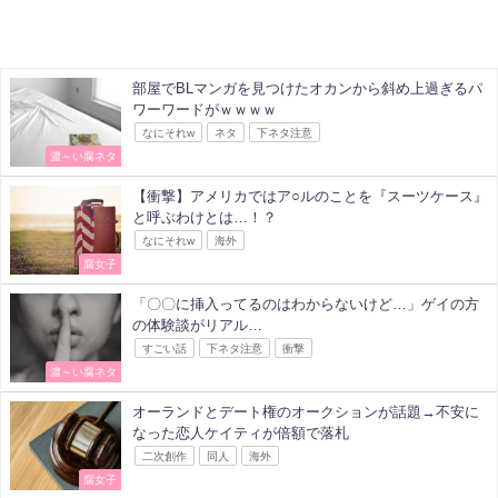
部屋でBLマンガを見つけたオカンから斜め上過ぎるパ
ワーワードがｗｗｗｗ
なにそれw
ネタ
下ネタ注意
濃～い腐ネタ
【衝撃】アメリカではア○ルのことを『スーツケース』
と呼ぶわけとは…！？
なにそれw
海外
腐女子
「〇〇に挿入ってるのはわからないけど…」ゲイの方
の体験談がリアル…
すごい話
下ネタ注意
衝撃
濃～い腐ネタ
オーランドとデート権のオークションが話題→不安に
なった恋人ケイティが倍額で落札
二次創作
同人
海外
腐女子