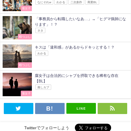
なにそれw
わかる
二次創作
商業BL
腐女子
「事務員から転職したいなあ…」→「ヒグマ猟師にな
ります」！？
ネタ
暇つぶし
キスは「違和感」があるからドキッとする！？
わかる
暇つぶし
腐女子は合法的にシャブを摂取できる稀有な存在
【BL】
推しカプ
腐女子
LINE
Twitterでフォローしよう