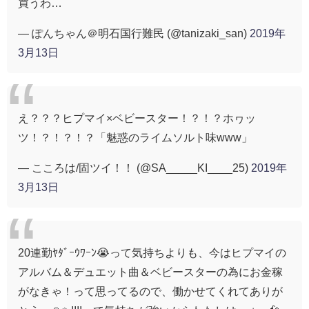
買うわ…
— ぽんちゃん＠明石国行難民 (@tanizaki_san)
2019年
3月13日
え？？？ヒプマイ×ベビースター！？！？ホヮッ
ツ！？！？！？「魅惑のライムソルト味www」
— こころは/固ツイ！！ (@SA_____KI____25)
2019年
3月13日
20連勤ﾔﾀﾞｰｳﾜｰﾝ😭って気持ちよりも、今はヒプマイの
アルバム＆デュエット曲＆ベビースターの為にお金稼
がなきゃ！って思ってるので、働かせてくれてありが