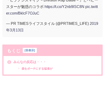
『ヒプノシスマイク－Division Rap Battle－』とベビー
スターが魅惑のコラボ
https://t.co/Y2nb9lSC8N
pic.twitt
er.com/BklcF7OJuC
— PR TIMESライフスタイル (@PRTIMES_LIFE)
2019
年3月13日
もくじ
[
非表示
]
みんなの反応は・・・
1
袋をポーチにする猛者が