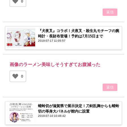
0
返信
『犬夜叉』コラボ！犬夜叉・殺生丸モチーフの腕
時計・長財布登場！予約は7月15日まで
2019-07-17 11:05:57
画像のラーメン美味しそうすぎてお腹減った
0
返信
蜻蛉切が滋賀県で展示決定！刀剣乱舞からも蜻蛉
切の等身大パネルが館内に設置
2019-07-10 10:46:42