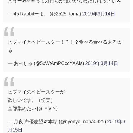
とうー🙏✨!!!!って気持ちが強いからわたしはっょぃ🎤
— 45 Rabbitーま。 (@2525_toma)
2019年3月14日
ヒプマイとベビースター！？！？食べる食べる太る太
る
— あっしゅ (@5xWtAmPCccYAAis)
2019年3月14日
ヒプマイのベビースターが
欲しいです。（切実）
全部集めたいね( ＾∀＾)
— 月夜 声優志望🌠本垢 (@nyonyo_nana0325)
2019年3
月15日