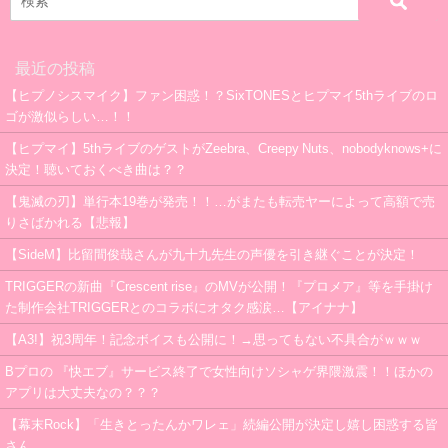
最近の投稿
【ヒプノシスマイク】ファン困惑！？SixTONESとヒプマイ5thライブのロ
ゴが激似らしい…！！
【ヒプマイ】5thライブのゲストがZeebra、Creepy Nuts、nobodyknows+に
決定！聴いておくべき曲は？？
【鬼滅の刃】単行本19巻が発売！！…がまたも転売ヤーによって高額で売
りさばかれる【悲報】
【SideM】比留間俊哉さんが九十九先生の声優を引き継ぐことが決定！
TRIGGERの新曲『Crescent rise』のMVが公開！『プロメア』等を手掛け
た制作会社TRIGGERとのコラボにオタク感涙…【アイナナ】
【A3!】祝3周年！記念ボイスも公開に！→思ってもない不具合がｗｗｗ
Bプロの 『快エブ』サービス終了で女性向けソシャゲ界隈激震！！ほかの
アプリは大丈夫なの？？？
【幕末Rock】「生きとったんかワレェ」続編公開が決定し嬉し困惑する皆
さん