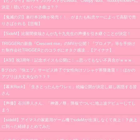
【ヒプマイ】5thライブのゲストがZeebra、Creepy Nuts、nobodyknows+に
決定！聴いておくべき曲は？？
【鬼滅の刃】単行本19巻が発売！！…がまたも転売ヤーによって高額で売
りさばかれる【悲報】
【SideM】比留間俊哉さんが九十九先生の声優を引き継ぐことが決定！
TRIGGERの新曲『Crescent rise』のMVが公開！『プロメア』等を手掛け
た制作会社TRIGGERとのコラボにオタク感涙…【アイナナ】
【A3!】祝3周年！記念ボイスも公開に！→思ってもない不具合がｗｗｗ
Bプロの 『快エブ』サービス終了で女性向けソシャゲ界隈激震！！ほかの
アプリは大丈夫なの？？？
【幕末Rock】「生きとったんかワレェ」続編公開が決定し嬉し困惑する皆
さん
【声優】石川界人さん、「神酒ノ尊」降板でついに地上波デビューしてし
まう…
【sideM】アイマスの家庭用ゲーム機でsideMが出演しなくて炎上！？炎上
に到った経緯まとめてみた