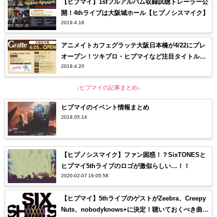
【ヒプマイ】1stフルアルバム収録試聴トレーラー公
開！4thライブは大阪城ホール【ヒプノシスマイク】
2019.4.18
アニメイトカフェグラッテ大阪日本橋が4/22にプレ
オープン！ツキプロ・ヒプマイなど注目タイトル多
2019.4.20
数！
↓ヒプマイの記事まとめ↓
ヒプマイのイベント情報まとめ
2019.05.14
【ヒプノシスマイク】ファン困惑！？SixTONESと
ヒプマイ5thライブのロゴが激似らしい…！！
2020-02-07 16:05:58
【ヒプマイ】5thライブのゲストがZeebra、Creepy
Nuts、nobodyknows+に決定！聴いておくべき曲