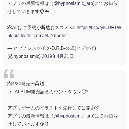
アプリの最新情報は（
@hypnosismic_arb
)にてお知ら
せしていきます🐉☁️
📀ALはご予約が断然おススメ📝!!!!
https://t.co/ryICDFTW
5k
pic.twitter.com/J4JYbadtoc
— ヒプノシスマイク-D.R.B-公式(ヒプマイ)
(@hypnosismic)
2019年4月21日
📀4/24発売〜📀🙌
1st ALBUM発売記念カウントダウン⏱‼️‼️
アプリゲームのイラストを先行して公開👍🎊
アプリの最新情報は（
@hypnosismic_arb
)にてお知ら
せしていきます🍋🍋