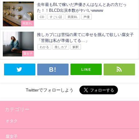
去年最もBLで稼いだ声優さんはなんとあの方だっ
た！！BLCD出演本数がヤバいwwww
CD
すごい話
商業BL
声優
商業BL
推しカプには苦悩の果てに幸せを掴んで欲しい腐女子
「苦難は私が準備してる…」
わかる
推しカプ
解釈
腐女子
LINE
Twitterでフォローしよう
カテゴリー
オタク
腐女子