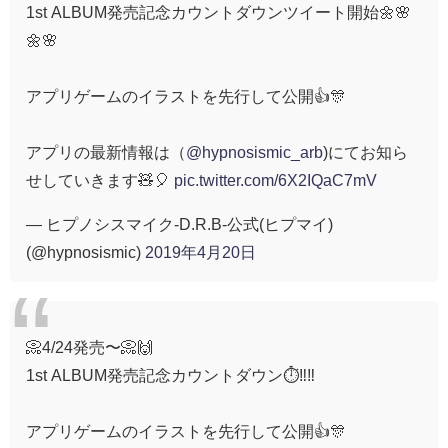
1st ALBUM発売記念カウントダウンツイート開始🌼🌸
🌼🌸
アプリゲームのイラストを先行して公開👍🎊
アプリの最新情報は（
@hypnosismic_arb
)にてお知ら
せしていきます🧸🎈
pic.twitter.com/6X2IQaC7mV
— ヒプノシスマイク-D.R.B-公式(ヒプマイ)
(@hypnosismic)
2019年4月20日
📀4/24発売〜📀🙌
1st ALBUM発売記念カウントダウン⏱‼️‼️
アプリゲームのイラストを先行して公開👍🎊