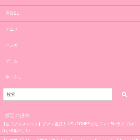
商業BL
アニメ
マンガ
ゲーム
暇つぶし
最近の投稿
【ヒプノシスマイク】ファン困惑！？SixTONESとヒプマイ5thライブのロ
ゴが激似らしい…！！