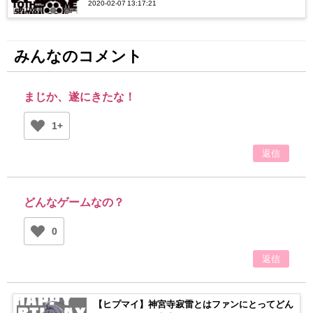
2020-02-07 13:17:21
は？？
みんなのコメント
まじか、遂にきたな！
1+
返信
どんなゲームなの？
0
返信
【ヒプマイ】神宮寺寂雷とはファンにとってどん