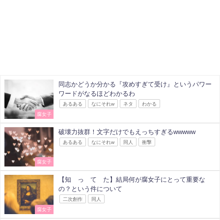
同志かどうか分かる『攻めすぎて受け』というパワー
ワードがなるほどわかるわ
あるある
なにそれw
ネタ
わかる
腐女子
破壊力抜群！文字だけでもえっちすぎるwwwww
あるある
なにそれw
同人
衝撃
腐女子
【知 っ て た】結局何が腐女子にとって重要な
の？という件について
二次創作
同人
腐女子