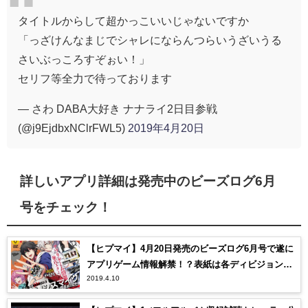
タイトルからして超かっこいいじゃないですか
「っざけんなまじでシャレにならんつらいうざいうる
さいぶっころすぞぉい！」
セリフ等全力で待っております
— さわ DABA大好き ナナライ2日目参戦
(@j9EjdbxNClrFWL5)
2019年4月20日
詳しいアプリ詳細は発売中のビーズログ6月
号をチェック！
【ヒプマイ】4月20日発売のビーズログ6月号で遂に
アプリゲーム情報解禁！？表紙は各ディビジョンの
2019.4.10
顔4人だ！【ヒプノシスマイク】