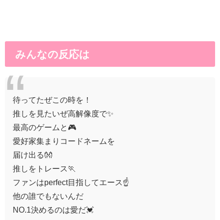
みんなの反応は
待ってたぜこの時を！
推しを見たいぜ高解像度で✨
最高のゲームと🎮
愛好家集まりコードネームを
届け出る👐
推しをトレース🏃
ファンはperfect目指してエース☝️
他の誰でもないんだ
NO.1決めるのは愛だ💓