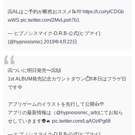
📀ALはご予約が断然おススメ📝!!!!
https://t.co/ryICDGb
wWS
pic.twitter.com/2MvLpsh7b1
— ヒプノシスマイク-D.R.B-公式(ヒプマイ)
(@hypnosismic)
2019年4月22日
📀ついに明日発売〜📀🙌
1st ALBUM発売記念カウントダウン⏱‼️本日はフラゲ日
です🦅
アプリゲームのイラストを先行して公開👍🎊
アプリの最新情報は（
@hypnosismic_arb
)にてお知ら
せしていきます👽🔥
pic.twitter.com/LqAOztPg68
— ヒプノシスマイク-D.R.B-公式(ヒプマイ)