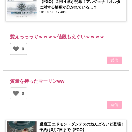
【FGO】２部４章が開幕！アルジュナ〔オルタ〕
に対する解釈が分かれている…？
2019-07-03 17:40:30
髪えっっっぐｗｗｗｗ値段もえぐいｗｗｗｗ
0
返信
質量を持ったマーリンww
0
返信
巌窟王 エドモン・ダンテスのねんどろいど登場！
予約は8月7日まで【FGO】