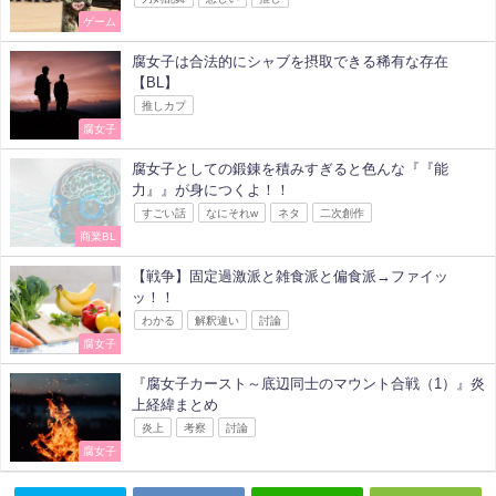
ゲーム
腐女子は合法的にシャブを摂取できる稀有な存在
【BL】
推しカプ
腐女子
腐女子としての鍛錬を積みすぎると色んな『『能
力』』が身につくよ！！
すごい話
なにそれw
ネタ
二次創作
商業BL
【戦争】固定過激派と雑食派と偏食派→ファイッ
ッ！！
わかる
解釈違い
討論
腐女子
『腐女子カースト～底辺同士のマウント合戦（1）』炎
上経緯まとめ
炎上
考察
討論
腐女子