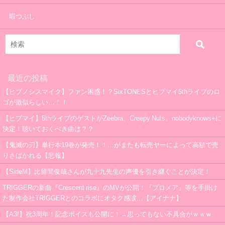
暇つぶし
最近の投稿
【ヒプノシスマイク】ファン困惑！？SixTONESとヒプマイ5thライブのロ
ゴが激似らしい…！！
【ヒプマイ】5thライブのゲストがZeebra、Creepy Nuts、nobodyknows+に
決定！聴いておくべき曲は？？
【鬼滅の刃】単行本19巻が発売！！…がまたも転売ヤーによって高額で売
りさばかれる【悲報】
【SideM】比留間俊哉さんが九十九先生の声優を引き継ぐことが決定！
TRIGGERの新曲『Crescent rise』のMVが公開！『プロメア』等を手掛け
た制作会社TRIGGERとのコラボにオタク感涙…【アイナナ】
【A3!】祝3周年！記念ボイスも公開に！→思ってもない不具合がｗｗｗ