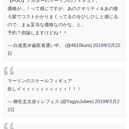
【FGO】アルターのマーリンのフィギュア。
価格が…！って感じですが、あのクオリティ＆あの後
ろ髪でコストかかりまくってるのをひしひしと感じる
ので、まぁ妥当な価格なのかな、と。
予約？勿論しますけどね＾＾
— 白途黒＠歯医者通い中。 (@4610kuro)
2019年5月22
日
マーリンのスケールフィギュア
欲しイィィィィィィィィィィ！！！
— 柳生圭太@トレフェス (@YagyuJubee)
2019年5月2
2日