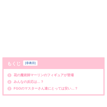
もくじ
[
非表示
]
花の魔術師マーリンのフィギュアが登場
1
みんなの反応は…？
2
FGOのマスターさん達にとっては安い…？
3