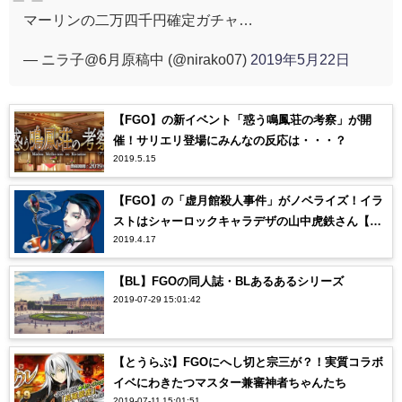
マーリンの二万四千円確定ガチャ…
— ニラ子@6月原稿中 (@nirako07)
2019年5月22日
【FGO】の新イベント「惑う鳴鳳荘の考察」が開
催！サリエリ登場にみんなの反応は・・・？
2019.5.15
【FGO】の「虚月館殺人事件」がノベライズ！イラ
ストはシャーロックキャラデザの山中虎鉄さん【Fat
2019.4.17
e/Grand Order】
【BL】FGOの同人誌・BLあるあるシリーズ
2019-07-29 15:01:42
【とうらぶ】FGOにへし切と宗三が？！実質コラボ
イベにわきたつマスター兼審神者ちゃんたち
2019-07-11 15:01:51