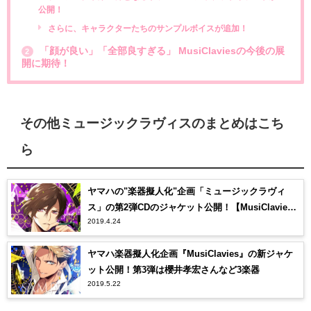
公開！
さらに、キャラクターたちのサンプルボイスが追加！
「顔が良い」「全部良すぎる」 MusiClaviesの今後の展
2
開に期待！
その他ミュージックラヴィスのまとめはこち
ら
ヤマハの"楽器擬人化"企画「ミュージックラヴィ
ス」の第2弾CDのジャケット公開！【MusiClavie
2019.4.24
s】
ヤマハ楽器擬人化企画『MusiClavies』の新ジャケ
ット公開！第3弾は櫻井孝宏さんなど3楽器
2019.5.22