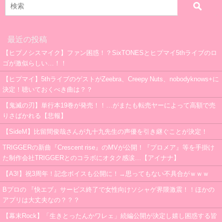
最近の投稿
【ヒプノシスマイク】ファン困惑！？SixTONESとヒプマイ5thライブのロ
ゴが激似らしい…！！
【ヒプマイ】5thライブのゲストがZeebra、Creepy Nuts、nobodyknows+に
決定！聴いておくべき曲は？？
【鬼滅の刃】単行本19巻が発売！！…がまたも転売ヤーによって高額で売
りさばかれる【悲報】
【SideM】比留間俊哉さんが九十九先生の声優を引き継ぐことが決定！
TRIGGERの新曲『Crescent rise』のMVが公開！『プロメア』等を手掛け
た制作会社TRIGGERとのコラボにオタク感涙…【アイナナ】
【A3!】祝3周年！記念ボイスも公開に！→思ってもない不具合がｗｗｗ
Bプロの 『快エブ』サービス終了で女性向けソシャゲ界隈激震！！ほかの
アプリは大丈夫なの？？？
【幕末Rock】「生きとったんかワレェ」続編公開が決定し嬉し困惑する皆