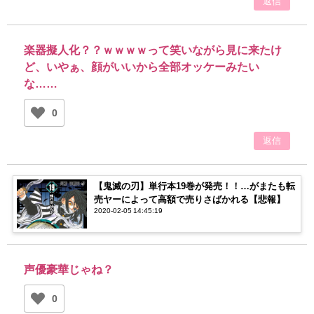
返信
楽器擬人化？？ｗｗｗｗって笑いながら見に来たけ
ど、いやぁ、顔がいいから全部オッケーみたい
な……
0
返信
【鬼滅の刃】単行本19巻が発売！！…がまたも転
売ヤーによって高額で売りさばかれる【悲報】
2020-02-05 14:45:19
声優豪華じゃね？
0