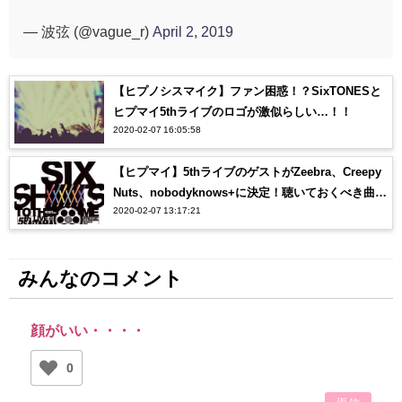
— 波弦 (@vague_r)
April 2, 2019
【ヒプノシスマイク】ファン困惑！？SixTONESと
ヒプマイ5thライブのロゴが激似らしい…！！
2020-02-07 16:05:58
【ヒプマイ】5thライブのゲストがZeebra、Creepy
Nuts、nobodyknows+に決定！聴いておくべき曲
2020-02-07 13:17:21
は？？
みんなのコメント
顔がいい・・・・
0