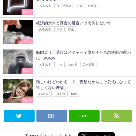
あるある
なにそれw
ネタ
わかる
腐女子
経済的余裕と課金の度合いは比例しない件
あるある
ネタ
課金
ゲーム
筋肉ゴリラ受けはメジャー？腐女子たちの性癖が露わ
に…wwww
あるある
ネタ
わかる
二次創作
腐女子
難しいけどわかる…？「妄想だからこそ公式になって
欲しくない理論」
わかる
二次創作
解釈
腐女子
LINE