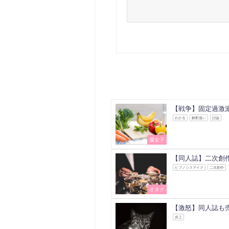
【戦争】固定過激
わかる
解釈違い
討論
腐女子
【同人誌】二次創
ヒプノシスマイク
二次創作
オタク
【激怒】同人誌も
炎上