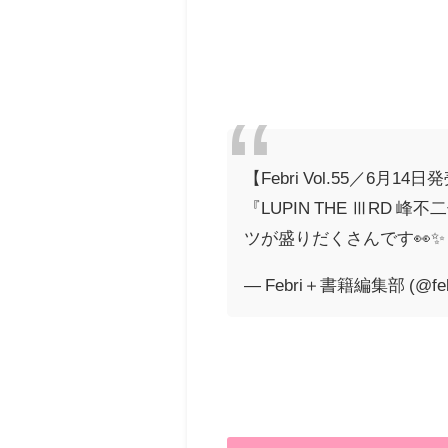
【Febri Vol.55／6月14
『LUPIN THE ⅢRD 峰
ツが盛りだくさんです👀
— Febri＋書籍編集部 (@febr