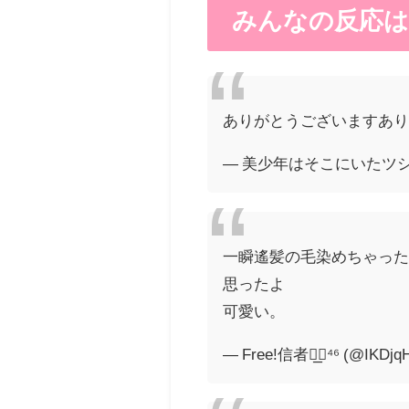
みんなの反応は
ありがとうございますありが
— 美少年はそこにいたツシ (@g
一瞬遙髪の毛染めちゃっ
思ったよ
可愛い。
— Free!信者◢͟￨⁴⁶ (@IKDj