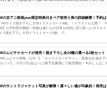
e!RWの京アニ映画year限定特典付きペア前売り券の詳細解禁！予約は
A5サイズ描き下ろし大判イラストカード4枚」！イラストも公開！ 「Fre
【B】の予約受付開始！特典は遙たちの日常を特別に切り取ったポラロ
イズ描き下ろし大判イラストカード4枚」で...
e!RWのムビチケカードが発売！描き下ろし全14種の選べる2枚セット
e!RW ムビチケ情報 《1/3》】『キャラクターデザイン・西屋太志 描
ット】』5月17日(金)より上映予定劇場にて販売開始！▼詳しくはこちらhttps://t.co/
e!RWのサントラジャケット写真が解禁！凛々しい遙が印象的！発売は7