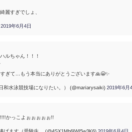
ん綺麗すぎでしょ、
)
2019年6月4日
？ハルちゃん！！！

すぎて…もう本当にありがとうございます🙏😭✨
和水泳競技場になりたい。） (@mariarysaiki)
2019年6月
!!かっこよぉぉぉぉぉ!!
捧げます（受験生… (@4SX1Mh6lWl5w3K6)
2019年6月4日