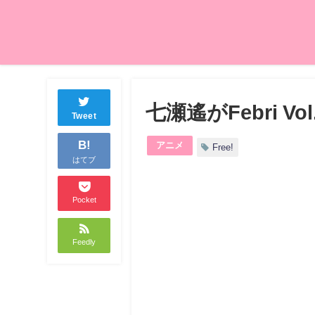
七瀬遙がFebri V
Tweet
B!
アニメ
Free!
はてブ
Pocket
Feedly