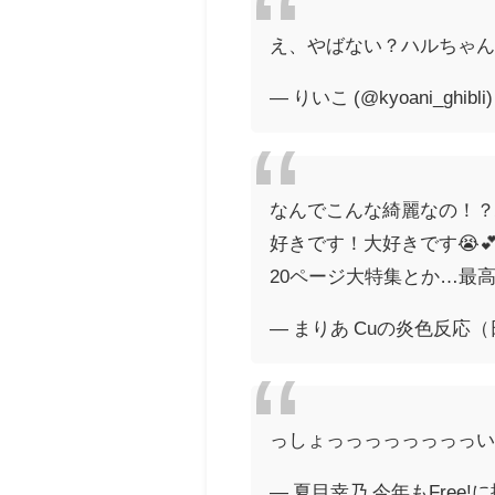
え、やばない？ハルちゃ
— りいこ (@kyoani_ghibli
なんでこんな綺麗なの！
好きです！大好きです😭
20ページ大特集とか…最高
— まりあ Cuの炎色反応（日
っしょっっっっっっっっい!!
— 夏目幸乃 今年もFree!に