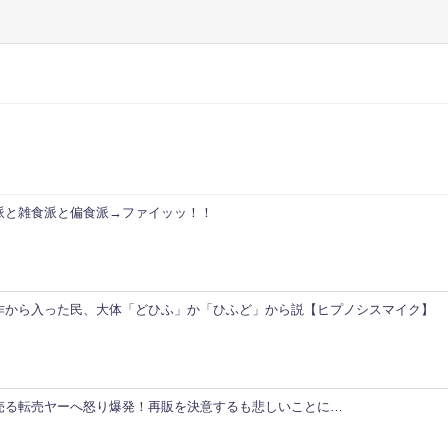
派と雑食派と偏食派→ファイッッ！！
作から入った民、大体「どひふ」か「ひふど」から説【ヒプノシスマイク】
売る転売ヤーへ怒り爆発！再販を決意するも悲しいことに…