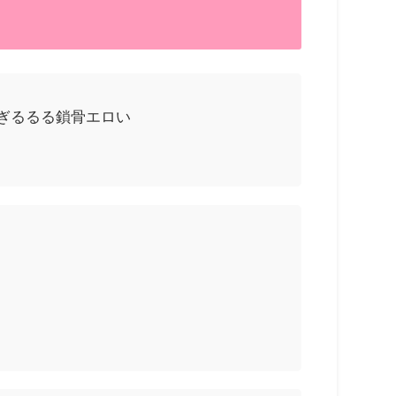
すぎるるる鎖骨エロい