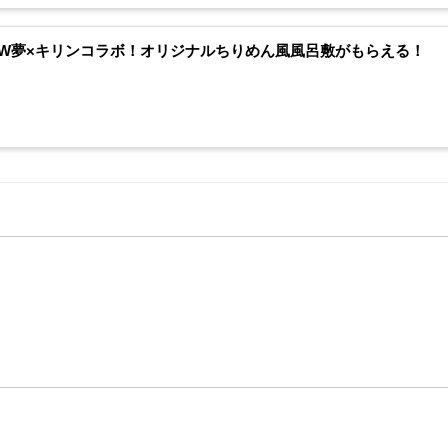
e!RW夢×キリンコラボ！オリジナルちりめん風風呂敷がもらえる！