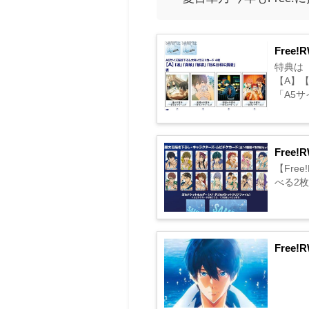
Fre
特典は「
【A】
「A5サ
Fre
【Fre
べる2枚セ
Fre