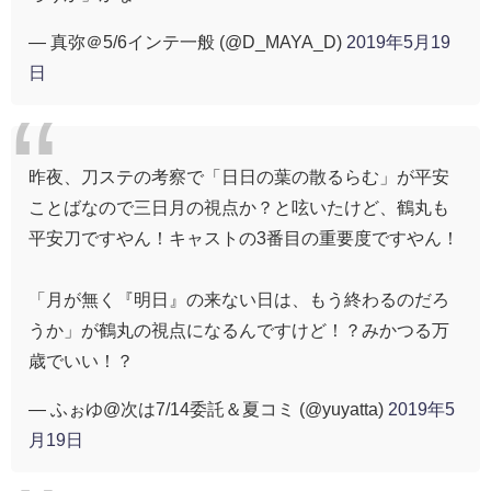
— 真弥＠5/6インテ一般 (@D_MAYA_D)
2019年5月19
日
昨夜、刀ステの考察で「日日の葉の散るらむ」が平安
ことばなので三日月の視点か？と呟いたけど、鶴丸も
平安刀ですやん！キャストの3番目の重要度ですやん！
「月が無く『明日』の来ない日は、もう終わるのだろ
うか」が鶴丸の視点になるんですけど！？みかつる万
歳でいい！？
— ふぉゆ@次は7/14委託＆夏コミ (@yuyatta)
2019年5
月19日