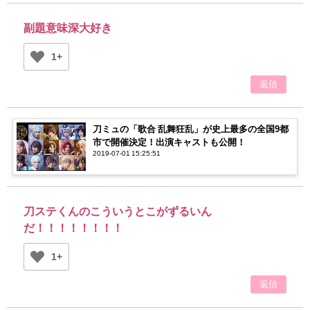
副題意味深大好き
1+
返信
刀ミュの「歌合 乱舞狂乱」が史上最多の全国9都
市で開催決定！出演キャストも公開！
2019-07-01 15:25:51
刀ステくんのこういうとこがずるいん
だ！！！！！！！！
1+
返信