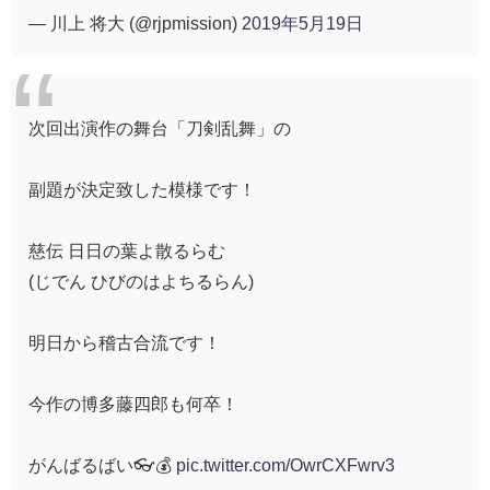
— 川上 将大 (@rjpmission)
2019年5月19日
次回出演作の舞台「刀剣乱舞」の
副題が決定致した模様です！
慈伝 日日の葉よ散るらむ
(じでん ひびのはよちるらん)
明日から稽古合流です！
今作の博多藤四郎も何卒！
がんばるばい👓💰
pic.twitter.com/OwrCXFwrv3