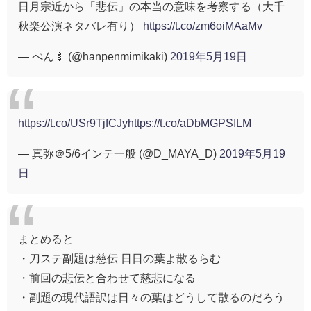
日月宗近から「悲伝」の本当の意味を考察する（大千
秋楽公演ネタバレ有り）
https://t.co/zm6oiMAaMv
— ぺん🍢 (@hanpenmimikaki)
2019年5月19日
https://t.co/USr9TjfCJy
https://t.co/aDbMGPSILM
— 真弥＠5/6インテ一般 (@D_MAYA_D)
2019年5月19
日
まとめると
・刀ステ副題は慈伝 日日の葉よ散るらむ
・前回の悲伝と合わせて慈悲になる
・副題の現代語訳は日々の葉はどうして散るのだろう