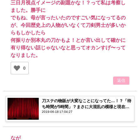
三日月視点イメージの副題かな！？って私は考察し
ました。勝手に
でもね、母が言ったいたのですごい気になってるの
が、今回歴史上の人物がいなくて刀剣男士が多いか
らもしかしたら
何振りか別本丸の刀かもよ！とか言い出して確かに
有り得ない話じゃないなと思ってオカンすげ〜って
なりました。
0
返信
刀ステの物販が大変なことになってた…！？「待
ち時間が5時間」？まさに大混乱の模様と現在の
2019-06-18 17:04:27
様子をまとめてみた！
なが