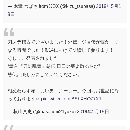
— 木津 つばさ from XOX (@kizu_tsubasa)
2019年5月1
9日
刀ステ稽古でございました！外伝、ジョ伝が懐かしく
なる時間でした！6/14に向けて研鑽して参ります！
そして、発表されました
“舞台『刀剣乱舞』慈伝 日日の葉よ散るらむ”
慈伝。楽しみにしていてください。
相変わらず頼もしい男、まーしー。今回もお世話にな
っております☺️
pic.twitter.com/BSbXHQ77X1
— 横山真史 (@masafumi21yoko)
2019年5月19日