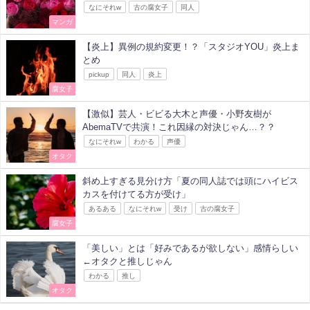
なにそれw
古の腐女子
同人
マンガ
【炎上】異例の規約変更！？「スタジオYOU」炎上ま
とめ
pickup
同人
炎上
腐女子
【激似】芸人・ビビる大木と声優・小野友樹が
AbemaTVで共演！これ因縁の対決じゃん…？？
なにそれw
わかる
声優
オタク
斜め上すぎる見分け方「夏の同人誌では頭にハイビス
カスを付けてる方が受け」
あるある
なにそれw
受け
古の腐女子
腐女子
「美しい」とは「好みであるが欲しない」感情らしい
←オタクと推しじゃん
わかる
推し
オタク