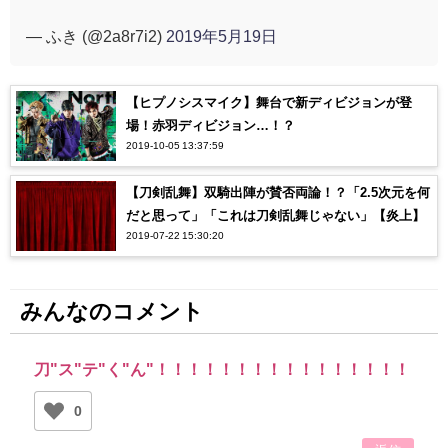
— ふき (@2a8r7i2)
2019年5月19日
【ヒプノシスマイク】舞台で新ディビジョンが登
場！赤羽ディビジョン…！？
2019-10-05 13:37:59
【刀剣乱舞】双騎出陣が賛否両論！？「2.5次元を何
だと思って」「これは刀剣乱舞じゃない」【炎上】
2019-07-22 15:30:20
みんなのコメント
刀"ス"テ"く"ん"！！！！！！！！！！！！！！！！
0