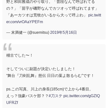
野と和田雅成のやり取り。「普段なんて呼ばれてる
の？」「苗字が磯野なんでカツオって呼ばれてます」
「あーカツオは荒牧がいるから大って呼ぶわ」
pic.twitt
er.com/vrOAaYPEFm
— 末満健一 (@suemitsu)
2019年5月16日
稽古でした〜！
そしてついに副題が決定いたしました！
“舞台『刀剣乱舞』慈伝 日日の葉よ散るらむ”です！
ps.この写真、川上の身長(185cm)で上から4番目。
えっ？強豪バスケ部？？
#刀ステ
pic.twitter.com/gGZlQ
UFRZf