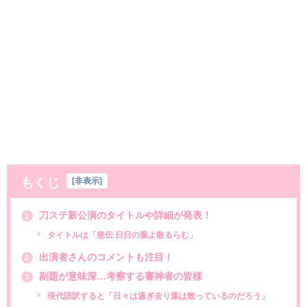
もくじ
[
非表示
]
刀ステ新公演のタイトルや詳細が発表！
1
タイトルは「慈伝 日日の葉よ散るらむ」
出演者さんのコメントも注目！
2
副題が意味深…考察する審神者の皆様
3
現代語訳すると「日々は過ぎ去り葉は散っているのだろう」