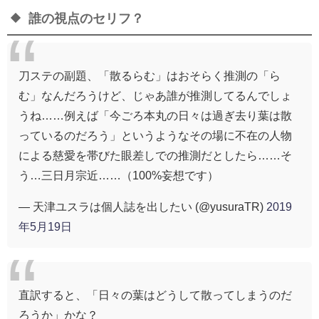
誰の視点のセリフ？
刀ステの副題、「散るらむ」はおそらく推測の「ら
む」なんだろうけど、じゃあ誰が推測してるんでしょ
うね……例えば「今ごろ本丸の日々は過ぎ去り葉は散
っているのだろう」というようなその場に不在の人物
による慈愛を帯びた眼差しでの推測だとしたら……そ
う…三日月宗近……（100%妄想です）
— 天津ユスラは個人誌を出したい (@yusuraTR)
2019
年5月19日
直訳すると、「日々の葉はどうして散ってしまうのだ
ろうか」かな？