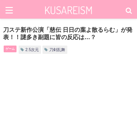
刀ステ新作公演「慈伝 日日の葉よ散るらむ」が発
表！！謎多き副題に皆の反応は…？
ゲーム
2.5次元
刀剣乱舞