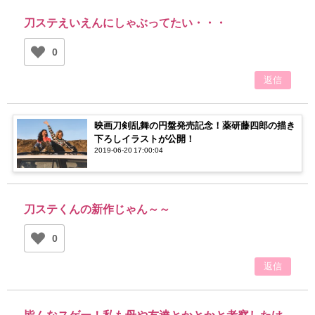
刀ステえいえんにしゃぶってたい・・・
0
返信
映画刀剣乱舞の円盤発売記念！薬研藤四郎の描き
下ろしイラストが公開！
2019-06-20 17:00:04
刀ステくんの新作じゃん～～
0
返信