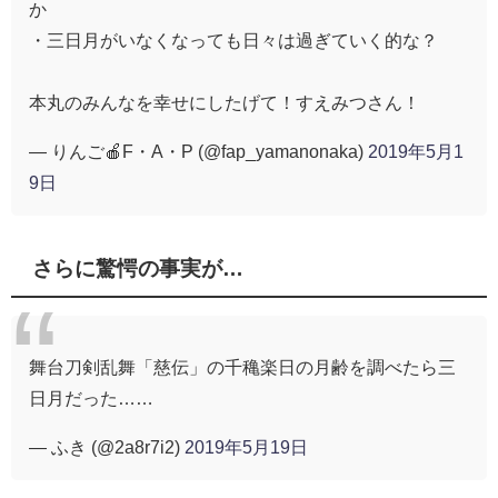
か
・三日月がいなくなっても日々は過ぎていく的な？
本丸のみんなを幸せにしたげて！すえみつさん！
— りんご🍎F・A・P (@fap_yamanonaka)
2019年5月1
9日
さらに驚愕の事実が…
舞台刀剣乱舞「慈伝」の千穐楽日の月齢を調べたら三
日月だった……
— ふき (@2a8r7i2)
2019年5月19日