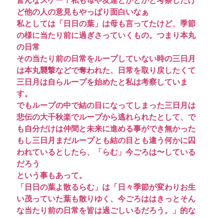
皆んなスゲー！私も母や友達とかとかと考察したけ
ど他の人の意見もやっぱり面白いなぁ
私としては「日日の葉」は母も言ってたけど、季節
の様に当たり前に過ぎさっていくもの。つまり本丸
の日常
その当たり前の日常をループしていない時の三日月
は本丸襲撃などで奪われた、日常を取り戻したくて
三日月は自らループを始めたと私は考察していま
す。
でもループの中で結の目になってしまった三日月は
悲伝の大千秋楽でループから逃れられたとして、で
も自分だけは仲間と未来に進める事ができ無かった
もし三日月まだループとも結の目とも違う何かに囚
われているとしたら、「らむ」今ごろは〜している
だろう
という事もあって。
「日日の葉よ散るらむ」は「日々季節が変わりお生
い茂っていた葉も散りゆく、今ごろははきっとそん
な当たり前の日常を皆は過ごしいるだろう。」的な