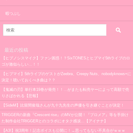
暇つぶし
最近の投稿
【ヒプノシスマイク】ファン困惑！？SixTONESとヒプマイ5thライブのロ
ゴが激似らしい…！！
【ヒプマイ】5thライブのゲストがZeebra、Creepy Nuts、nobodyknows+に
決定！聴いておくべき曲は？？
【鬼滅の刃】単行本19巻が発売！！…がまたも転売ヤーによって高額で売
りさばかれる【悲報】
【SideM】比留間俊哉さんが九十九先生の声優を引き継ぐことが決定！
TRIGGERの新曲『Crescent rise』のMVが公開！『プロメア』等を手掛け
た制作会社TRIGGERとのコラボにオタク感涙…【アイナナ】
【A3!】祝3周年！記念ボイスも公開に！→思ってもない不具合がｗｗｗ