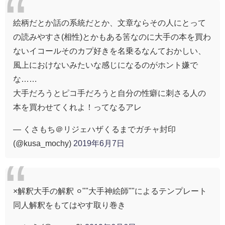
絵柄だとか話の系統だとか、文章ならその人にとって
の読みやすさ(相性)とかもある筈なのに大手の本を買わ
ないイコールそのカプ好きを名乗るなんておかしい、
風上におけないみたいな感じになるのがホント嫌で
な……
大手だろうとピコ手だろうと自分の性癖に刺さる人の
本を買わせてくれよ！ってなるアレ
— くさもち＠リジェハザくるまでガチャ封印
(@kusa_mochy)
2019年6月7日
×解釈大手の解釈 ⚪︎""大手神絵師""によるテンプレート
同人解釈をもてはやす取り巻き