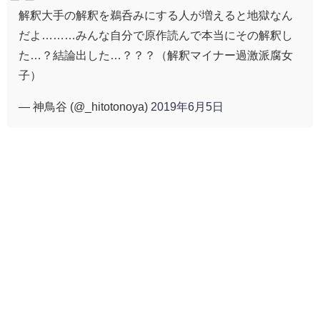
解釈大手の解釈を鵜呑みにする人が増えると地獄なん
だよ………みんな自分で原作読んで本当にその解釈し
た…？結論出した…？？？（解釈マイナー過激派腐女
子）
— 神鳥谷 (@_hitotonoya)
2019年6月5日