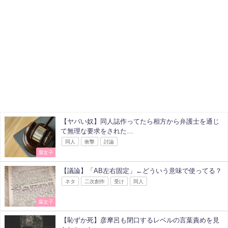
【ヤバい奴】同人誌作ってたら相方から弁護士を通じ
て無理な要求をされた…
同人
衝撃
討論
腐女子
【議論】「AB左右固定」←どういう意味で使ってる？
ネタ
二次創作
受け
同人
腐女子
【恥ずか死】彦摩呂も閉口するレベルの言葉責めを見