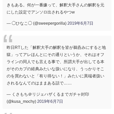
きもある。何が一番嫌って、解釈大手さんの解釈を元
にした設定でアンソロ出されるやつw
— ◯ひなこ◯ (@sweepergorilla)
2019年6月7日
昨日RTした「解釈大手の解釈を皆が鵜呑みにすると地
獄」ってアレほんとにその通りというか、それはオフ
ラインの同人でも言える事で、所謂大手が出してる本
がそのカプの経典みたいな扱いになり、うっかりそこ
のを買わないと「有り得ない！」みたいに異端者扱い
されるなんてのはままある話で……
— くさもち＠リジェハザくるまでガチャ封印
(@kusa_mochy)
2019年6月7日