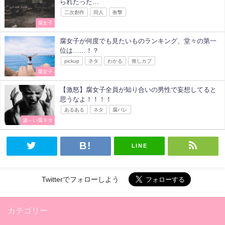
られたった…
二次創作
同人
衝撃
腐女子
腐女子が何度でも見たいものランキング、堂々の第一
位は……！？
pickup
ネタ
わかる
推しカプ
腐女子
【激怒】腐女子全員が知り合いの男性で妄想してると
思うなよ！！！！
あるある
ネタ
腐バレ
濃～い腐ネタ
LINE
Twitterでフォローしよう
カテゴリー