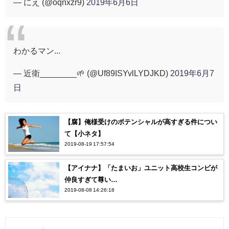
— にえ (@oqnxzr9)
2019年6月6日
わかるマン...
— 近衛________🌱 (@Uf89ISYvlLYDJKD)
2019年6月7
日
【腐】俺様受けのポテンシャルが高すぎる件につい
て【小ネタ】
2019-08-19 17:57:54
【アイナナ】「たまいお」ユニット高校生コンビが
仲良すぎて尊い…
2019-08-08 14:26:18