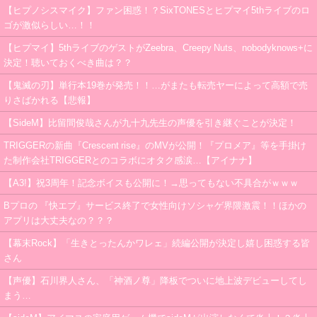
【ヒプノシスマイク】ファン困惑！？SixTONESとヒプマイ5thライブのロ
ゴが激似らしい…！！
【ヒプマイ】5thライブのゲストがZeebra、Creepy Nuts、nobodyknows+に
決定！聴いておくべき曲は？？
【鬼滅の刃】単行本19巻が発売！！…がまたも転売ヤーによって高額で売
りさばかれる【悲報】
【SideM】比留間俊哉さんが九十九先生の声優を引き継ぐことが決定！
TRIGGERの新曲『Crescent rise』のMVが公開！『プロメア』等を手掛け
た制作会社TRIGGERとのコラボにオタク感涙…【アイナナ】
【A3!】祝3周年！記念ボイスも公開に！→思ってもない不具合がｗｗｗ
Bプロの 『快エブ』サービス終了で女性向けソシャゲ界隈激震！！ほかの
アプリは大丈夫なの？？？
【幕末Rock】「生きとったんかワレェ」続編公開が決定し嬉し困惑する皆
さん
【声優】石川界人さん、「神酒ノ尊」降板でついに地上波デビューしてし
まう…