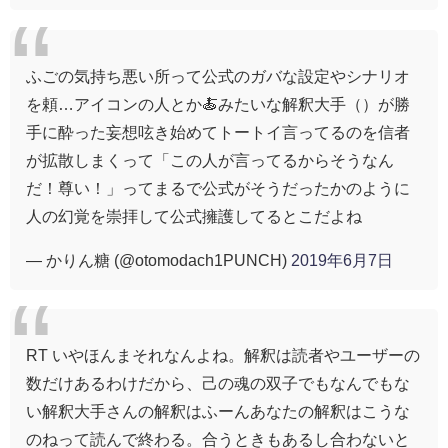
ふごの気持ち悪い所って公式のガバな設定やシナリオ
を頼…アイコンの人とか🍝みたいな解釈大手（）が勝
手に酔った妄想呟き始めてトートイ言ってるのを信者
が拡散しまくって「この人が言ってるからそうなん
だ！尊い！」ってまるで公式がそうだったかのように
人の幻覚を崇拝して公式擁護してるとこだよね
— かりん糖 (@otomodach1PUNCH)
2019年6月7日
RT いやほんまそれなんよね。解釈は読者やユーザーの
数だけあるわけだから、己の魂の双子でもなんでもな
い解釈大手さんの解釈はふーんあなたの解釈はこうな
のねって読んで終わる。合うときもあるし合わないと