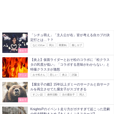
「シチュ萌え」「主人公が右」皆が考える自カプの決
定打とは…？？
なにそれw
同人
商業BL
推しカプ
腐女子
【炎上】仮面ライダーとおそ松のコラボに「松クラス
タの民度が低い」「コラボする意味がわからない」と
特撮クラスタが激怒
おそ松さん
悲しい
炎上
討論
アニメ
【腐女子の鑑】15年以上ダミーのサークルと自サーク
ルを両立させてた腐女子がスゴすぎる
すごい話
創作活動
古の腐女子
同人
腐女子
KnightsPのイベント走り方がガチすぎて起こった悲劇
の代走騒動まとめ【あんさんぶるスターズ】