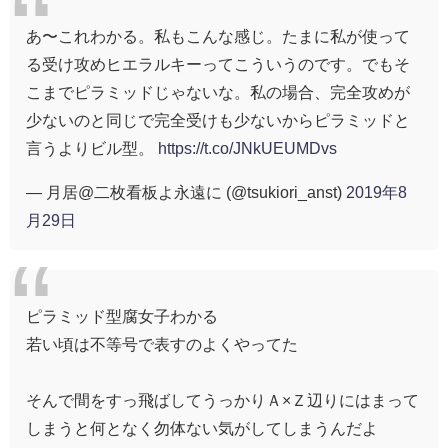
あ〜これわかる。私もこんな感じ。たまに私が使って
る受け攻めヒエラルキーってこういうのです。でもそ
こまでピラミッドじゃないな。私の場合、完全攻めが
少ないのと同じで完全受けも少ないからピラミッドと
言うよりビル型。
https://t.co/JNkUEUMDvs
— 月居@二枚看板よ永遠に (@tsukiori_anst)
2019年8
月29日
ピラミッド型腐女子わかる
若い頃は不等号で表すのよくやってた
そんで間をすっ飛ばしてうっかりＡ×Ｚ辺りにはまって
しまうと何となく勿体ない気がしてしまうんだよ