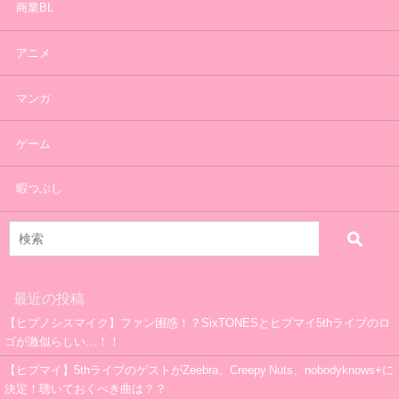
商業BL
アニメ
マンガ
ゲーム
暇つぶし
最近の投稿
【ヒプノシスマイク】ファン困惑！？SixTONESとヒプマイ5thライブのロ
ゴが激似らしい…！！
【ヒプマイ】5thライブのゲストがZeebra、Creepy Nuts、nobodyknows+に
決定！聴いておくべき曲は？？