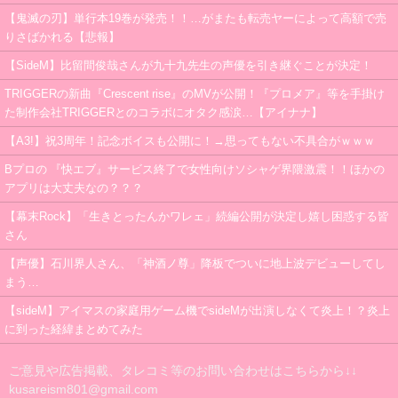
【鬼滅の刃】単行本19巻が発売！！…がまたも転売ヤーによって高額で売
りさばかれる【悲報】
【SideM】比留間俊哉さんが九十九先生の声優を引き継ぐことが決定！
TRIGGERの新曲『Crescent rise』のMVが公開！『プロメア』等を手掛け
た制作会社TRIGGERとのコラボにオタク感涙…【アイナナ】
【A3!】祝3周年！記念ボイスも公開に！→思ってもない不具合がｗｗｗ
Bプロの 『快エブ』サービス終了で女性向けソシャゲ界隈激震！！ほかの
アプリは大丈夫なの？？？
【幕末Rock】「生きとったんかワレェ」続編公開が決定し嬉し困惑する皆
さん
【声優】石川界人さん、「神酒ノ尊」降板でついに地上波デビューしてし
まう…
【sideM】アイマスの家庭用ゲーム機でsideMが出演しなくて炎上！？炎上
に到った経緯まとめてみた
ご意見や広告掲載、タレコミ等のお問い合わせはこちらから↓↓
kusareism801@gmail.com