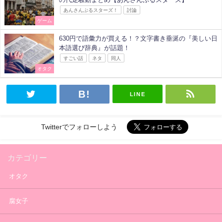
あんさんぶるスターズ！
討論
ゲーム
630円で語彙力が買える！？文字書き垂涎の『美しい日
本語選び辞典』が話題！
すごい話
ネタ
同人
オタク
LINE
Twitterでフォローしよう
カテゴリー
オタク
腐女子