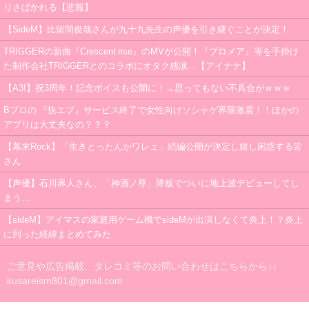
りさばかれる【悲報】
【SideM】比留間俊哉さんが九十九先生の声優を引き継ぐことが決定！
TRIGGERの新曲『Crescent rise』のMVが公開！『プロメア』等を手掛け
た制作会社TRIGGERとのコラボにオタク感涙…【アイナナ】
【A3!】祝3周年！記念ボイスも公開に！→思ってもない不具合がｗｗｗ
Bプロの 『快エブ』サービス終了で女性向けソシャゲ界隈激震！！ほかの
アプリは大丈夫なの？？？
【幕末Rock】「生きとったんかワレェ」続編公開が決定し嬉し困惑する皆
さん
【声優】石川界人さん、「神酒ノ尊」降板でついに地上波デビューしてし
まう…
【sideM】アイマスの家庭用ゲーム機でsideMが出演しなくて炎上！？炎上
に到った経緯まとめてみた
ご意見や広告掲載、タレコミ等のお問い合わせはこちらから↓↓
kusareism801@gmail.com