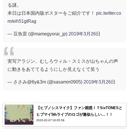
る謎。
本日は日本国内版ポスターをご紹介です！
pic.twitter.co
m/eih51gtRag
— 豆魚雷 (@mamegyorai_jp)
2019年3月26日
実写アラジン、むしろウィル・スミスが山ちゃんの声
に動きをあててるようにしか見えなくて笑う
— ささみ@6y&3m (@sasamin0905)
2019年3月26日
【ヒプノシスマイク】ファン困惑！？SixTONESと
ヒプマイ5thライブのロゴが激似らしい…！！
2020-02-07 16:05:58