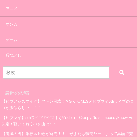
アニメ
マンガ
ゲーム
暇つぶし
最近の投稿
【ヒプノシスマイク】ファン困惑！？SixTONESとヒプマイ5thライブのロ
ゴが激似らしい…！！
【ヒプマイ】5thライブのゲストがZeebra、Creepy Nuts、nobodyknows+に
決定！聴いておくべき曲は？？
【鬼滅の刃】単行本19巻が発売！！…がまたも転売ヤーによって高額で売