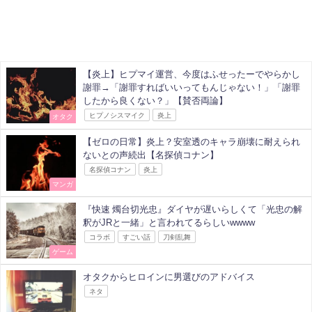
【炎上】ヒプマイ運営、今度はふせったーでやらかし
謝罪→「謝罪すればいいってもんじゃない！」「謝罪
したから良くない？」【賛否両論】
ヒプノシスマイク
炎上
オタク
【ゼロの日常】炎上？安室透のキャラ崩壊に耐えられ
ないとの声続出【名探偵コナン】
名探偵コナン
炎上
マンガ
『快速 燭台切光忠』ダイヤが遅いらしくて「光忠の解
釈がJRと一緒」と言われてるらしいwwww
コラボ
すごい話
刀剣乱舞
ゲーム
オタクからヒロインに男選びのアドバイス
ネタ