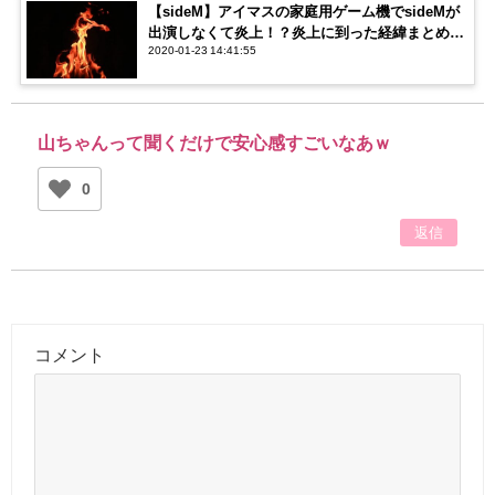
【sideM】アイマスの家庭用ゲーム機でsideMが
出演しなくて炎上！？炎上に到った経緯まとめて
2020-01-23 14:41:55
みた
山ちゃんって聞くだけで安心感すごいなあｗ
0
返信
コメント