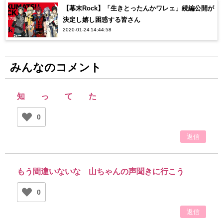
【幕末Rock】「生きとったんかワレェ」続編公開が
決定し嬉し困惑する皆さん
2020-01-24 14:44:58
みんなのコメント
知 っ て た
0
返信
もう間違いないな 山ちゃんの声聞きに行こう
0
返信