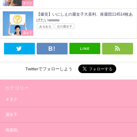
オタク
【爆笑】いにしえの腐女子大喜利、座腐団114514枚あ
げたいwwww
あるある
古の腐女子
腐女子
LINE
Twitterでフォローしよう
カテゴリー
オタク
腐女子
商業BL