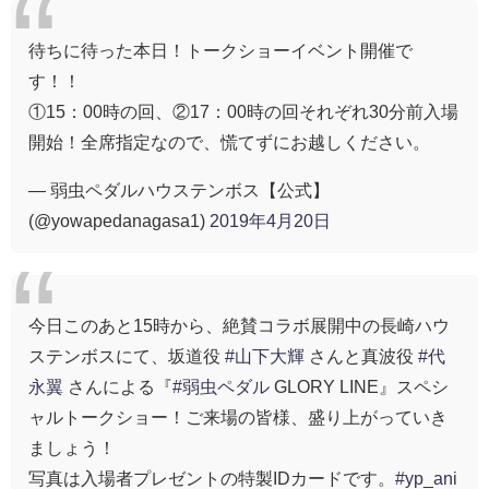
待ちに待った本日！トークショーイベント開催で
す！！
①15：00時の回、②17：00時の回それぞれ30分前入場
開始！全席指定なので、慌てずにお越しください。
— 弱虫ペダルハウステンボス【公式】
(@yowapedanagasa1)
2019年4月20日
今日このあと15時から、絶賛コラボ展開中の長崎ハウ
ステンボスにて、坂道役
#山下大輝
さんと真波役
#代
永翼
さんによる『
#弱虫ペダル
GLORY LINE』スペシ
ャルトークショー！ご来場の皆様、盛り上がっていき
ましょう！
写真は入場者プレゼントの特製IDカードです。
#yp_ani