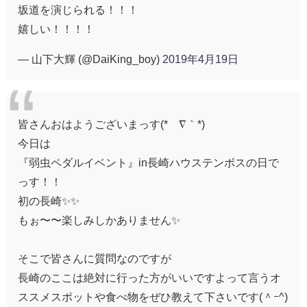
坂道を演じられる！！！
嬉しい！！！！
— 山下大輝 (@DaiKing_boy)
2019年4月19日
皆さんおはようございまっす(*´∇｀*)
今日は
『弱虫ペダルイベント』in長崎ハウステンボスの日で
っす！！
初の長崎✨✨
もぉ〜〜楽しみしかありません✨
そこで皆さんに質問なのですが
長崎のここは絶対に行った方がいいですよって言うオ
ススメスポットや食べ物をぜひ教えて下さいです(＾ｰ^)