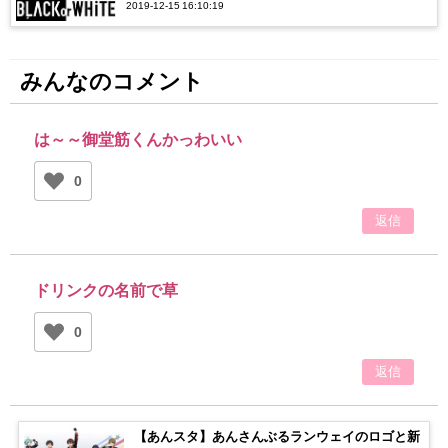
2019-12-15 16:10:19
バーに注目！
みんなのコメント
は～～御堂筋くんかっわいい
0
返信
ドリンクの名前で草
0
返信
【あんスタ】あんさんぶるランウェイのロゴと新