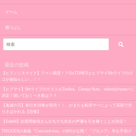
ゲーム
暇つぶし
最近の投稿
【ヒプノシスマイク】ファン困惑！？SixTONESとヒプマイ5thライブのロ
ゴが激似らしい…！！
【ヒプマイ】5thライブのゲストがZeebra、Creepy Nuts、nobodyknows+に
決定！聴いておくべき曲は？？
【鬼滅の刃】単行本19巻が発売！！…がまたも転売ヤーによって高額で売
りさばかれる【悲報】
【SideM】比留間俊哉さんが九十九先生の声優を引き継ぐことが決定！
TRIGGERの新曲『Crescent rise』のMVが公開！『プロメア』等を手掛け