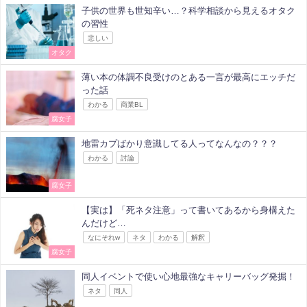
子供の世界も世知辛い…？科学相談から見えるオタク
の習性
悲しい
オタク
薄い本の体調不良受けのとある一言が最高にエッチだ
った話
わかる
商業BL
腐女子
地雷カプばかり意識してる人ってなんなの？？？
わかる
討論
腐女子
【実は】「死ネタ注意」って書いてあるから身構えた
んだけど…
なにそれw
ネタ
わかる
解釈
腐女子
同人イベントで使い心地最強なキャリーバッグ発掘！
ネタ
同人