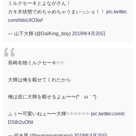
ミルクセーキとよながさん！
カキ氷状態でめちゃめちゃうまいっショ！！
pic.twitter.
com/rldoUlO3wf
— 山下大輝 (@DaiKing_boy)
2019年4月20日
長崎名物ミルクセーキ✨✨
大輝は俺を載せてくれたから
俺は逆に大輝を載せるよぉ〜〜(*´ω｀*)
ふぅ〜可愛いねぇ〜〜大輝✨✨✨✨✨✨
pic.twitter.com/c
DS8r2uONt
— 代永翼 (@numanumakapa)
2019年4月20日