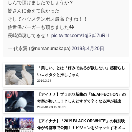
しんで頂けましたでしょうか？
皆さんに会えて良かった
そしてハウステンボス最高ですね！！
佐世保バーガーも頂きました🤤
長崎満喫してるぜ！
pic.twitter.com/1qjSpJ7uRH
— 代永翼 (@numanumakapa)
2019年4月20日
「美しい」とは「好みであるが欲しない」感情らし
い←オタクと推しじゃん
2019.3.24
【アイナナ】ブラホワ新曲の「Mr.AFFECTiON」の
考察が怖い…！？しんどすぎて辛くなる声が続出
2020-01-09 15:30:31
【アイナナ】「2019 BLACK OR WHITE」の特別映
像が各都市で公開！！ビジョンをジャックするメン