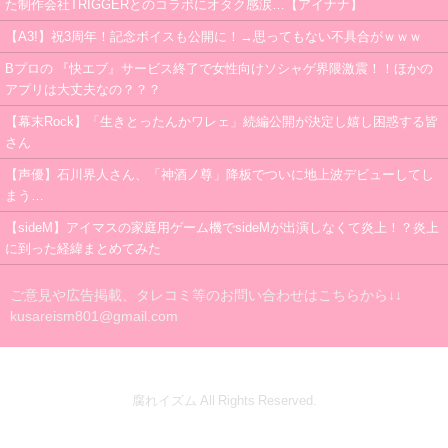
た制作会社TRIGGERとのコラボにオタク感涙…【アイナナ】
【A3!】祝3周年！記念ボイスも公開に！→思ってもない不具合がｗｗｗ
Bプロの 『快エブ』サービス終了で女性向けソシャゲ界隈激震！！ほかの
アプリは大丈夫なの？？？
【幕末Rock】「生きとったんかワレェ」続編公開が決定し嬉し困惑する皆
さん
【声優】石川界人さん、「神酒ノ尊」降板でついに地上波デビューしてし
まう…
【sideM】アイマスの家庭用ゲーム機でsideMが出演しなくて炎上！？炎上
に到った経緯まとめてみた
ご意見や広告掲載、タレコミ等のお問い合わせはこちらから↓↓
kusareism801@gmail.com
腐れイズム All Rights Reserved.