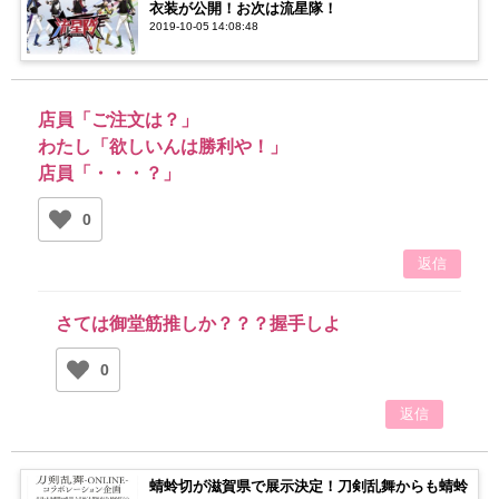
衣装が公開！お次は流星隊！
2019-10-05 14:08:48
店員「ご注文は？」
わたし「欲しいんは勝利や！」
店員「・・・？」
0
返信
さては御堂筋推しか？？？握手しよ
0
返信
蜻蛉切が滋賀県で展示決定！刀剣乱舞からも蜻蛉